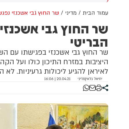
מירה שלו על 'רצח תינוקות
בנציבות סירבו לבקשה (13)
חביב' הייתה אומללה, אבל
עמוד הבית
מדיני
שר החוץ גבי אשכנזי נפג
א חזר בו - צריך פשרות
שר החוץ גבי אשכנזי
וליטיקה
הבריטי
שר החוץ גבי אשכנזי בפגישתו עם השר
היציבות במזרח התיכון כולו ועל הקה
לאיראן להגיע ליכולות גרעיניות. לא ה
יחיאל גלאי
|
מדיני
20.04.21 | 16:06