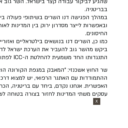
שהגיע לביקור עבודה קצר בישראל. השר גוב א
בבריטניה.
במהלך הפגישה דנו השרים בשיתופי פעולה בין
ובאפשרות לייצר מסדרון ירוק בין המדינות ל
החיסונים.
כמו כן, השרים דנו בנושאים בילטראליים ואזור
ביקש מהשר גוב להעביר את הערכת ישראל לדברי
התנגדותו החד משמעית להחלטת ה-ICC לפתוח בחקירה נגד ישראל.
שר החוץ אשכנזי: "המאבק במגפת הקורונה הוא
ההתמודדות עם האתגר הרפואי, יש למצוא דרכ
האפשרית. אנחנו נקדם, ביחד עם בריטניה, הכר
עסקים משתי המדינות לחזור בצורה בטוחה לש
X