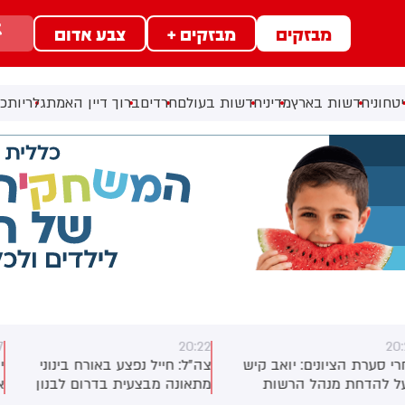
מבזקים
מבזקים +
צבע אדום
טחוני
חדשות בארץ
מדיני
חדשות בעולם
חרדים
ברוך דיין האמת
גלריות
כל
20:17
20:2
ה"ל: חייל נפצע באורח בינוני
יוסי יהושוע: מפקד סנטקום,
תאונה מבצעית בדרום לבנון
אדמירל בראד קופר, ביקר היום
בישראל לפגישות עם בכירי צה”ל