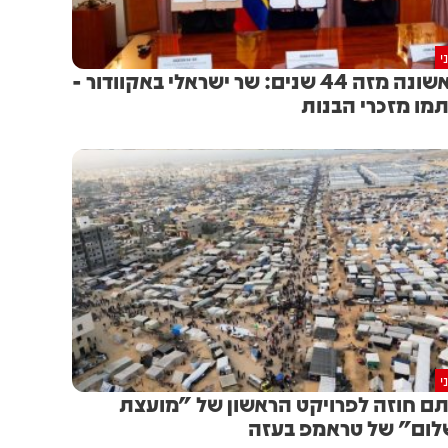
י
לראשונה מזה 44 שנים: שר ישראלי באקוודור -
מו מזכרי הבנות
י
ם חוזה לפרויקט הראשון של "מועצת
ום" של טראמפ בעזה