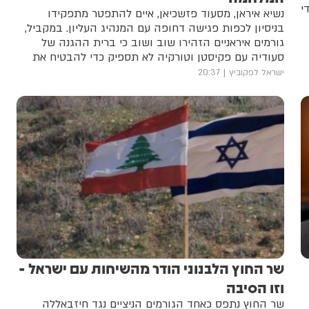
י
נשיא איראן, מסעוד פזשכיאן, איים להתפטר מתפקידו
בניסיון לכפות פגישה דחופה עם המנהיג העליון. במקביל,
גורמים איראניים הזהירו שוב ושוב כי ברית ההגנה של
סעודיה עם פקיסטן וטורקיה לא תספיק כדי להבטיח את
ביטחונה של הממלכה
ישראל לפקוביץ
20:37
שר החוץ הלבנוני הודר מהשיחות עם ישראל -
וזו הסיבה
שר החוץ נתפס כאחד הגורמים הניציים נגד חיזבאללה