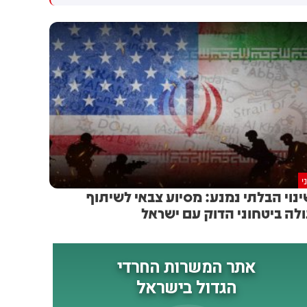
עם החרדים
דחיתי את זה. הטבח חייב אותי
לחשוב, לקחתי את האינטרס
הפוליטי שלי - וזרקתי אותו
הצידה. עוד אמר ארדן שהוצע לו
להיות יו"ר התעשייה האווירית -
אך שר הביטחון כ"ץ סיכל את
המינוי משיקולים פוליטיים. "צריך
לבדוק אם העובדה ששנתיים לא
היה יו"ר לתעשייה האווירית
פגעה בהגנה", הוסיף בנושא
י
נוי הבלתי נמנע: מסיוע צבאי לשיתוף
לה ביטחוני הדוק עם ישראל