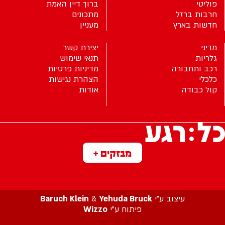
פוליטי
ברוך דיין האמת
חרבות ברזל
מתכונים
חדשות בארץ
מעניין
מדיני
יצירת קשר
גלריות
תנאי שימוש
רכב ותחבורה
מדיניות פרטיות
כלכלי
הצהרת נגישות
קול כבודה
אודות
מבזקים +
עיצוב ע”י
Yehuda Bruck
&
Baruch Klein
פיתוח ע”י
Wizzo