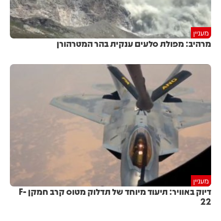
מעניין
מרהיב: מפולת סלעים ענקית בהר המטרהורן
מעניין
דיוק באוויר: תיעוד מיוחד של תדלוק מטוס קרב חמקן F-
22