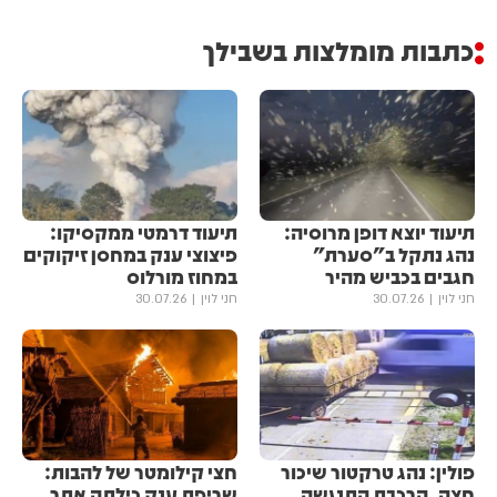
כתבות מומלצות בשבילך
תיעוד יוצא דופן מרוסיה:
תיעוד דרמטי ממקסיקו:
נהג נתקל ב"סערת"
פיצוצי ענק במחסן זיקוקים
חגבים בכביש מהיר
במחוז מורלוס
חני לוין
30.07.26
חני לוין
30.07.26
פולין: נהג טרקטור שיכור
חצי קילומטר של להבות:
חצה, הרכבת התנגשה
שריפת ענק כילתה אתר