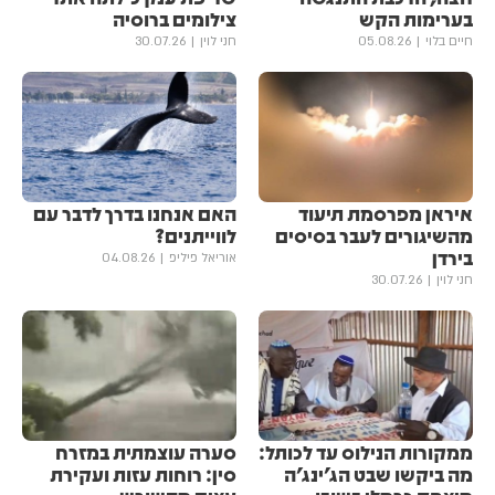
בערימות הקש
צילומים ברוסיה
חיים בלוי
05.08.26
חני לוין
30.07.26
איראן מפרסמת תיעוד
האם אנחנו בדרך לדבר עם
מהשיגורים לעבר בסיסים
לווייתנים?
בירדן
אוריאל פיליפ
04.08.26
חני לוין
30.07.26
ממקורות הנילוס עד לכותל:
סערה עוצמתית במזרח
מה ביקשו שבט הג'ינג'ה
סין: רוחות עזות ועקירת