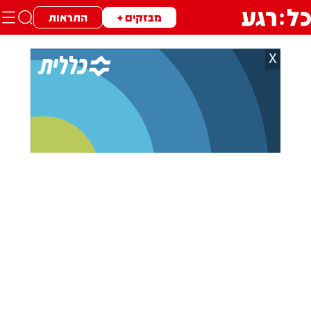
מבזקים +
התראות
X