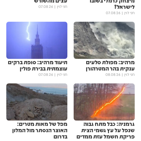
מיצחק כרמלי בשובו
עצים מהשורש
לישראל?
חני לוין
07.08.26
חני לוין
07.08.26
מרהיב: מפולת סלעים
תיעוד מרהיב: סופת ברקים
ענקית בהר המטרהורן
עוצמתית בבירת פולין
חני לוין
08.08.26
חני לוין
07.08.26
גרמניה: כבל מתח גבוה
מפל של מאות מטרים:
שנפל על עץ גשמי הצית
האוצר הנסתר מול המלון
פריקת חשמל עזת ממדים
בדרום