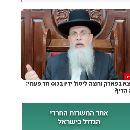
גולדברג פולין ז"ל שהתקיים
הותקפו על ידי טילים וכטב"מים
הבוקר בשכונת בקעה בירושלים
בזמן מעבר בהורמוז, שלושה
מהם במהלך השבוע
ים
א בפארק ורוצה ליטול ידיו בכוס חד פעמי:
הדין?