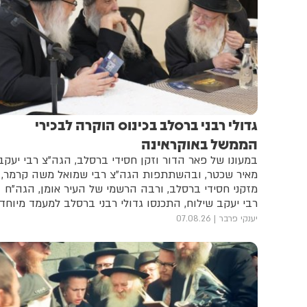
גדולי רבני ברסלב בכינוס הוקרה לבכירי
הממשל באוקראינה
במעונו של פאר הדור וזקן חסידי ברסלב, הגה"צ רבי יעקב
מאיר שכטר, ובהשתתפות הגה"צ רבי שמואל משה קרמר,
מזקני חסידי ברסלב, ורבה הרשמי של העיר אומן, הגה"ח
רבי יעקב שילוח, התכנסו גדולי רבני ברסלב למעמד מיוחד
ויוצא דופן • במהלך הכינוס ביקשו הרבנים לשלוח איגרת
יענקי פרבר
07.08.26
ברכה לנשיא אוקראינה זלנסקי ותעודות הוקרה לשר
הדתות ולראש המחוז • כל הפרטים על המעמד רב הרושם