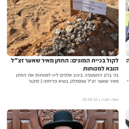
לקול בכיית המונים: החתן מאיר שאער זצ"ל
הובא למנוחות
בני ברק התעטפה ביגון: אלפים ליוו למנוחות את החתן
י
מאיר שאער זצ"ל שנסתלק בשיא פריחתו | סיקור
משה ויסברג
05.08.26