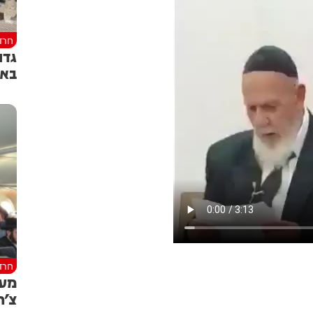
חרד
גדו
באו
חרד
צ'ר