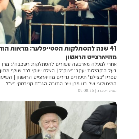
41 שנה להסתלקות הסטייפלער: מראות הוד
מהיארצייט הראשון
אחרי למעלה מארבעה עשורים להסתלקות רשכבה"ג מרן
בעל ה'קהילות יעקב' זצוק"ל | הצלם שוקי לרר שולף מתוך
ספריו "בצילם" תיעודים נדירים מהיארצייט הראשון | השיעו
המיתולוגי של בנו מרן שר התורה הגר"ח קניבסקי זצ"ל
בבית הכנסת לדרמן | המנהג הייחודי ליד הציון והדמויות
משה ויסברג
05.08.26
שנראו לצדו