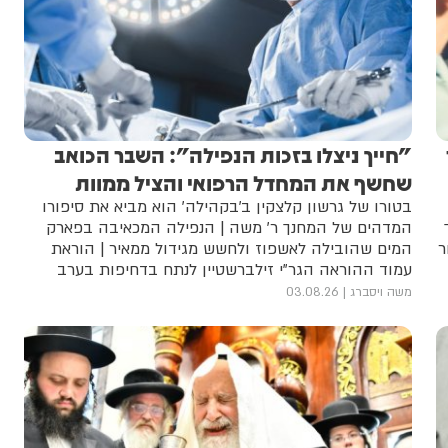
"חייך ניצלו בזכות הנפילה": השבר הכואב
שחשף את המחדל הרפואי והציל ממוות
בטורו של גרשון קלצקין ב'בקהילה' הוא מביא את סיפורו
המדהים של המחנך ר' משה | הנפילה המכאיבה בפארק
ר
המים שהובילה לאשפוז ולחשש מגידול ממאיר | הוראת
עמוד ההוראה הגר"י זילברשטיין לנתח בדחיפות בערב
תשעה באב | הסיפור המלא
משה ויסברג
03.08.26