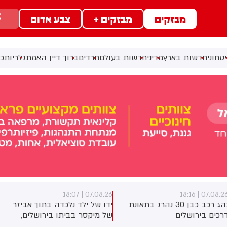
מבזקים
מבזקים +
צבע אדום
טחוני
חדשות בארץ
מדיני
חדשות בעולם
חרדים
ברוך דיין האמת
גלריות
כל
07.08.26 | 18:07
07.08.26 | 18:1
נהג רכב כבן 30 נהרג בתאונת
ידו של ילד נלכדה בתוך אביזר
רכים בירושלים
של מיקסר בביתו בירושלים,
לוחמי כבאות והצלה הוזעקו