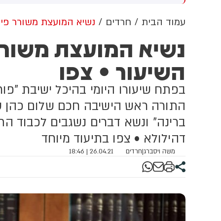
שדוד. צוותי מד"א העניקו להם
מכוון ברשתות החברתיות, כך
פול רפואי בזירה
עולה מניתוח חדש של
עמוד הבית
חרדים
נשיא המועצת משורר פיו
CyberWell, ארגון המנטר
נשיא המועצת משורר
אנטישמיות ברשת. הדו"ח מצא כי
פוסטים זהים ב-X שותפו
השיעור • צפו
בצרפתית, אנגלית וספרדית,
בטענה שיהודים הם שהציתו
במכוון את השריפות בצרפת,
בפתח שיעורו היומי בהיכל ישיבת "פור
ספרד ונורבגיה בטרה להרוויח
פוליטית או כלכלית מהמצב.
התורה ראש הישיבה חכם שלום כהן שו
ברינה" ונשא דברים נשגבים לכבוד הת
דהילולא • צפו בתיעוד מיוחד
משה ויסברג
|
חרדים
26.04.21 | 18:46