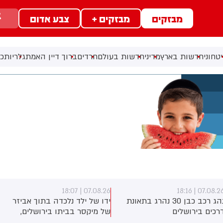
מבזקים
מבזקים +
צבע אדום
טחוני
חדשות בארץ
מדיני
חדשות בעולם
חרדים
ברוך דיין האמת
גלריות
כל
07.08.26 | 18:07
07.08.26 | 18:1
נהג רכב כבן 30 נהרג בתאונת
ידו של ילד נלכדה בתוך אביזר
רכים בירושלים
של מיקסר בביתו בירושלים,
לוחמי כבאות והצלה הוזעקו