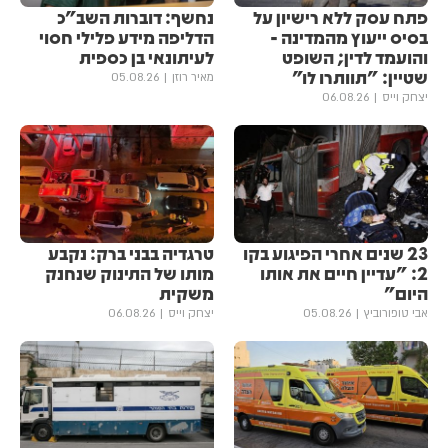
פתח עסק ללא רישיון על
נחשף: דוברות השב"כ
בסיס ייעוץ מהמדינה -
הדליפה מידע פלילי חסוי
והועמד לדין; השופט
לעיתונאי בן כספית
שטיין: "תוותרו לו"
מאיר רוזן
05.08.26
יצחק וייס
06.08.26
23 שנים אחרי הפיגוע בקו
טרגדיה בבני ברק: נקבע
2: "עדיין חיים את אותו
מותו של התינוק שנחנק
היום"
משקית
אבי טופורוביץ
05.08.26
יצחק וייס
06.08.26