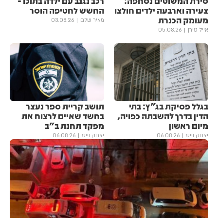
סירת המשוטים נסחפה:
רכב נגנב עם ילדה בתוכו -
צעירה וארבעה ילדים חולצו
החשש לחטיפה הוסר
מעומק הכנרת
מאיר שלם
03.08.26
אייל טירן
05.08.26
בגלל פסיקת בג"ץ: בתי
תושב קריית ספר נעצר
הדין בדרך להשבתה כפויה,
בחשד שאיים לרצוח את
מיום ראשון
מפקד תחנת ב"ב
יצחק וייס
06.08.26
יצחק וייס
06.08.26