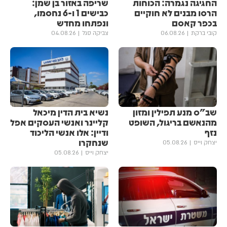
החגיגה נגמרה: הכוחות
שריפה באזור בן שמן:
הרסו מבנים לא חוקיים
כבישים 1 ו-6 נחסמו,
בכפר קאסם
ונפתחו מחדש
קובי ברקת
06.08.26
צביקה סגל
04.08.26
שב"ס מנע תפילין ומזון
נשיא בית הדין מיכאל
מהנאשם בריגול, השופט
קליינר ואנשי העסקים אפל
נזף
ודיין: אלו אנשי הליכוד
שנחקרו
יצחק וייס
05.08.26
יצחק וייס
05.08.26