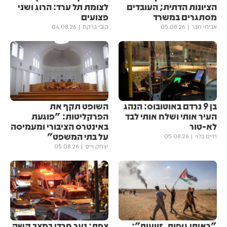
הציונות הדתית; העובדים
לצומת תל ערד: הרוג ושני
מסתגרים במשרד
פצועים
אביחי חבר
05.08.26
קובי ברקת
04.08.26
בן 9 נרדם באוטובוס: הנהג
השופט תקף את
העיר אותי ושלח אותי לבד
הפרקליטות: "פוגעת
לא-טור
באינטרס הציבורי ומעמיסה
על בתי המשפט"
חיים בלוי
05.08.26
יצחק וייס
05.08.26
"ראיתי גופות, זוועות":
צפת: נער חרדי במצב קשה