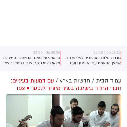
06.08.26 | 23:36
06.08.26 | 23:38
ן
גורם במלוכה הסעודית לאל-ערביה:
טראמפ על סאגת החימושים: יש לנו
איראן מתאמת עם החות׳ים ועם
מלאי בלתי נגמר, אנחנו תמיד רוצים
ת
המיליציות בעיראק מתקפה כנגד
עוד
הממלכה
עמוד הבית
חדשות בארץ
עם דמעות בעיניים:
חברי החדר בישיבה בשיר מיוחד לנפטר • צפו