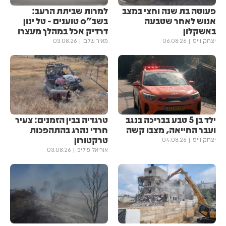
פעוטה בת שנה וחצי במצב
למרות שביתת הרעב:
אנוש לאחר שטבעה
בשב"ס טוענים - טל ינון
באשקלון
דרדיק אכל במהלך מעצרו
יצחק וייס
06.08.26
מאיר שלם
03.08.26
ילד בן 5 טבע בבריכה בנגב
טרגדיה בבין הזמנים: צעיר
ועבר החייאה, מצבו קשה
חרדי נהרג בהתהפכות
טרקטורון
יצחק וייס
04.08.26
אוריאל פיליפ
03.08.26