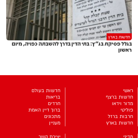
חדשות בארץ
בגלל פסיקת בג"ץ: בתי הדין בדרך להשבתה כפויה, מיום
ראשון
ראשי
חדשות בעולם
חדשות ברצף
בריאות
מדור וידאו
חרדים
פוליטי
ברוך דיין האמת
חרבות ברזל
מתכונים
חדשות בארץ
מעניין
מדיני
יצירת קשר