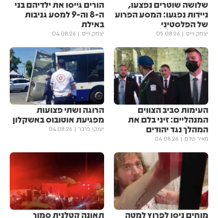
שלושה שוטרים נפצעו,
הורים גייסו את ילדיהם בני
ניידות נפגעו: המסע הפרוע
ה-8 וה-9 למסע גניבות
של הפלסטיני
באילת
יצחק וייס
05.08.26
יצחק וייס
04.08.26
העימות סביב הצווים
הרוגה ושתי פצועות
המנהליים: זיני בלם את
מפגיעת אוטובוס באשקלון
המהלך נגד יהודים
יענקי פרבר
04.08.26
מאיר שלם
04.08.26
מוחים ניסו לפרוץ למטה
תאונה קטלנית סמוך