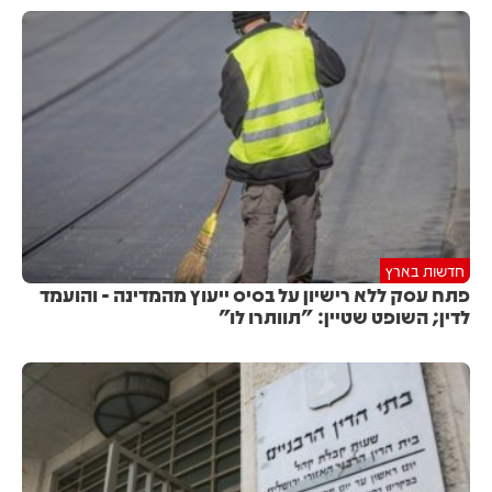
חדשות בארץ
פתח עסק ללא רישיון על בסיס ייעוץ מהמדינה - והועמד
לדין; השופט שטיין: "תוותרו לו"