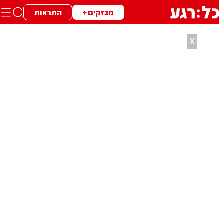
מבזקים +
התראות
X