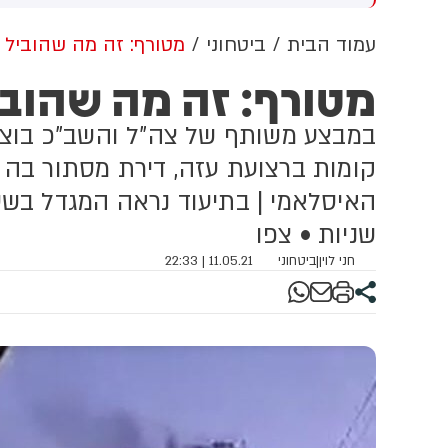
א
מ
עמוד הבית
ביטחוני
מטורף: זה מה שהוביל לי
מטורף: זה מה שהוביל
ה
ה
ק
ק
קומות ברצועת עזה, דירת מסתור בה 
ה
א
האיסלאמי | בתיעוד נראה המגדל בש
שניות • צפו
חני לוין
|
ביטחוני
11.05.21 | 22:33