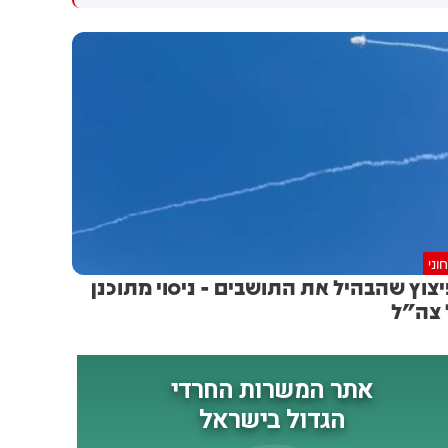
ראש מפא"ת ובכירי מערכת
הקשה של פיצוץ המטען במג׳דל
הביטחון. בדיון הוצגו חלופות
זון. צה״ל מיהר להכריז מצד אחד
מבצעיות, טכנולוגיות
שמדובר ב״הפרה בוטה״, אבל
ורגולטוריות, ובממשלה מקדמים
מהצד השני - מיעט מאוד לתקוף
תוכנית מיידית להתמודדות עם
בלבנון, בזמן שבמקביל ישראל
האיום.
מנהלת שיחות מו״מ עם ממשלת
לבנון ברומא. ההחלטה על היקף
התקיפות היא לא של צה״ל
כמובן, אלא של הדרג המדיני.
וני
צוץ שהבהיל את התושבים - ניסוי מתוכנן
צה"ל