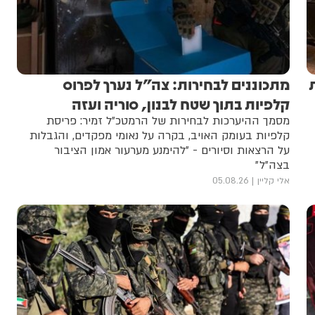
מתכוננים לבחירות: צה״ל נערך לפרוס
קלפיות בתוך שטח לבנון, סוריה ועזה
מסמך ההיערכות לבחירות של הרמטכ״ל זמיר: פריסת
קלפיות בעומק האויב, בקרה על נאומי מפקדים, והגבלות
על הרצאות וסיורים - ״להימנע מערעור אמון הציבור
בצה״ל״
אלי קליין
05.08.26