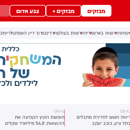
מבזקים
מבזקים +
צבע אדום
טחוני
חדשות בארץ
מדיני
חדשות בעולם
חרדים
ברוך דיין האמת
גלריות
כל
08:33
08:4
ופשת הקיץ הקפיצה את
וושינגטון: ועדת החקירה של
ההוצאות: 54.8 מיליארד שקלים
הסנאט השיגה עותק של מכשיר
ביולי. עלייה של 5.8% לעומת יולי
הטלפון הסלולרי הממשלתי של