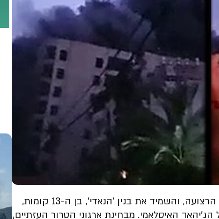
הערב (שלישי) ביצע צה"ל תקיפה חריגה בצפון הרצועה, והשמיד את בנין 'הנאדי', בן ה-13 קומות,
ג'יהאד האיסלאמי. מבחינת ארגוני הטרור העזתיים,