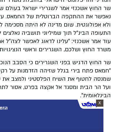
המדיני והדיפלומטי הישראלי בהובלת משרד החו
שר החוץ אשכנזי אמר לשגרירי ישראל בעולם ש
נאפשר את ההתקפה הברוטלית של החמאס. עלינ
ולא אפולוגטית. שום מדינה לא היתה מסכימה ל
התעופה הבינ"ל תוך שמיליוני תושביה נאלצים ל
עוד אמר אשכנזי: "עלינו לדאוג לאפשר לצה"ל 
משרד החוץ ושלכם, השגרירים וראשי הנציגויות"
שר החוץ הדגיש בפני השגרירים כי הסבב הנוכחי 
"חמאס פתח בירי בגלל שזיהה הזדמנות על רקע 
שמנסה לחטוף את השיח הפלסטיני ולמצב את ע
ועל הר הבית ומסגד אל אקצה בפרט, אסור לת
הבינלאומית".
X