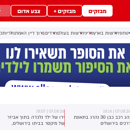
מבזקים
מבזקים +
צבע אדום
טחוני
חדשות בארץ
מדיני
חדשות בעולם
חרדים
ברוך דיין האמת
גלריות
כל
07.08.26 | 17:40
07.08.26 | 18:0
דו של ילד נלכדה בתוך אביזר
ראש השב"כ לשעבר רונן בר
ל מיקסר בביתו בירושלים,
השתתף היום בכנס לזכרו של
וחמי כבאות והצלה הוזעקו
החטוף שנרצח בשבי הרש