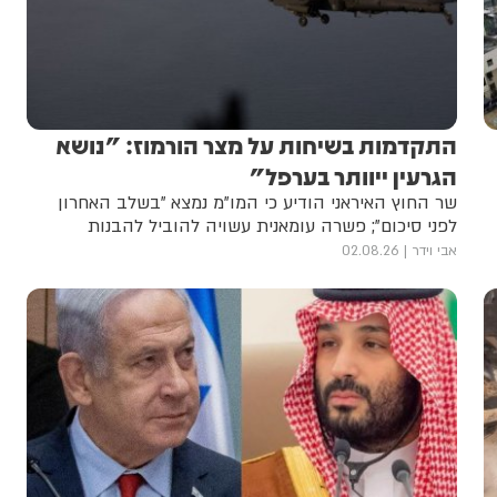
התקדמות בשיחות על מצר הורמוז: "נושא
הגרעין ייוותר בערפל"
שר החוץ האיראני הודיע כי המו"מ נמצא "בשלב האחרון
לפני סיכום"; פשרה עומאנית עשויה להוביל להבנות
אבי וידר
02.08.26