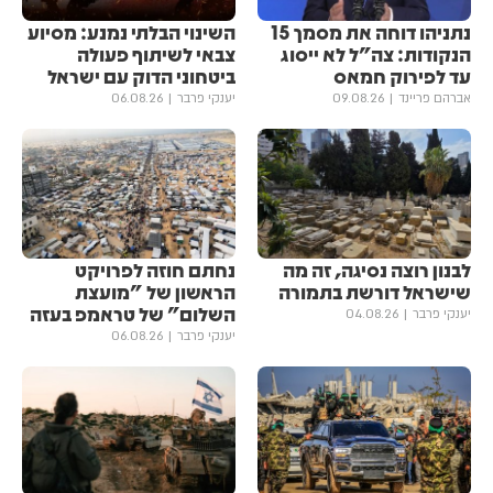
נתניהו דוחה את מסמך 15
השינוי הבלתי נמנע: מסיוע
הנקודות: צה"ל לא ייסוג
צבאי לשיתוף פעולה
עד לפירוק חמאס
ביטחוני הדוק עם ישראל
אברהם פריינד
09.08.26
יענקי פרבר
06.08.26
לבנון רוצה נסיגה, זה מה
נחתם חוזה לפרויקט
שישראל דורשת בתמורה
הראשון של "מועצת
השלום" של טראמפ בעזה
יענקי פרבר
04.08.26
יענקי פרבר
06.08.26