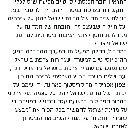
התראיין חבר הכנסת יוסי טייב מסיעת ש"ס לכלי
התקשורת בצרפת במטרה להבהיר ולהסביר בפני
העולם שזכותה של מדינת ישראל להגן על אזרחיה
ועל חייליה שבעצם זהו חובתה של המדינה על
מנת לתת חוסן לאומי ויציבות ביטחונית למדינת
ישראל ולצה"ל.
במקביל, כחלק מפעילותו במערך ההסברה הגיע
חה"כ יוסי טייב למשרדי שגרירות צרפת בישראל,
שם נפגש עם שגריר צרפת בישראל מר אריק דנון,
ועם שליח משרד החוץ הצרפתי למזרח התיכון
וצפון אפריקה מר קריסטוף פארונד, ודן עימם על
זכותה של מדינת ישראל להגן על עצמה מול ארגוני
הטרור הפרוסים ברצועת עזה והדגיש בפניהם כי
על מדינת ישראל להמשיך בכל הכוח את "מבצע
שומרי החומות" על מנת להשיב את הביטחון
לאזרחי ישראל.