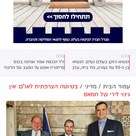
11:32
11:33
הנשיא הזקן בעולם נעלם. הנשיא
יו"ר הכנסת אמיר אוחנה בכנס
בן ה-93 של קמרון, פול בייה, עזב
פריימריז אמש על המצב של הליכוד
ד
את המדינה ב-7 ביוני לכאורה
וגוש נתניהו: ‏״אם הבחירות היו היום
לביקור פרטי קצר באירופה לפי
- המצב בעייתי, המצב קשה״
הדיווח, מאז, כמעט חודשיים הוא
עמוד הבית
מדיני
‏בטיוטה הצרפתית לאו"ם: אין
לא חזר לקמרון ולא הופיע בפומבי.
גינוי לירי של חמאס
הרשויות ממלאות פיהן מים.