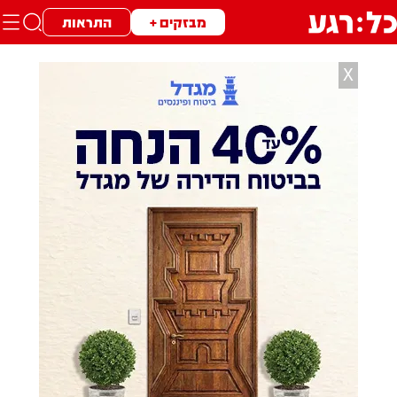
מבזקים +
התראות
X