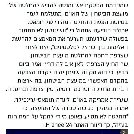
שמקדמת הפסקת אש ומנסה להביא להחלטה של
מועצת הביטחון של האו"ם, מתעלמת לגמרי
‏בטיוטת הצעת ההחלטה מהירי של חמאס.
ארה"ב הודיעה אתמול כי "וושינגטון לא תתמוך
בפעולה שלדעתנו תערער את המאמצים להרגעת
האלימות בין ישראל לפלסטינים", זאת לאחר
שצרפת דחפה להחלטת מועצת הביטחון.
שר החוץ הצרפתי ז'אן איב לה דריין אמר ביום
רביעי כי הוא מקווה שניתן יהיה לקדם הצבעה
בהקדם האפשרי במועצת הביטחון, בה ארצות
הברית מחזיקה וטו כמו רוסיה, סין, צרפת ובריטניה.
שגרירת אמריקה באו"ם, לינדה תומאס-גרינפילד,
אמרה במהלך פגישה סגורה של המועצה, כי
"החלטה לא תסייע באופן מיידי להקל על המתיחות
בעזה", כך דיווח האתר France 24.
X