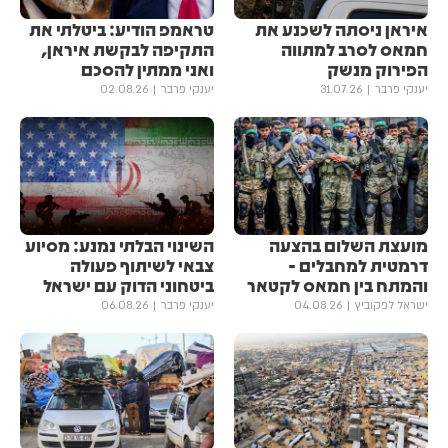
איראן ניסתה לשכנע את
טראמפ הודיע: ביטלתי את
חמאס לסרב למתווה
התקיפה לבקשת איראן,
הפירוק מנשק
ואני ממתין להסכם
יענקי פרבר
31.07.26
יענקי פרבר
02.08.26
מועצת השלום בהצעה
השינוי הבלתי נמנע: מסיוע
דרמטית למחבלים -
צבאי לשיתוף פעולה
והמתח בין חמאס לקטאר
ביטחוני הדוק עם ישראל
ישראל לפקוביץ
04.08.26
יענקי פרבר
06.08.26