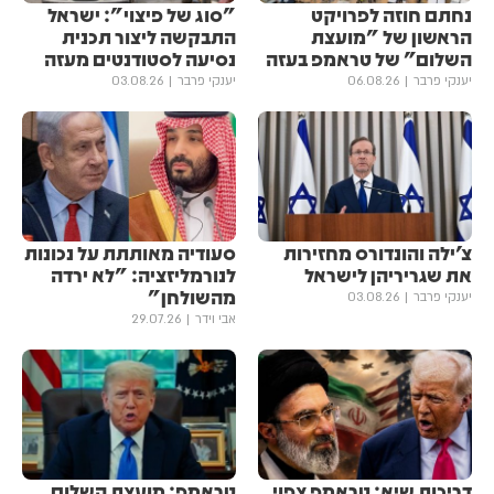
נחתם חוזה לפרויקט
"סוג של פיצוי": ישראל
הראשון של "מועצת
התבקשה ליצור תכנית
השלום" של טראמפ בעזה
נסיעה לסטודנטים מעזה
יענקי פרבר
06.08.26
יענקי פרבר
03.08.26
צ׳ילה והונדורס מחזירות
סעודיה מאותתת על נכונות
את שגריריהן לישראל
לנורמליזציה: "לא ירדה
מהשולחן"
יענקי פרבר
03.08.26
אבי וידר
29.07.26
דריכות שיא: טראמפ צפוי
טראמפ: מועצת השלום