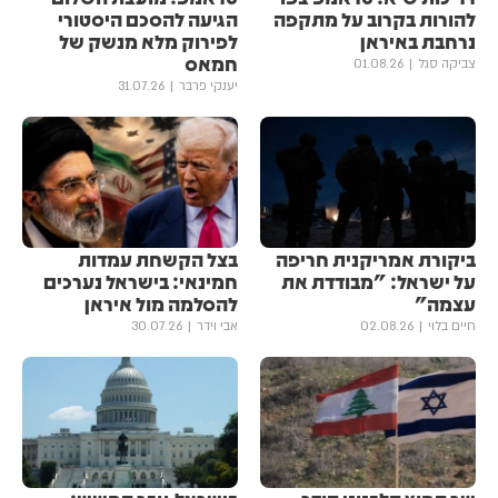
להורות בקרוב על מתקפה
הגיעה להסכם היסטורי
נרחבת באיראן
לפירוק מלא מנשק של
חמאס
צביקה סגל
01.08.26
יענקי פרבר
31.07.26
ביקורת אמריקנית חריפה
בצל הקשחת עמדות
על ישראל: "מבודדת את
חמינאי: בישראל נערכים
עצמה"
להסלמה מול איראן
חיים בלוי
02.08.26
אבי וידר
30.07.26