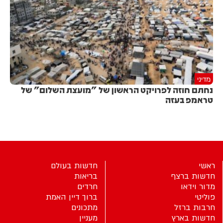
מדיני
נחתם חוזה לפרויקט הראשון של "מועצת השלום" של
טראמפ בעזה
ראשי
חדשות בעולם
חדשות ברצף
בריאות
מדור וידאו
חרדים
פוליטי
ברוך דיין האמת
חרבות ברזל
מתכונים
חדשות בארץ
מעניין