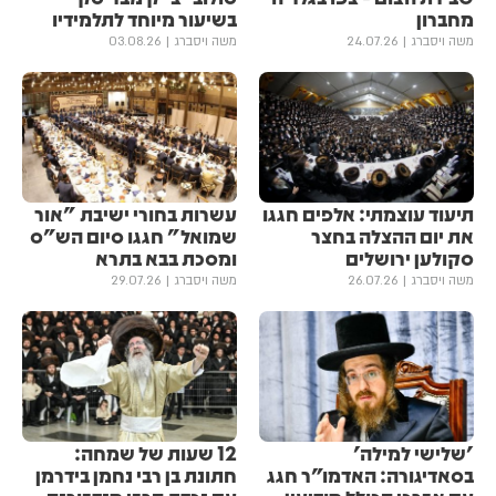
מחברון
בשיעור מיוחד לתלמידיו
משה ויסברג
24.07.26
משה ויסברג
03.08.26
תיעוד עוצמתי: אלפים חגגו
עשרות בחורי ישיבת "אור
את יום ההצלה בחצר
שמואל" חגגו סיום הש"ס
סקולען ירושלים
ומסכת בבא בתרא
משה ויסברג
26.07.26
משה ויסברג
29.07.26
'שלישי למילה'
12 שעות של שמחה:
בסאדיגורה: האדמו"ר חגג
חתונת בן רבי נחמן בידרמן