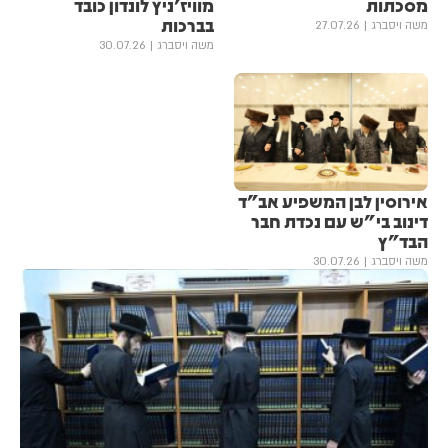
מסכתות
מוויז'ניץ לונדון כובד
בברכות
משה ויסברג
27.07.26
משה ויסברג
30.07.26
אירוסין לבן המשפיע אב"ד
דינוב בי"ש עם נכדת חבר
הבד"ץ
משה ויסברג
30.07.26