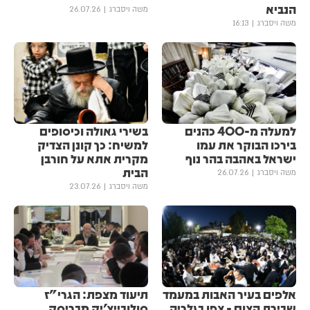
הנביא
משה ויסברג
26.07.26
משה ויסברג
16:13
למעלה מ-400 כהנים
בשירי גאולה וכיסופים
בירכו הבוקר את עמו
למשיח: כך קונן הצדיק
ישראל באהבה בהר נוף
מקרית אתא על חורבן
הבית
משה ויסברג
26.07.26
משה ויסברג
23.07.26
אלפים בעיר האבות במעמד
תיעוד מצפת: הגרי"ז
שבירת הצום - צפו בגלריה
סולובייצ'יק מבריסק