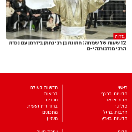
גלריות
12 שעות של שמחה: חתונת בן רבי נחמן בידרמן עם נכדת
הרבי מנדבורנה י-ם
ראשי
חדשות בעולם
חדשות ברצף
בריאות
מדור וידאו
חרדים
פוליטי
ברוך דיין האמת
חרבות ברזל
מתכונים
חדשות בארץ
מעניין
מדיני
יצירת קשר