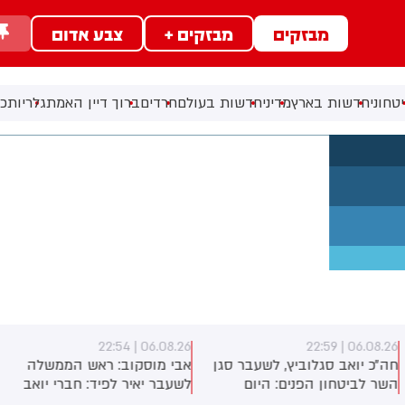
מבזקים
מבזקים +
צבע אדום
טחוני
חדשות בארץ
מדיני
חדשות בעולם
חרדים
ברוך דיין האמת
גלריות
כל
06.08.26 | 22:54
06.08.26 | 22:5
ה״כ יואב סגלוביץ, לשעבר סגן
אבי מוסקוב: ראש הממשלה
השר לביטחון הפנים: היום
לשעבר יאיר לפיד: חברי יואב
ודעתי על התפטרותי מהכנסת,
סגלוביץ' הודיע היום על סיום