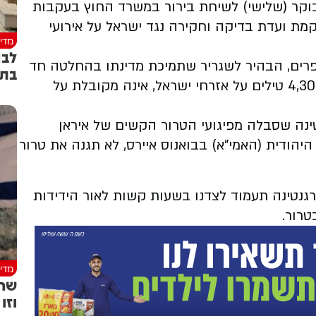
הבוקר (שלישי) לשיחת בירור במשרד החוץ בעקבות
מת ועדת בדיקה וחקירה נגד ישראל על אירועי
מדינ
לבנ
פרים, הבהיר לשגריר שתמיכת מדינתו בהחלטה חד
בתמ
צדדית זו המתעלמת מטרור החמאס ומירי של 4,300 טילים על אזרחי ישראל, אינה מקובלת על
ינה שסבלה מפיגועי הטרור הקשים של איראן
יהודית (האמי"א) בבואנוס איירס, לא תגנה את טרור
גנטינה תעמוד לצדנו בשעות קשות לאור הידידות
טרור.
מדינ
שר 
וזו