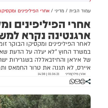
צור שינוי אסטרטגי שיכשיר
עתיד ולמדינת ישראל ומאחל לו
ב
תוף פעולה יהודי ערבי בתחום
בהצלחה בהמשך דרכו"
עמוד הבית
מדיני
אחרי הפיליפינים ומקסיקו
זרחי. השאלה היחידה האם
ל
אחרי הפיליפינים ומק
הלך יעבור את מוסדות
ה
פלגה ויגיע לקו הסיום.
ו
ארגנטינה נקרא למש
עידה של רע״ם צפויה להתקיים
א
2
ל
ו
לאחר הפיליפינים ומקסיקו הבוקר זומ
ה
במשרד החוץ "לא יעלה על הדעת שאר
ר
של איראן והחיזבאללה בשגרירות ישרא
ש
א
איירס, לא תגנה את טרור החמאס ות
אהרן מילר
|
מדיני
01.06.21 | 14:38