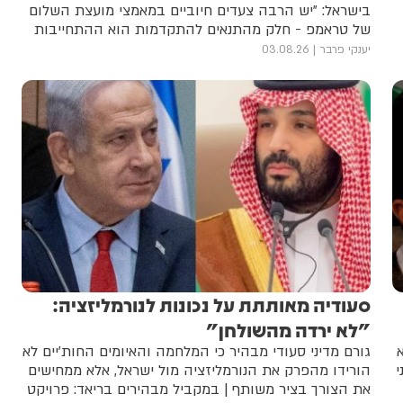
בישראל: ״יש הרבה צעדים חיוביים במאמצי מועצת השלום
של טראמפ - חלק מהתנאים להתקדמות הוא ההתחייבות
שחמאס יפורק מנשקו״
יענקי פרבר
03.08.26
סעודיה מאותתת על נכונות לנורמליזציה:
"לא ירדה מהשולחן"
גורם מדיני סעודי מבהיר כי המלחמה והאיומים החות'יים לא
הורידו מהפרק את הנורמליזציה מול ישראל, אלא ממחישים
את הצורך בציר משותף | במקביל מבהירים בריאד: פרויקט