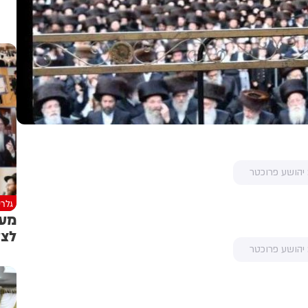
 יהושע פרוכטר
גלרי
מעמ
לצע
 יהושע פרוכטר