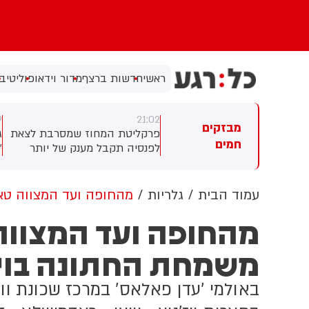
ראשי
חדשות ברצף
מדור וידאו
פוליטי
בי
6
20:49
21:
מבזקים
קליטת המחוז שמסרבת לצאת
גורם אמריקני ל-i24NEWS:
ג
חמים
נסיה תקבל מענק של יותר
"אמרנו לישראלים שאי אפשר
יליון שקלים בתמורה לפרישה
לירות ולהפציץ את הדרך לפתרון
ש
מול לבנון"
א
עמוד הבית
גלריות
מהחופה ועד המצווה טאנ
מהחופה ועד המצווה 
משמחת החתונה בויז
באולמי 'עדן פאלאס' במרכז שכונת ו