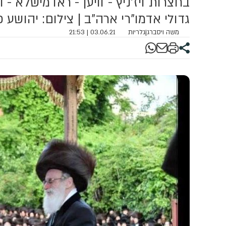
בחצרות ויז'ניץ - וויען - ראדמישלא
גדולי אדמו"רי ארה"ב | צילום: יהושע 
משה ויסברג
|
גלריות
03.06.21 | 21:53