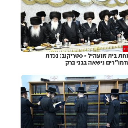
ות
ת בית זוועהיל - סטריקוב: נכדת
מו"רים נישאה בבני ברק