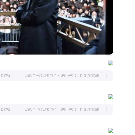
שמחת בית ויז'ניץ- וויען- ראדמישלא- דעעש
צילום:
שמחת בית ויז'ניץ- וויען- ראדמישלא- דעעש
צילום: