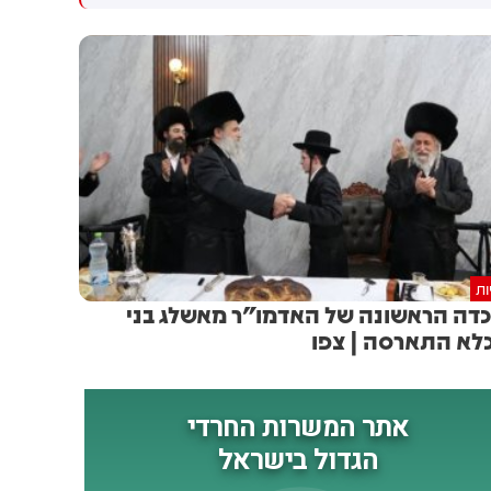
המו״מ להסכם: זה יכול לקרות
שיתוף פעולה יהודי-ערבי בתחום
בקרוב
האזרחי. המהלך תלוי באישור
מוסדות המפלגה, לקראת ועידת
רע"ם שצפויה להתקיים ב-22
באוגוסט
ות
דה הראשונה של האדמו"ר מאשלג בני
לא התארסה | צפו