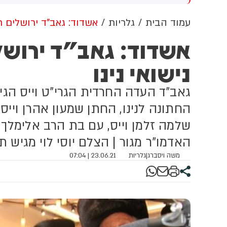
וב למזה"ת ולעולם
מתקפה כנגד הממלכה
עמוד הבית
גלריות
אשדוד: גאב"ד ירושלים ח
אשדוד: גאב"ד ירוש
נישואי נינו
גאב"ד העדה החרדית הגרי"ט וייס הגי
החתונה לנינו, החתן שמעון אהרן וייס,
שלמה זלמן וייס, עם בת הרב אלימלך ו
האדמו"ר מגור | הצלם יוסי לוי מגיש ת
משה ויסברג
|
גלריות
23.06.21 | 07:04