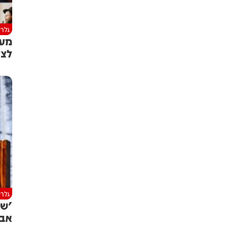
גלרי
מעמ
לצע
גלרי
'של
אבר