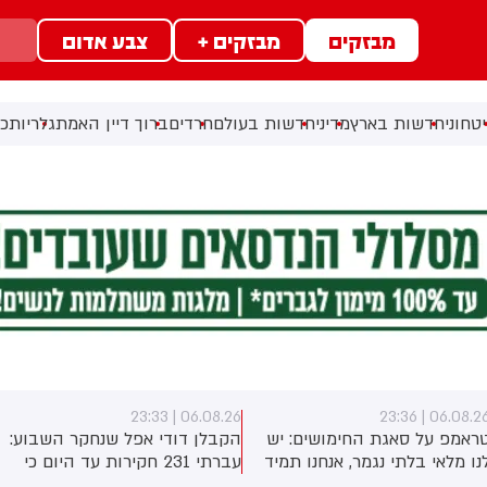
מבזקים
מבזקים +
צבע אדום
טחוני
חדשות בארץ
מדיני
חדשות בעולם
חרדים
ברוך דיין האמת
גלריות
כל
06.08.26 | 23:33
06.08.26 | 23:3
ראמפ על סאגת החימושים: יש
הקבלן דודי אפל שנחקר השבוע:
נו מלאי בלתי נגמר, אנחנו תמיד
עברתי 231 חקירות עד היום כי
וצים עוד
לא הסכמתי לקבל 400 מיליון