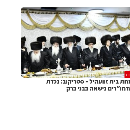
ות
ת בית זוועהיל - סטריקוב: נכדת
מו"רים נישאה בבני ברק