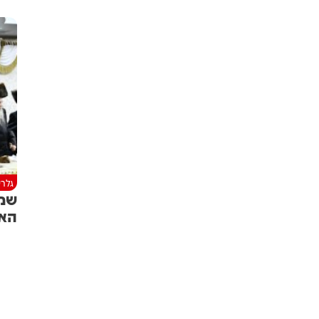
גלרי
שמח
האד