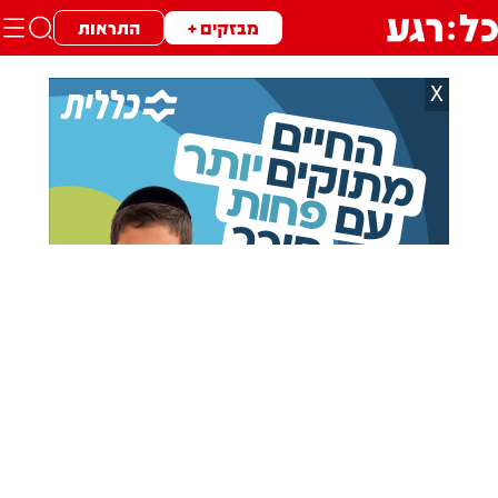
מבזקים +
התראות
X