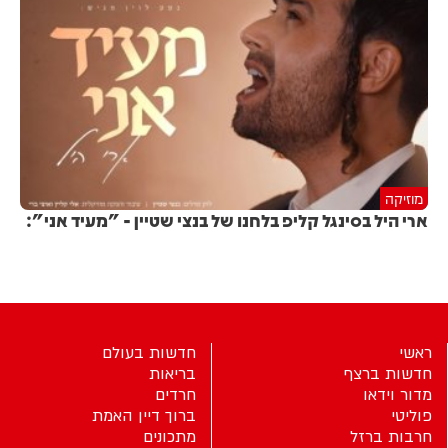
מוזיקה
ארי היל בסינגל קליפ בלחנו של בנצי שטיין - "מעיד אני":
ראשי
חדשות בעולם
חדשות ברצף
בריאות
מדור וידאו
חרדים
פוליטי
ברוך דיין האמת
חרבות ברזל
מתכונים