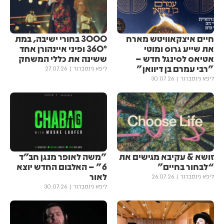
חיים איצקאוויטש מארח
3000 בחורי ישיבה, במת
את שייע גרוס ומוטי
360° ופיני איינהורן אחד
אטיאס לסינגל חדש –
ששינה את כללי המשחק
"רבי עמרם בן דיוואן"
ליפא גינסברגר
27.07.26
ליפא גינסברגר
30.07.26
זושא & עקיבא מגישים את ​​
"משה לאופר מנגן חב״ד
“לבחור בחיים”
6" – האלבום החדש יוצא
לאור
ליפא גינסברגר
26.07.26
ליפא גינסברגר
30.07.26