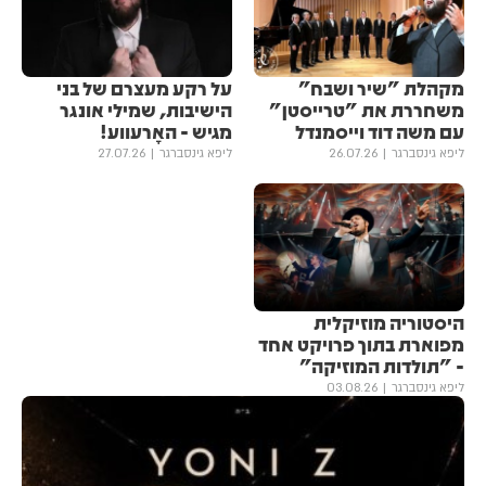
מקהלת "שיר ושבח"
על רקע מעצרם של בני
משחררת את "טרייסטן"
הישיבות, שמילי אונגר
עם משה דוד וייסמנדל
מגיש - האָרעווע!
ליפא גינסברגר
26.07.26
ליפא גינסברגר
27.07.26
היסטוריה מוזיקלית
מפוארת בתוך פרויקט אחד
- "תולדות המוזיקה"
ליפא גינסברגר
03.08.26