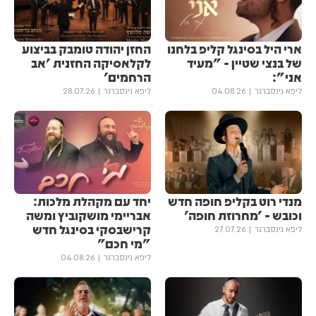
ארי היל בסינגל קליפ בלחנו
החזן יהודה טומבק בביצוע
של בנצי שטיין - "מעיד
לקלאסיקה החזנית 'אב
אני":
הרחמים'
ליפא גינסברגר
04.08.26
ליפא גינסברגר
28.07.26
מנדי רוט בקליפ חופה חדש
יחד עם מקהלת מלכות:
וכובש - 'מחרוזת חופה'
אבריימי מושקוביץ ומשה
קרישבסקי בסינגל חדש
ליפא גינסברגר
27.07.26
"מי חכם"
ליפא גינסברגר
04.08.26