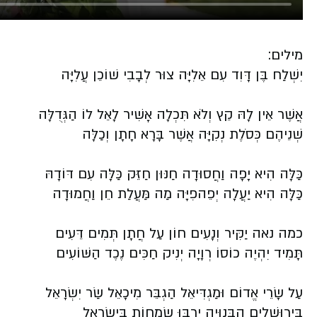
מילים:
יִשְׁלַח בֶּן דָּוִד עִם אֵלִיָּה צוּר לְבָבִי שׁוֹכֵן עֲלִיָּה
אֲשֶׁר אֵין לָהּ קֵץ וְלֹא תִּכְלָה אָשִׁיר לָאֵל לוֹ הַגְּדֻלָּה
שְׁנֵיהֶם כְּסֹלֶת נְקִיָּה אֲשֶׁר בָּרָא חָתָן וְכַלָּה
כַּלָּה הִיא יָפָה וַחֲסוּדָה חַנּוּן חַזֵּק כַּלָּה עִם דּוֹדָהּ
כַּלָּה הִיא יַעֲלָה יְפֵהפִיָּה מַה מַּעֲלַת חֵן וַחֲמוּדָה
כמה נאה יַקִּיר וְנָעִים חוֹן עַל חֲתָן תְּמִים דֵּעִים
תָּמִיד יִהְיֶה כוֹסוֹ רְוָיָה יְנִיק חַכִּים נֶכֶד הַשּׁוֹעִים
עַל שָׂרֵי אֱדוֹם וּמַגְדִּיאֵל הַגְבֵּר מִיכָאֵל שַׂר יִשְׂרָאֵל
בִּירוּשָׁלַיִם הַבְּנוּיָה יִרְבּוּ שְׂמָחוֹת בְּיִשְׂרָאֵל