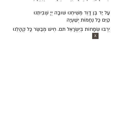
עַל יַד בֶּן דָּוִד מְשִׁיחֵנוּ שׁוּבָה יְיָ שְׁבִיתֵנוּ
קַיֵּם כָּל נֶחָמוֹת יְשַׁעְיָה
יִרְבּוּ שְׂמָחוֹת בְּיִשְׂרָאֵל תם. חִישׁ מְבַשֵּׂר כָּל קְהָלֵנוּ
X