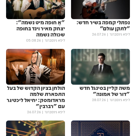
נפתלי קמפה בשיר חדש:
"אַ חופה מיט נשמה":
״לתקן עולם״
יצחק מאיר וינד בחופה
שכולה נשמה
ליפא גינסברגר
26.07.26
ליפא גינסברגר
05.08.26
משה קליין בסינגל חדש
הולחן בציון הקדוש של בעל
"דור של אמונה"
התפארת שלמה
מראדומסק: יחיאל ליכטיגר
ליפא גינסברגר
28.07.26
עם "רברבין"
ליפא גינסברגר
26.07.26