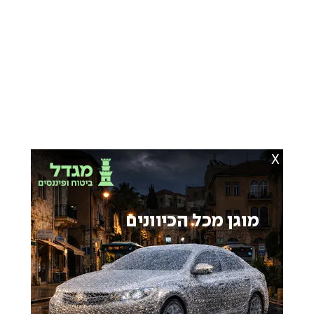
די האלטסט מיך מיט א ווארעם האנד
איך בענק צו דיר, טאטע, ווען קומסטו צוריק.
בחדרי חרדים
הזדמנות נדירה: פגישה אישית עם פוסק הדור,
הגר"מ שטרנבוך, במעונו!
X
בחדרי חרדים
מצאת טעות בכתבה? תוכן שאינו ראוי לאתר?
דווח לנו
רוצים להצטרף לקבוצות הווטסאפ של כל רגע?
לבקשת הצטרפות למוגנים וכשרים
להצטרפות ישירה לקבוצות