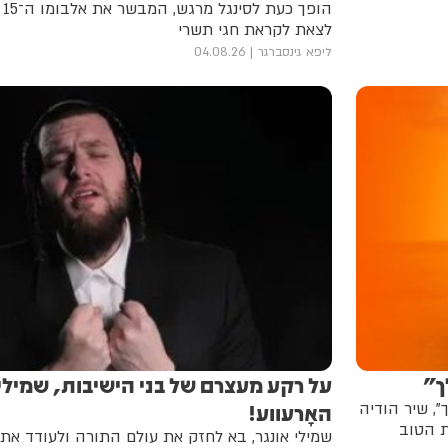
הו
לצאת לקראת חגי תשרי
ליפא גינסברגר
04.08.26
ך”
על רקע מעצרם של בני הישיבות, שמילי 
, שיר הודיה
האָרעווע!
ת הטוב
שמילי אונגר, בא לחזק את עולם התורה ולעודד את 