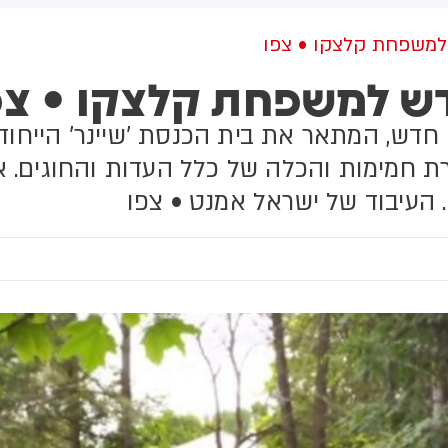
בדרום המדינה. על פי הדיווח, בין
הפצועים - ילד בן 4
 למשפחת קלצקו • צפו
חדש למשפחת קלצקו • צפ
פ חדש, המתאר את בית הכנסת 'שיינר' הייחודי
 המשרה אווירת חמימות והכלה של כלל העדות והחוגים
. העיבוד של ישראל אמנט • צפו