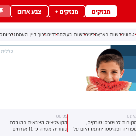
מבזקים
מבזקים +
צבע אדום
טחוני
חדשות בארץ
מדיני
חדשות בעולם
חרדים
ברוך דיין האמת
גלריות
כל
00:35
01:4
קורות לרויטרס: טורקיה,
הקואליציה הצבאית בהובלת
עודיה ופקיסטן יחתמו היום על
סעודיה מסרה כי 11 אזרחים
סכם הגנה משותף
נפצעו בתקיפה של החות'ים