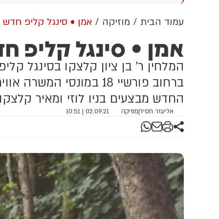
הלך מגיע לאחר שבית
מילציות עיראקיות והחות'ים
שפט העליון פסל צו קודם של
הנתמכים על ידי איראן
עמוד הבית
מוזיקה
אמן • סינגל קליפ חדש
שיא בנושא
אמן • סינגל קליפ 
המלחין ר' בן ציון קלצקו בסינגל קלי
ברחוב פורשיי 18 במונסי
החדש מבצעים בניו לוזי ומאיר קלצקו
אליעזר חסיד
|
מוזיקה
02.09.21 | 10:51