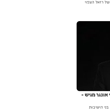
פך כעת לסינגל מרגש, המבשר את אלבומו ה־15 של רזאל הצפוי
אונגר מגיש -
בני הישיבות