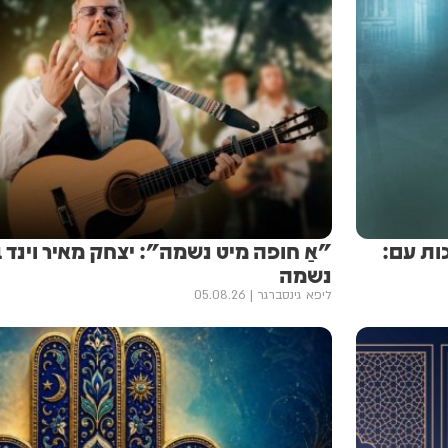
ות עם:
"אַ חופה מיט נשמה": יצחק מאיר וינד
נשמה
ליפא גינסברגר
05.08.26