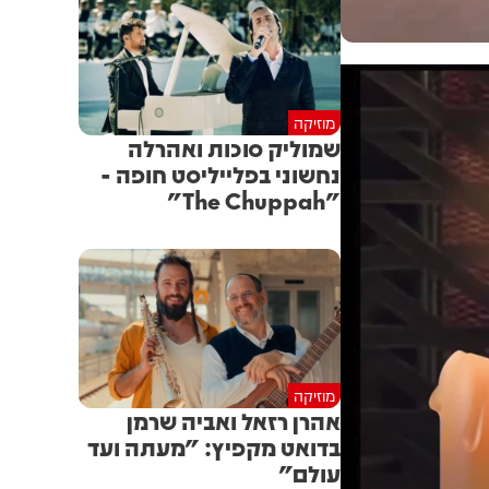
מוזיקה
שמוליק סוכות ואהרלה
נחשוני בפלייליסט חופה -
"The Chuppah"
מוזיקה
אהרן רזאל ואביה שרמן
בדואט מקפיץ: "מעתה ועד
עולם"