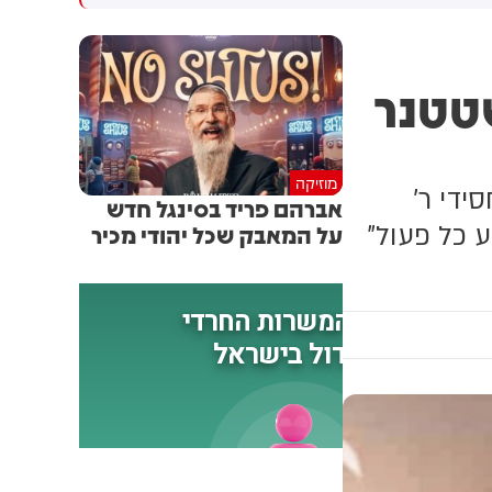
מוגברת, ההיסטוריונים יכתבו
רפואי לשניים מהם שסבלו
שטראמפ הוא הכוח המשמעותי
מהתייבשות
ביותר בעיצוב מחדש של המזרח
טטנר
התיכון"
מוזיקה
ידי ר'
אברהם פריד בסינגל חדש
 כל פעול"
על המאבק שכל יהודי מכיר