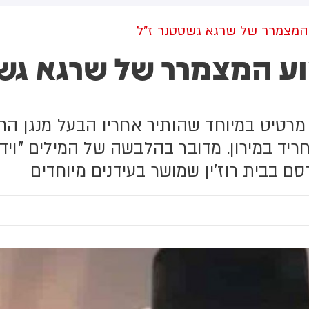
הפנטגון. המפעל יתכלל את
בעקבות חשש לסדקים אפשריים
רשרת התכנון והייצור של
ברכיב חיזוק בשלדת המטוס
 המצמרר של שרגא גשטטנר ז"ל
שבבים מהתחלה.
צוע המצמרר של שרגא גש
רטיט במיוחד שהותיר אחריו הבעל מנגן החס
ד במירון. מדובר בהלבשה של המילים "וידע
ם בבית רוז'ין שמושר בעידנים מיוחדים