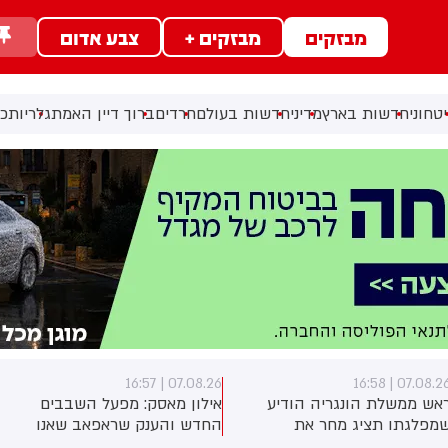
מבזקים
מבזקים +
צבע אדום
טחוני
חדשות בארץ
מדיני
חדשות בעולם
חרדים
ברוך דיין האמת
גלריות
כל
07.08.26 | 16:54
07.08.26 | 16:5
ילון מאסק: מפעל השבבים
רשות התעופה הפדרלית
חדש והענק שראפאב שאנו
בארה״ב הורתה לבצע בדיקות
מקימים בטקסס יהיה גדול פי 50
במאות מטוסי בואינג 737 מקס