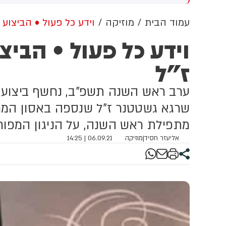
רג' כבר שבוע. זמן הארוך
והפרלמנט יבחר את הנשיא ב-11
מ
ותר מאז תחילת המלחמה.
באוגוסט
ש
עמוד הבית
מוזיקה
וידע כל פעול • הביצוע
לום לוויני מראה רציפי טעינה
ה
וידע כל פעול • הבי
קים. איראן עדיין חיה מהכנסות
פט ששלחה לפני המצור. מקור:
ז"ל
ננשל טיימס
ערב ראש השנה תשפ"ב, נחשף ביצוע מ
שרגא גשטטנר ז"ל שנספה באסון המחרי
מתפילת ראש השנה, על הניגון המפורס
אליעזר חסיד
|
מוזיקה
06.09.21 | 14:25