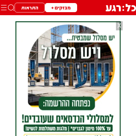
מבזקים +
התראות
X