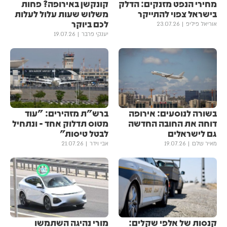
מחירי הנפט מזנקים: הדלק
קונקשן באירופה? פחות
בישראל צפוי להתייקר
משלוש שעות עלול לעלות
לכם ביוקר
אוריאל פיליפ
23.07.26
יענקי פרבר
19.07.26
בשורה לנוסעים: אירופה
ברש"ת מזהירים: "עוד
דוחה את החובה החדשה
מטוס תדלוק אחד - ונתחיל
גם לישראלים
לבטל טיסות"
מאיר שלם
19.07.26
אבי וידר
21.07.26
קנסות של אלפי שקלים:
מורי נהיגה השתמשו