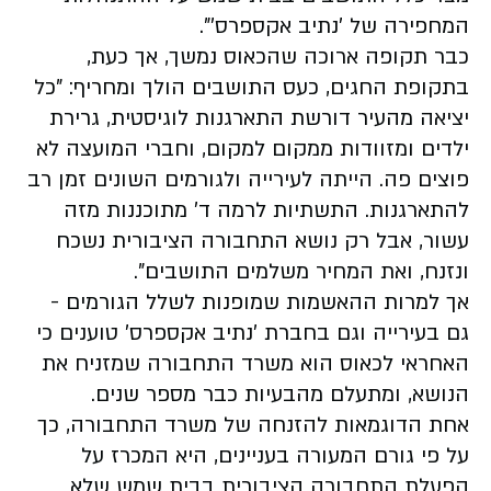
המחפירה של 'נתיב אקספרס'".
כבר תקופה ארוכה שהכאוס נמשך, אך כעת,
בתקופת החגים, כעס התושבים הולך ומחריף: "כל
יציאה מהעיר דורשת התארגנות לוגיסטית, גרירת
ילדים ומזוודות ממקום למקום, וחברי המועצה לא
פוצים פה. הייתה לעירייה ולגורמים השונים זמן רב
להתארגנות. התשתיות לרמה ד' מתוכננות מזה
עשור, אבל רק נושא התחבורה הציבורית נשכח
ונזנח, ואת המחיר משלמים התושבים".
אך למרות ההאשמות שמופנות לשלל הגורמים -
גם בעירייה וגם בחברת 'נתיב אקספרס' טוענים כי
האחראי לכאוס הוא משרד התחבורה שמזניח את
הנושא, ומתעלם מהבעיות כבר מספר שנים.
אחת הדוגמאות להזנחה של משרד התחבורה, כך
על פי גורם המעורה בעניינים, היא המכרז על
הפעלת התחבורה הציבורית בבית שמש שלא