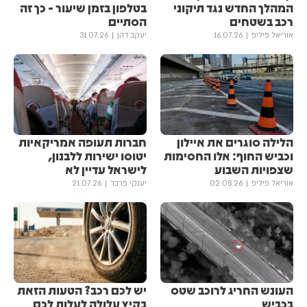
המהלך החדש נגד תיקוני
בטלפון בזמן שיעור - כך זה
רכב בשטחים
הסתיים
אוריאל פיליפ
16.07.26
יעקב דהן
31.07.26
הלילה סוגרים את איילון
חברות תעופה אמריקאיות
וכביש החוף: אלו החסימות
יטוסו ישירות ללבנון,
שצפויות השבוע
לישראל עדיין לא
אוריאל פיליפ
02.08.26
יענקי פרבר
21.07.26
העונש החריג לרוכב שטס
יש לכם רכב? הטעות הזאת
בכביש
בקיץ עלולה לעלות לכם