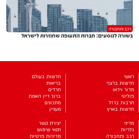
רכב ותחבורה
בשורה לנוסעים: חברות התעופה שחוזרות לישראל
ראשי
חדשות בעולם
חדשות ברצף
בריאות
מדור וידאו
חרדים
פוליטי
ברוך דיין האמת
חרבות ברזל
מתכונים
חדשות בארץ
מעניין
מדיני
יצירת קשר
גלריות
תנאי שימוש
רכב ותחבורה
מדיניות פרטיות