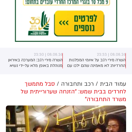
08.08.26 | 23:30
08.08.26 | 23:33
השרה מירי רגב על איומי המפלגות
השרה מירי רגב: המערכה באיראן
החרדיות: לא מאמינה שהם ילכו עם
מנוהלת באופן מלא על-ידי נשיא
)
איזנקוט, נכון שהם לא קיבלו את כל
ארה"ב טראמפ. האמריקנים בדרך
מה שרצו - אבל הם גם מבינים
להסכם, אך אנחנו הבהרנו שאם
שהם צריכים להתגייס". על יאיר גולן
איראן תתקוף את ישראל - אנחנו
עמוד הבית
רכב ותחבורה
סבל מתמשך
אמרה השרה: "הוא עומד בראש
לא מחוייבים לשום הסכם
לחרדים בבית שמש: "הזנחה שערורייתית של
מפלגה תומכת טרור". לסיום פנתה
משרד התחבורה"
לגלעד ארדן: "אל תבזבז קולות של
הימין"