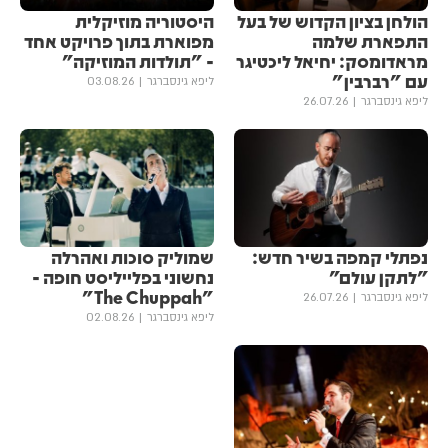
הולחן בציון הקדוש של בעל
היסטוריה מוזיקלית
התפארת שלמה
מפוארת בתוך פרויקט אחד
מראדומסק: יחיאל ליכטיגר
- "תולדות המוזיקה"
עם "רברבין"
ליפא גינסברגר
03.08.26
ליפא גינסברגר
26.07.26
נפתלי קמפה בשיר חדש:
שמוליק סוכות ואהרלה
״לתקן עולם״
נחשוני בפלייליסט חופה -
"The Chuppah"
ליפא גינסברגר
26.07.26
ליפא גינסברגר
02.08.26