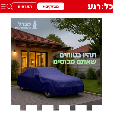
מבזקים +
התראות
X