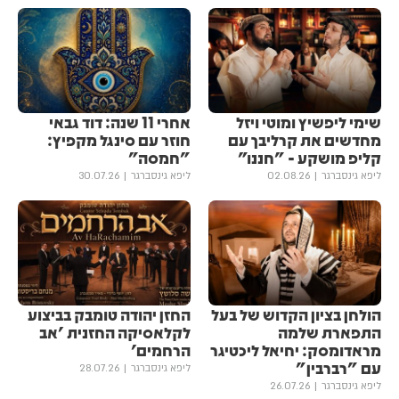
שימי ליפשיץ ומוטי ויזל
אחרי 11 שנה: דוד גבאי
מחדשים את קרליבך עם
חוזר עם סינגל מקפיץ:
קליפ מושקע - "חננו"
"חמסה"
ליפא גינסברגר
02.08.26
ליפא גינסברגר
30.07.26
הולחן בציון הקדוש של בעל
החזן יהודה טומבק בביצוע
התפארת שלמה
לקלאסיקה החזנית 'אב
מראדומסק: יחיאל ליכטיגר
הרחמים'
עם "רברבין"
ליפא גינסברגר
28.07.26
ליפא גינסברגר
26.07.26