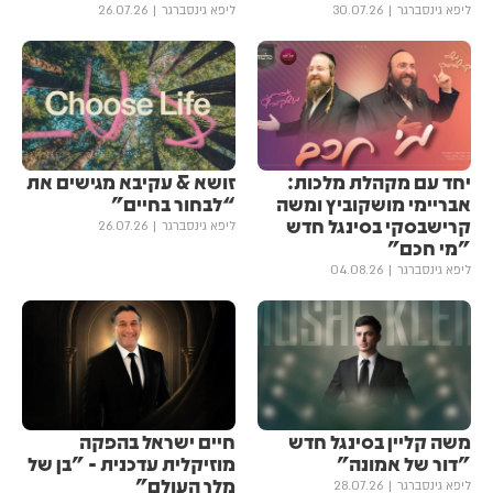
ליפא גינסברגר
30.07.26
ליפא גינסברגר
26.07.26
יחד עם מקהלת מלכות:
זושא & עקיבא מגישים את ​​
אבריימי מושקוביץ ומשה
“לבחור בחיים”
קרישבסקי בסינגל חדש
ליפא גינסברגר
26.07.26
"מי חכם"
ליפא גינסברגר
04.08.26
משה קליין בסינגל חדש
חיים ישראל בהפקה
"דור של אמונה"
מוזיקלית עדכנית - "בן של
מלך העולם"
ליפא גינסברגר
28.07.26