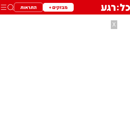
מבזקים +
התראות
X