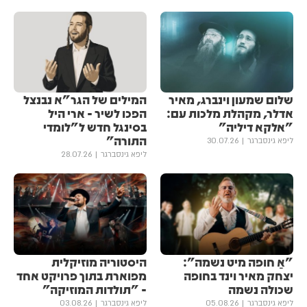
שלום שמעון וינברג, מאיר
המילים של הגר"א נבנצל
אדלר, מקהלת מלכות עם:
הפכו לשיר - ארי היל
"אלקא דיליה"
בסינגל חדש ל"לומדי
התורה"
ליפא גינסברגר
30.07.26
ליפא גינסברגר
28.07.26
"אַ חופה מיט נשמה":
היסטוריה מוזיקלית
יצחק מאיר וינד בחופה
מפוארת בתוך פרויקט אחד
שכולה נשמה
- "תולדות המוזיקה"
ליפא גינסברגר
05.08.26
ליפא גינסברגר
03.08.26