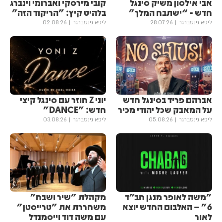
אבי אילסון משיק סינגל
קובי מירסקי ואברומי וינברג
חדש - “ישתבח המלך”
בלהיט קיץ: "הריקוד הזה"
ליפא גינסברגר
28.07.26
ליפא גינסברגר
02.08.26
אברהם פריד בסינגל חדש
יוני Z חוזר עם סינגל קיצי
על המאבק שכל יהודי מכיר
חדש: "DANCE"
ליפא גינסברגר
05.08.26
ליפא גינסברגר
03.08.26
"משה לאופר מנגן חב״ד
מקהלת "שיר ושבח"
6" – האלבום החדש יוצא
משחררת את "טרייסטן"
לאור
עם משה דוד וייסמנדל