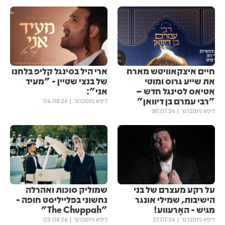
חיים איצקאוויטש מארח
ארי היל בסינגל קליפ בלחנו
את שייע גרוס ומוטי
של בנצי שטיין - "מעיד
אטיאס לסינגל חדש –
אני":
"רבי עמרם בן דיוואן"
ליפא גינסברגר
04.08.26
ליפא גינסברגר
30.07.26
על רקע מעצרם של בני
שמוליק סוכות ואהרלה
הישיבות, שמילי אונגר
נחשוני בפלייליסט חופה -
מגיש - האָרעווע!
"The Chuppah"
ליפא גינסברגר
27.07.26
ליפא גינסברגר
02.08.26