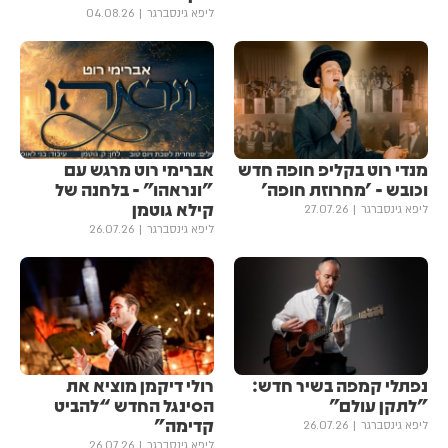
ליפא גינסברגר
04.08.26
מנדי רוט בקליפ חופה חדש
אברימי רוט מרגש עם
וכובש - 'מחרוזת חופה'
"ונראהו” - בלחנה של
קילא גוטמן
ליפא גינסברגר
27.07.26
ליפא גינסברגר
26.07.26
נפתלי קמפה בשיר חדש:
רולי דיקמן מוציא את
״לתקן עולם״
הסינגל החדש “להביט
קדימה”
ליפא גינסברגר
26.07.26
ליפא גינסברגר
26.07.26