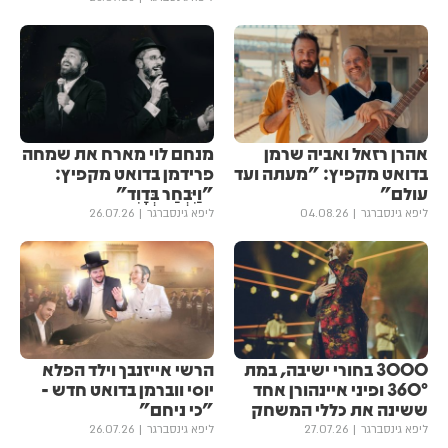
אהרן רזאל ואביה שרמן
מנחם לוי מארח את שמחה
בדואט מקפיץ: "מעתה ועד
פרידמן בדואט מקפיץ:
עולם"
"וַיִּבְחַר בְּדָוִד"
ליפא גינסברגר
04.08.26
ליפא גינסברגר
26.07.26
3000 בחורי ישיבה, במת
הרשי אייזנבך וילד הפלא
360° ופיני איינהורן אחד
יוסי ווברמן בדואט חדש -
ששינה את כללי המשחק
"כי ניחם"
ליפא גינסברגר
27.07.26
ליפא גינסברגר
26.07.26