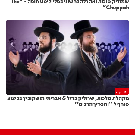
שמוליק סוכות ואהרלה נחשוני בפלייליסט חופה - "The
Chuppah"
מוזיקה
מקהלת מלכות, שרוליק ברזל & אברימי מושקוביץ בביצוע
סוחף ל ''וחסדיך הרבים''