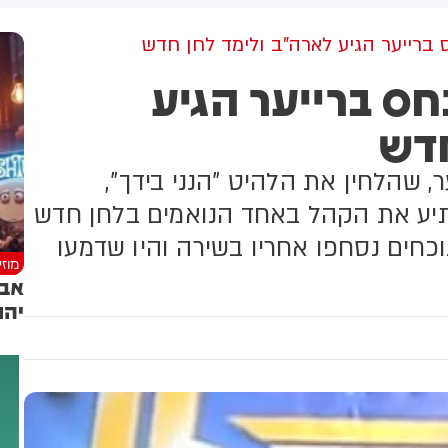
למקום וחילצו אותו ללא פגע
גולדברג פולין ז"ל שהתקיים
הבוקר בשכונת בקעה בירושלים
ברייער הגיע לארה"ב ולימד לחן חדש
ס ברייער הגיע
חדש
, שהלחין את הלהיט "הנני בידך",
תיע את הקהל באחד הנואמים בלחן חדש
נוכחים נסחפו אחריו בשירה והיו שדמעו
מוז
אבר
יהו