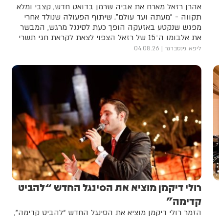
אהרן רזאל מארח את אביה שרמן בדואט חדש, קצבי ומלא
תקווה - "מעתה ועד עולם". שיתוף הפעולה שנולד אחרי
מפגש שנקטע באזעקה הופך כעת לסינגל מרגש, המבשר
את אלבומו ה־15 של רזאל הצפוי לצאת לקראת חגי תשרי
ליפא גינסברגר
04.08.26
רולי דיקמן מוציא את הסינגל החדש “להביט
קדימה”
הזמר רולי דיקמן מוציא את הסינגל החדש “להביט קדימה”,