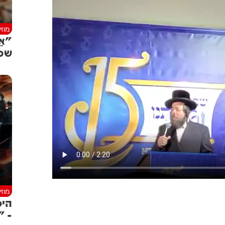
מוז
"אַ
שכו
מוז
היס
- "