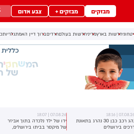
מבזקים
מבזקים +
צבע אדום
טחוני
חדשות בארץ
מדיני
חדשות בעולם
חרדים
ברוך דיין האמת
גלריות
כל
07.08.26 | 17:40
07.08.26 | 18:07
ידו של ילד נלכדה בתוך אביזר
ראש השב"כ לשעבר רונן בר
של מיקסר בביתו בירושלים,
השתתף היום בכנס לזכרו של
לוחמי כבאות והצלה הוזעקו
החטוף שנרצח בשבי הרש