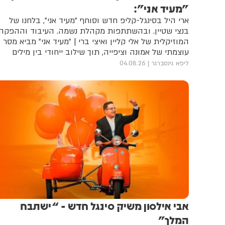
"מעיד אני":
ארי היל בסינגל-קליפ חדש וסוחף "מעיד אני", בלחנו של
בנצי שטיין. ובהשתתפות מקהלת נשמה. העיבוד וההפקה
המוזיקלית של אלי קליין ואיצי ברי | "מעיד אני" מביא מסר
עוצמתי של אמונה וציפייה, תוך שילוב ייחודי בין מילים
בלשון הקודש ליידיש, יחד עם קליפ מיוחד ומושקע
ליפא גינסברגר
04.08.26
אבי אילסון משיק סינגל חדש - “ישתבח
המלך”