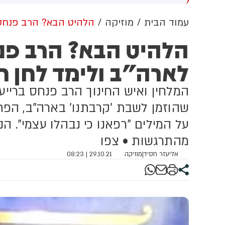
מכוון ברשתות החברתיות, כך
עולה מניתוח חדש של
עמוד הבית
מוזיקה
הלהיט הבא? הרב פנחס 
CyberWell, ארגון המנטר
הלהיט הבא? הרב פנח
אנטישמיות ברשת. הדו"ח מצא כי
פוסטים זהים ב-X שותפו
לארה"ב ולימד לחן 
בצרפתית, אנגלית וספרדית,
בטענה שיהודים הם שהציתו
במכוון את השריפות בצרפת,
המלחין ואיש החינוך הרב פנחס ברייער
ספרד ונורבגיה בטרה להרוויח
פוליטית או כלכלית מהמצב.
שהוזמן לשבת 'קרבתנו' בארה"ב, הפ
על המילים "רפאנו כי נבהלו עצמי". ה
מהתרגשות • צפו
אליעזר חסיד
|
מוזיקה
29.10.21 | 08:23