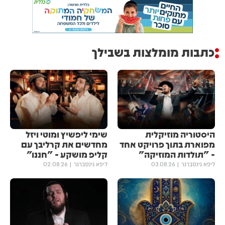
כתבות מומלצות בשבילך
היסטוריה מוזיקלית
שימי ליפשיץ ומוטי ויזל
מפוארת בתוך פרויקט אחד
מחדשים את קרליבך עם
- "תולדות המוזיקה"
קליפ מושקע - "חננו"
ליפא גינסברגר
03.08.26
ליפא גינסברגר
02.08.26