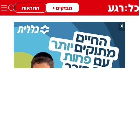
מבזקים +
התראות
X