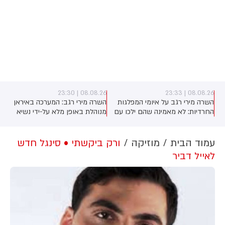
08.08.26 | 23:30
08.08.26 | 23:33
השרה מירי רגב על איומי המפלגות
השרה מירי רגב: המערכה באיראן
החרדיות: לא מאמינה שהם ילכו עם
מנוהלת באופן מלא על-ידי נשיא
)
איזנקוט, נכון שהם לא קיבלו את כל
ארה"ב טראמפ. האמריקנים בדרך
מה שרצו - אבל הם גם מבינים
להסכם, אך אנחנו הבהרנו שאם
שהם צריכים להתגייס". על יאיר גולן
איראן תתקוף את ישראל - אנחנו
עמוד הבית
מוזיקה
ורק ביקשתי • סינגל חדש
אמרה השרה: "הוא עומד בראש
לא מחוייבים לשום הסכם
לאייל דביר
מפלגה תומכת טרור". לסיום פנתה
לגלעד ארדן: "אל תבזבז קולות של
הימין"