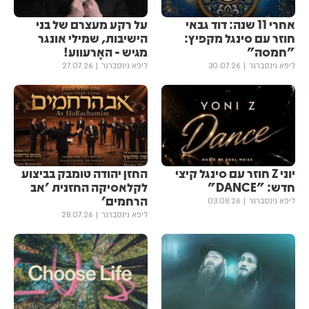
אחרי 11 שנה: דוד גבאי
על רקע מעצרם של בני
חוזר עם סינגל מקפיץ:
הישיבות, שמילי אונגר
"חמסה"
מגיש - האָרעווע!
ליפא גינסברגר
30.07.26
ליפא גינסברגר
27.07.26
יוני Z חוזר עם סינגל קיצי
החזן יהודה טומבק בביצוע
חדש: "DANCE"
לקלאסיקה החזנית 'אב
הרחמים'
ליפא גינסברגר
03.08.26
ליפא גינסברגר
28.07.26