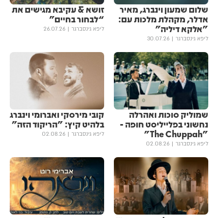
שלום שמעון וינברג, מאיר
זושא & עקיבא מגישים את ​​
אדלר, מקהלת מלכות עם:
“לבחור בחיים”
"אלקא דיליה"
ליפא גינסברגר
26.07.26
ליפא גינסברגר
30.07.26
שמוליק סוכות ואהרלה
קובי מירסקי ואברומי וינברג
נחשוני בפלייליסט חופה -
בלהיט קיץ: "הריקוד הזה"
"The Chuppah"
ליפא גינסברגר
02.08.26
ליפא גינסברגר
02.08.26