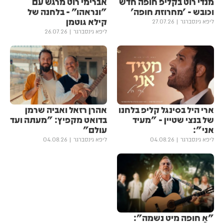
מנדי רוט בקליפ חופה חדש
אברימי רוט מרגש עם
וכובש - 'מחרוזת חופה'
"ונראהו” - בלחנה של
קילא גוטמן
ליפא גינסברגר
27.07.26
ליפא גינסברגר
26.07.26
ארי היל בסינגל קליפ בלחנו
אהרן רזאל ואביה שרמן
של בנצי שטיין - "מעיד
בדואט מקפיץ: "מעתה ועד
אני":
עולם"
ליפא גינסברגר
04.08.26
ליפא גינסברגר
04.08.26
"אַ חופה מיט נשמה":