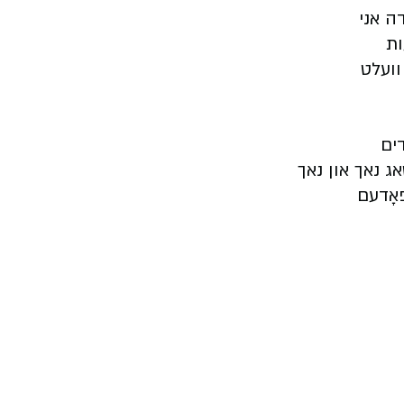
ה אני
ות
וועלט
דים
אג נאך און נאך
פאָדעם