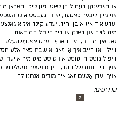
צו באדאנקן דעם ליבן טאטן פון טיפן הארצן מוד
אוי מיין ליבער פאטער, יא דו געבסט אונז השׁפּע
יעדע איד איז א בּן יחיד, יעדע קינד איז א גאנצע 
מיט לויב און דאנק צו דיר די קל ההודאות
זאג איך מודים, מיין הארץ ווערט אפּגעשטעלט
ווייל וואו הייב איך אָן זאגן א שבח פאר אלע חס
וויפיל גוטס דו טוסט און טוסט מיט מיר א יעדן ט
אויף דיין חוט של חסד, דיין גרויסער געטליכער 
אויף יעדן אָטעם זאג איך מודים אנחנו לך
קרדיטים:
X