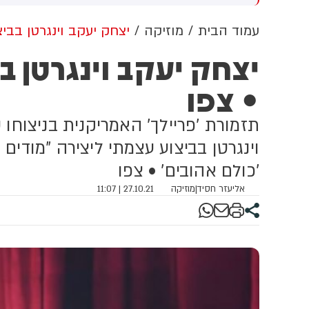
פול איכותי ומקצועי לכלל
נשק גרעיני. כי הקיום של המדינה
ח
טופלים, ובוודאי לחיילי צה"ל,
היקרה שלנו, המדינה של כולנו,
ט
עמוד הבית
מוזיקה
יצחק יעקב וינגרטן בביצוע ע
 ידי צוות מקצועי ומיומן. אנו
הקיום של ישראל, אינו עומד
א
ייחסים ברצינות מלאה לכל
למשא ומתן״.
מ
נה ומתחקרים לעומק פניות
ו
• צפו
וג זה. לאחר בירור האירוע, אנו
ב
חים טענות ליחס לא הולם
ו
טופל"
תזמורת 'פריילך' האמריקנית בניצוח
וינגרטן בביצוע עצמתי ליצירה "מודים 
'כולם אהובים' • צפו
אליעזר חסיד
|
מוזיקה
27.10.21 | 11:07