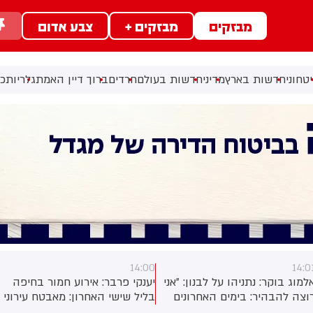
מבזקים
מבזקים +
צבע אדום
טחוני
חדשות בארץ
מדיני
חדשות בעולם
חרדים
ברוך דיין האמת
גלריות
כל
14:00
14:0
למוג בוקר: נתניהו על לבנון: ״אני
יענקי פרבר: אירוע חמור בחיפה
וצה להבהיר: בימים האחרונים
בליל שישי האחרון: מאבטח עירוני
שראל פעלה בעוצמה בלבנון,
נעל בכוונה תחילה שערים של