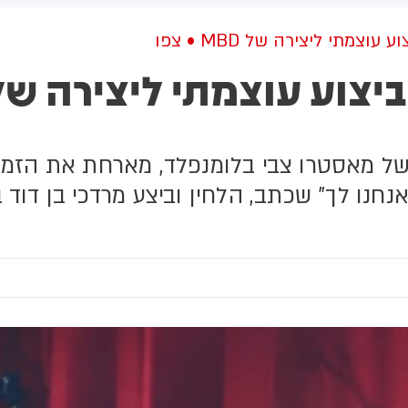
יסלה מחבלים, כולל ברכס עלי
פארק ציבורי כשבתוכו למעלה
אהר. אני לא יכול לפרט את זה.
מעשר משפחות וילדים קטנים,
וצמתי ליצירה של MBD • צפו
נחנו בתוך פעילות חשובה
בהם תינוקת בת שבוע ימים.
אוד. אנחנו עובדים בשום שכל
המשפחות נותרו נצורות במקום
בתבונה. גם בנחישות וגם
במשך כשעה, עד שהמשטרה
תבונה עם צבא ההגנה לישראל
הוזעקה למקום וחילצה אותן
מחסלים איומים.
ו של מאסטרו צבי בלומנפלד, מארחת את הזמר
אנחנו לך" שכתב, הלחין וביצע מרדכי בן דוד 