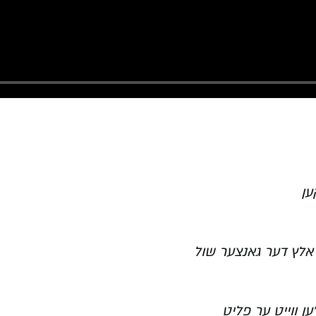
ען
 אלץ דער גאנצער שול
ן ווייט ער פליט