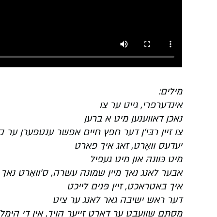
מילים:
אינדערפרי, גייט ער צו
נאכן דאווענען מיט א ברען
צו זיין רבּי'ן דער חפץ חיים אפשר ענטפערן ער ק
יעדעס וואָרט, זאג איך פארט
מיט כּוונה און מיט געפיל
אבער לאנג נאך מיין שמונה עשרה, ס'וואַרט נאך
איך באטראכט, זיין פּנים לייכט
דער ראש ישיבה גאר לאנג ער ציט
מסתּם שוועבט ער דארט זייער הויך, אין די הימל'ע