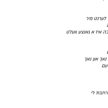
י לערנט מיר
ה איז א גאנצע וועלט
נאך און נאך
דעם
רחבתּ לי