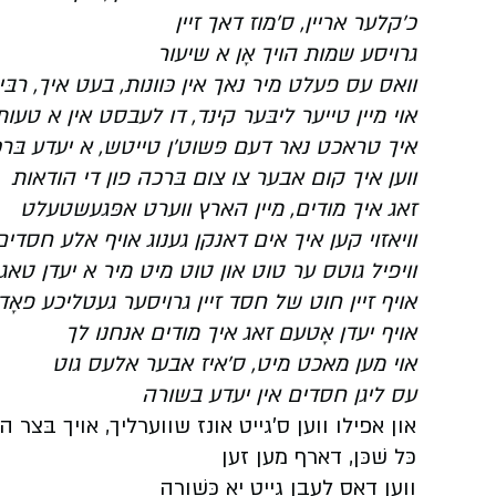
כ'קלער אריין, ס'מוז דאך זיין
גרויסע שמות הויך אָן א שיעור
וואס עס פעלט מיר נאך אין כּוונות, בעט איך, רבּ
אוי מיין טייער ליבּער קינד, דו לעבסט אין א טעות
איך טראכט נאר דעם פּשוט'ן טייטש, א יעדע בּרכ
ווען איך קום אבער צו צום בּרכה פון די הודאות
זאג איך מודים, מיין הארץ ווערט אפּגעשטעלט
וויאזוי קען איך אים דאנקן גענוג אויף אלע חסדים
וויפיל גוטס ער טוט און טוט מיט מיר א יעדן טאג 
אויף זיין חוט של חסד זיין גרויסער געטליכע פאָ
אויף יעדן אָטעם זאג איך מודים אנחנו לך
אוי מען מאכט מיט, ס'איז אבער אלעס גוט
עס ליגן חסדים אין יעדע בשורה
און אפילו ווען ס'גייט אונז שווערליך, אויך בּצר ה
כּל שׁכּן, דארף מען זען
ווען דאס לעבן גייט יא כּשׁורה