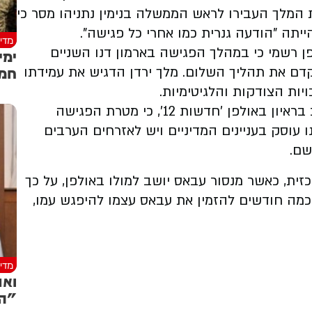
רב מדווח ב'כאן 11' כי בלשכת המלך העבירו לראש הממשלה בנימין נתניהו מסר כי
יתה "הודעה גנרית כמו אחרי כל פגישה".
מדינ
ן רשמי כי במהלך הפגישה בארמון דנו השניים
ימי
חמא
ם את תהליך השלום. מלך ירדן הדגיש את עמידתו
ות הצודקות והלגיטימיות.
אך עבאס עצמו מכחיש את הדברים וטוען הערב בראיון באולפן 'חדשות 12', כי מטרת הפגישה
איננו עוסק בעניינים המדיניים ויש לאזרחים הערבים
שם.
ית, כאשר מנסור עבאס יושב למולו באולפן, על כך
כמה חודשים להזמין את עבאס עצמו להיפגש עמו,
מדינ
ואנ
"הי