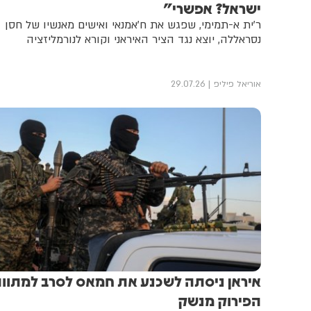
ישראל? אפשרי"
ר'ית א-תמימי, שפגש את ח'אמנאי ואישים מאנשיו של חסן
נסראללה, יוצא נגד הציר האיראני וקורא לנורמליזציה
אוריאל פיליפ
29.07.26
איראן ניסתה לשכנע את חמאס לסרב למתוו
הפירוק מנשק