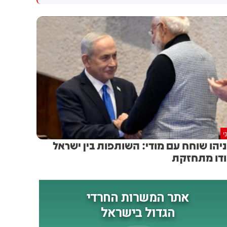
עם החרדים
דחיתי את זה. הטבח חייב אותי
לחשוב, לקחתי את האינטרס
הפוליטי שלי - וזרקתי אותו
הצידה. עוד אמר ארדן שהוצע לו
להיות יו"ר התעשייה האווירית -
אך שר הביטחון כ"ץ סיכל את
המינוי משיקולים פוליטיים. "צריך
לבדוק אם העובדה ששנתיים לא
היה יו"ר לתעשייה האווירית
פגעה בהגנה", הוסיף בנושא
י
יהו שוחח עם מודי: השותפות בין ישראל
דו מתחזקת