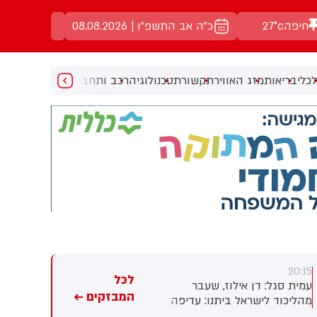
חיפה
27°c
כ"ה אב התשפ"ו | 08.08.2026
כלי
בריאות
מזג האוויר
תקשורת
טכנולוגיה
רכב ותחבורה
מעניין
מוזיקה
מ
20:15
20:15
לכל
עמית סגל: דן אילוז, שעבר
גלעד ארדן ל'פגוש את העיתונות'
המבזקים ←
מהליכוד לישראל ביתנו: עדיפה
לאחר ההכרזה על הקמת מפלגה
ממשלה עם יאיר גולן על ממשלה
חדשה: הוצע לי שריון בליכוד,