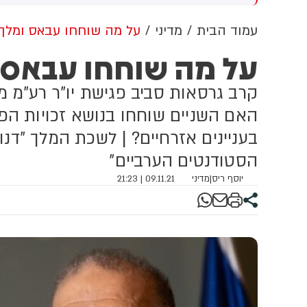
מירה שלו על 'רצח תינוקות
בנציבות סירבו לבקשה (13)
חביב' הייתה אומללה, אבל
עמוד הבית
מדיני
על מה שוחחו עבאס ומלך 
א חזר בו - צריך פשרות
על מה שוחחו עבאס ו
וליטיקה
קרב גרסאות סביב פגישת יו"ר רע"מ מ
האם השניים שוחחו בנושא זכויות הפל
בעניינים אזרחיים? | לשכת המלך "דנ
הסטודנטים הערביים"
יוסף ריס
|
מדיני
09.11.21 | 21:23