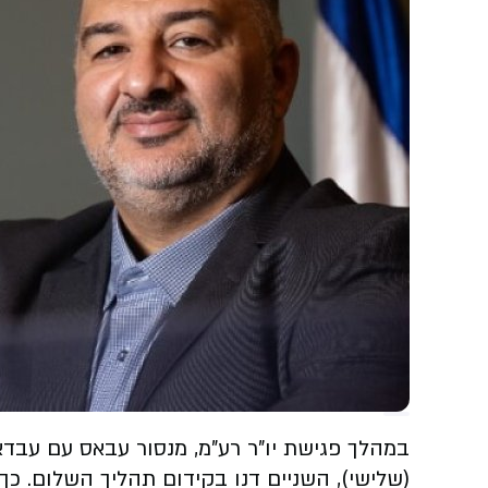
במהלך פגישת יו"ר רע"מ, מנסור עבאס עם עב
(שלישי), השניים דנו בקידום תהליך השלום. כ