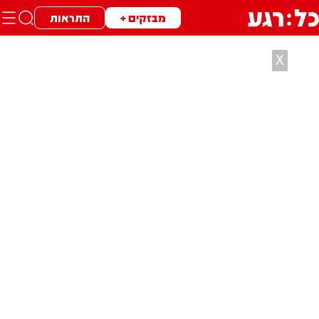
מבזקים +
התראות
X