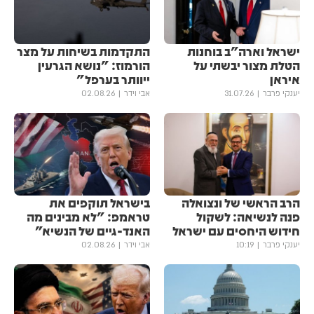
ישראל וארה"ב בוחנות
התקדמות בשיחות על מצר
הטלת מצור יבשתי על
הורמוז: "נושא הגרעין
איראן
ייוותר בערפל"
יענקי פרבר
31.07.26
אבי וידר
02.08.26
הרב הראשי של ונצואלה
בישראל תוקפים את
פנה לנשיאה: לשקול
טראמפ: "לא מבינים מה
חידוש היחסים עם ישראל
האנד-גיים של הנשיא"
יענקי פרבר
10:19
אבי וידר
02.08.26