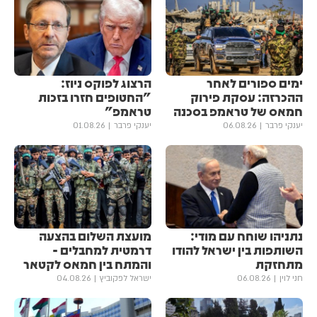
ימים ספורים לאחר
הרצוג לפוקס ניוז:
ההכרזה: עסקת פירוק
"החטופים חזרו בזכות
חמאס של טראמפ בסכנה
טראמפ"
יענקי פרבר
06.08.26
יענקי פרבר
01.08.26
נתניהו שוחח עם מודי:
מועצת השלום בהצעה
השותפות בין ישראל להודו
דרמטית למחבלים -
מתחזקת
והמתח בין חמאס לקטאר
חני לוין
06.08.26
ישראל לפקוביץ
04.08.26