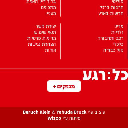
פוליטי
ברוך דיין האמת
חרבות ברזל
מתכונים
חדשות בארץ
מעניין
מדיני
יצירת קשר
גלריות
תנאי שימוש
רכב ותחבורה
מדיניות פרטיות
כלכלי
הצהרת נגישות
קול כבודה
אודות
מבזקים +
עיצוב ע”י
Yehuda Bruck
&
Baruch Klein
פיתוח ע”י
Wizzo