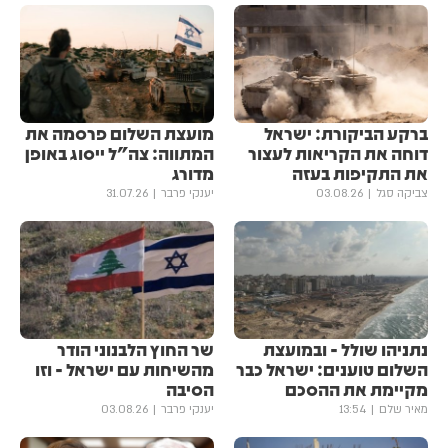
ברקע הביקורת: ישראל
מועצת השלום פרסמה את
דוחה את הקריאות לעצור
המתווה: צה"ל ייסוג באופן
את התקיפות בעזה
מדורג
צביקה סגל
03.08.26
יענקי פרבר
31.07.26
נתניהו שולל - ובמועצת
שר החוץ הלבנוני הודר
השלום טוענים: ישראל כבר
מהשיחות עם ישראל - וזו
מקיימת את ההסכם
הסיבה
מאיר שלם
13:54
יענקי פרבר
03.08.26