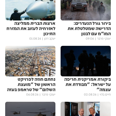
בירור גורל הנעדרים:
ארצות הברית ממליצה
הדרישה שמטלטלת את
לאזרחיה לעזוב את המזרח
המו"מ עם לבנון
התיכון
יענקי פרבר
09:06
יעקב דהן
01.08.26
ביקורת אמריקנית חריפה
נחתם חוזה לפרויקט
על ישראל: "מבודדת את
הראשון של "מועצת
עצמה"
השלום" של טראמפ בעזה
חיים בלוי
02.08.26
יענקי פרבר
06.08.26