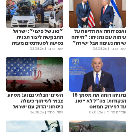
ואנס דוחה את הדיווח על
"סוג של פיצוי": ישראל
עימות עם נתניהו: "הייתה
התבקשה ליצור תכנית
שיחה נעימה אבל ישירה"
נסיעה לסטודנטים מעזה
יענקי פרבר
06.08.26
יענקי פרבר
03.08.26
נתניהו דוחה את מסמך 15
השינוי הבלתי נמנע: מסיוע
הנקודות: צה"ל לא ייסוג
צבאי לשיתוף פעולה
עד לפירוק חמאס
ביטחוני הדוק עם ישראל
אברהם פריינד
09.08.26
יענקי פרבר
06.08.26