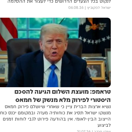
לנקוט בכל הצעדים הדרושים כדי לעצור את ההסלמה
ולחזור למו"מ
ישראל לפקוביץ
06.08.26
טראמפ: מועצת השלום הגיעה להסכם
היסטורי לפירוק מלא מנשק של חמאס
נשיא ארצות הברית ציין כי שאחרי שיושלם פירוק חמאס
מנשקו ישראל תסיג את כוחותיה מעזה ובמקומם יכנס כוח
הייצוב הבין-לאומי. אין בהודעה פירוט לגבי לוחות זמנים
לביצוע
יענקי פרבר
31.07.26