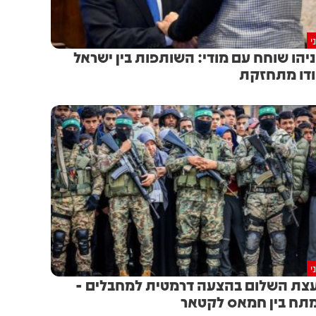
י
יהו שוחח עם מודי: השותפות בין ישראל
דו מתחזקת
י
צת השלום בהצעה דרמטית למחבלים -
תח בין חמאס לקטאר