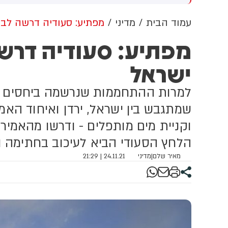
וב למזה"ת ולעולם
מתקפה כנגד הממלכה
עמוד הבית
מדיני
מפתיע: סעודיה דרשה לב
מפתיע: סעודיה דרש
ישראל
למרות ההתחממות שנרשמה ביחסים מו
שמתגבש בין ישראל, ירדן ואיחוד האמ
וקניית מים מותפלים - ודרשו מהאמירת
הלחץ הסעודי הביא לעיכוב בחתימה ו
מאיר שלם
|
מדיני
24.11.21 | 21:29