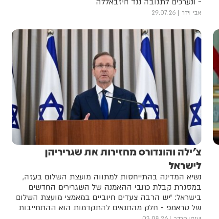
- ונערכים לתגובה נגד חיזבאללה
אבי וידר
29.07.26
צ׳ילה והונדורס מחזירות את שגריריהן
לישראל
נשיא המדינה בהתייחסות למתווה מועצת השלום בעזה,
במסגרת קבלת כתבי ההאמנה של השגרירים החדשים
בישראל: ״יש הרבה צעדים חיוביים במאמצי מועצת השלום
של טראמפ - חלק מהתנאים להתקדמות הוא ההתחייבות
שחמאס יפורק מנשקו״
יענקי פרבר
03.08.26