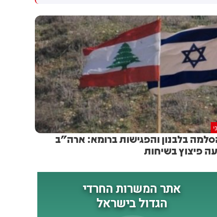
המו״מ להסכם: זה יכול לקרות
שיתוף פעולה יהודי-ערבי בתחום
בקרוב
האזרחי. המהלך תלוי באישור
מוסדות המפלגה, לקראת ועידת
רע"ם שצפויה להתקיים ב-22
באוגוסט
י
למה בלבנון והפגישות ברומא: ארה"ב
ה פיצוץ בשיחות