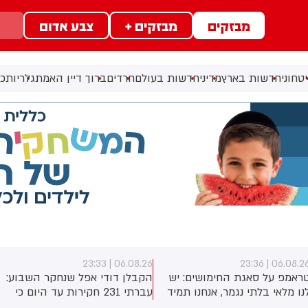
מבזקים
מבזקים +
צבע אדום
טחוני
חדשות בארץ
מדיני
חדשות בעולם
חרדים
ברוך דיין האמת
גלריות
כל
06.08.26 | 23:33
06.08.26 | 23:3
ראמפ על סאגת החימושים: יש
הקבלן דודי אפל שנחקר השבוע:
נו מלאי בלתי נגמר, אנחנו תמיד
עברתי 231 חקירות עד היום כי
וצים עוד
לא הסכמתי לקבל 400 מיליון