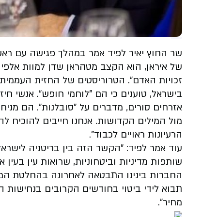
שר החוץ יאיר לפיד אמר במהלך פגישה עם ראש 
של איראן, הוא הקצב מטהראן שדן למוות אלפי א
זכויות האדם". הטרוריסטים של החזית העממית
בישראל, טוענים כי הם "לוחמי חופש". אנשי חי
אזרחים סורים, מדברים על "סובלנות". הם מניח
מול המילים הקדושות. אנחנו חייבים להוכיח לה
הרעיונות ראויים לכבוד".
עוד אמר לפיד: "הקשר הזה בין בריטניה לישרא
שותפות מדיניות וביטחוניות, שרואות עין בעין א
החברות בינינו התבטאה לאחרונה בהחלטת הממ
תבוא לידי ביטוי בחודשים הקרובים בנחישות ה
מחיר".