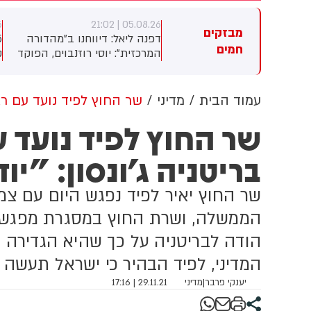
3
05.08.26 | 21:02
05.08.26 | 2
מבזקים
י הירשמן: חשיפה: אלי ישי
דפנה ליאל: דיווחנו ב"מהדורה
חמים
רך חזרה לפוליטיקה. ישי
המרכזית": יוסי רוזנבוים, הפוקד
הל מגעים רציניים עם המפלגה
החרדי הגדול בליכוד ומוטי
ע
רדית החדשה "הציבור
בבצ'יק, שמאגד לאחרונה את
ה
רדי" שבאה לייצג את החרדים
פקודי גור במפלגה, בוחנים
א
עמוד הבית
מדיני
שר החוץ לפיד נועד עם רא
ובדים ותומכת בגיוס אמיתי
שיתוף פעולה בפריימריז
שר החוץ לפיד נועד
 חרדים שלא לומדים. הכוונה
פ
נות גם למאוכזבי ש"ס, נערכו
בריטניה ג'ונסון: "י
פר פגישות בין הצדדים.
ע
נ
שר החוץ יאיר לפיד נפגש היום עם צ
הממשלה, ושרת החוץ במסגרת מפגש של
הודה לבריטניה על כך שהיא הגדירה א
המדיני, לפיד הבהיר כי ישראל תעשה ה
יענקי פרבר
|
מדיני
29.11.21 | 17:16