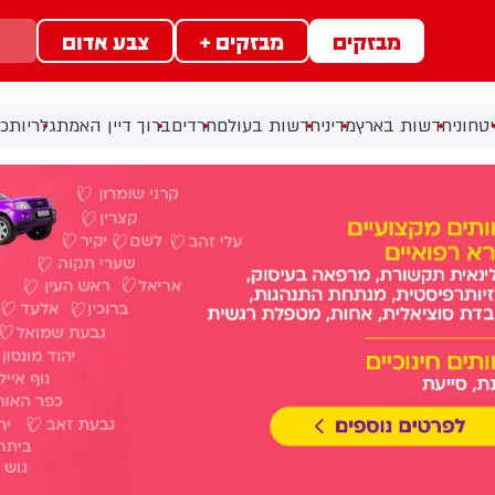
מבזקים
מבזקים +
צבע אדום
טחוני
חדשות בארץ
מדיני
חדשות בעולם
חרדים
ברוך דיין האמת
גלריות
כל