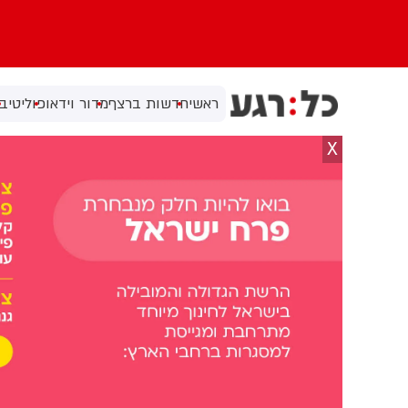
ראשי
חדשות ברצף
מדור וידאו
פוליטי
בי
X