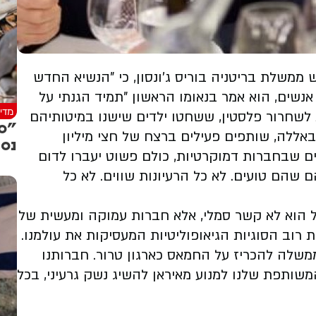
ממשלת בריטניה בוריס ג'ונסון, כי "הנשיא החדש
נשים, הוא אמר בנאומו הראשון "תמיד הגנתי על
מדינ
 לשחרור פלסטין, ששחטו ילדים שישנו במיטותיהם
"סו
זבאללה, שותפים פעילים ברצח של חצי מיליון
נסי
ים שבחברות דמוקרטיות, כולם פשוט יעברו לדום
ם שהם טועים. לא כל הרעיונות שווים. לא כל
ל הוא לא קשר סמלי, אלא חברות עמוקה ומעשית של
ת רוב הסוגיות הגיאופוליטיות המעסיקות את עולמנו.
שלה להכריז על החמאס כארגון טרור. חברותנו
משותפת שלנו למנוע מאיראן להשיג נשק גרעיני, בכל