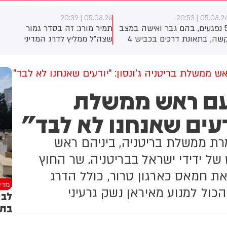
05.08.26 | 20:39
05.08.26 | 20:5
5 נפגעים, בהם גבר ואישה במצב
תמיר מורג: זה בסדר גמור
קשה, בתאונת דרכים בכביש 4
שצה"ל ממליץ לדרג המדיני
ל צומת הרוא"ה. צוותי מד"א
לתקוף בלבנון בעוצמה גדולה
עניקו להם טיפול רפואי ופינו
יותר. לעומת זאת, העובדה
ותם לבית החולים הלל יפה.
שבצבא דאגו לתדרך שהדרג
ש ממשלת בריטניה ג'ונסון: "יודעים שאנחנו לא לבד"
הגבר כבן 40 והאישה כבת 36
המדיני דחה זאת, מעוררת חשד
 עם ראש ממשלת
ונו עם חבלה רב-מערכתית,
שמא בצה"ל מבינים היטב שלא
וגבר כבן 30 פונה במצב בינוני
נכון כרגע לנהוג כך, ויזמו את
ודעים שאנחנו לא לבד"
ם חבלת ראש. שני פצועים
ההמלצה בידיעה שהיא תיבלם -
וספים - במצב קל
ותאפשר סיבוב יח"צ על גבם של
ראש הממשלה ושר הביטחון
מרת ממשלת בריטניה, ביניהם ראש
 ידידי ישראל בבריטניה. שר החוץ
ת חמאס כארגון טרור, כולל הדרג
מדינ
כול למנוע מאיראן נשק גרעיני
לבנ
בתמ