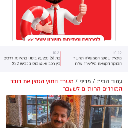
10:31
10:49
ק
מיכאל שמש: הממשלה תאשר
בת 28 נפצעה בינוני בתאונת דרכים
ל
הבוקר הקצאת מיליארד ש"ח
בין רכב ואוטובוס בכביש 232
למשרד הביטחון בשנת 2026
סמוך למפלסים. צוות מד"א פינה
לצורך רכש ביטחוני מסווג ודחוף.
אותה לביה"ח ברזילי שבאשקלון
עם חבלות בגפיים ובגב
עמוד הבית
מדיני
משרד החוץ הזמין את דובר
המורדים החות'ים לשעבר