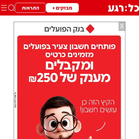
מבזקים +
התראות
X