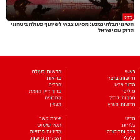
מדיני
השינוי הבלתי נמנע: מסיוע צבאי לשיתוף פעולה ביטחוני
הדוק עם ישראל
ראשי
חדשות בעולם
חדשות ברצף
בריאות
מדור וידאו
חרדים
פוליטי
ברוך דיין האמת
חרבות ברזל
מתכונים
חדשות בארץ
מעניין
מדיני
יצירת קשר
גלריות
תנאי שימוש
רכב ותחבורה
מדיניות פרטיות
כלכלי
הצהרת נגישות