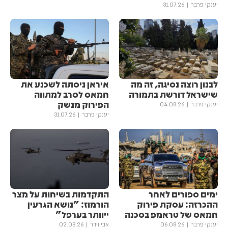
יענקי פרבר
31.07.26
לבנון רוצה נסיגה, זה מה
איראן ניסתה לשכנע את
שישראל דורשת בתמורה
חמאס לסרב למתווה
הפירוק מנשק
יענקי פרבר
04.08.26
יענקי פרבר
31.07.26
ימים ספורים לאחר
התקדמות בשיחות על מצר
ההכרזה: עסקת פירוק
הורמוז: "נושא הגרעין
חמאס של טראמפ בסכנה
ייוותר בערפל"
יענקי פרבר
06.08.26
אבי וידר
02.08.26