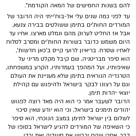
להם בשנות החמישים של המאה הקודמת".
עד לפני כמה שנים עלי אל-בוח'ייתי היה הדובר של
המורדים החות'ים בתימן ששולטים בבירה צנעא,
אבל אז החליט לערוק מהם ונמלט מארצו. אחיו עד
היום משמש כדובר בשורות החות'ים ומסרב לסלוח
לאחיו שסרח. בריאיון לרועי קייס ב'כאן חדשות',
הוא סיפר מבריטניה, שם קיבל מקלט מדיני על
שאיפותיו, ועל המהפך בעמדותיו, הקרע במשפחתו,
הטרגדיה הנוראית בתימן שלא מעניינת את העולם
וגם על רצונו לבקר בישראל ולהיפגש עם קהילת
יוצאי יהדות תימן.
הדובר לשעבר אמר כי הוא היה מאד רוצה לפגוש
יהודים תימנים בישראל, וכי הוא יודע שאין סיכוי
לשלום בין ישראל לתימן במצב הנוכחי, הוא סיפר
כי השאיפה של המורדים להגיע לישראל בסופו של
דבר, אחרי שהם יכבשו את סעודיה ואת ירדן.