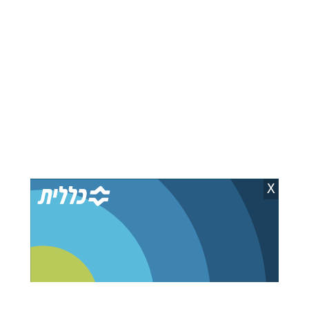
כתבות מומלצות בשבילך
איראן תקפה מכלית, נשיא
נתניהו שוחח עם מודי:
איראן איים להתפטר -
השותפות בין ישראל להודו
רמטכ"ל ארה"ב רוצה לסיים
מתחזקת
את המלחמה
חני לוין
06.08.26
ישראל לפקוביץ
08.08.26
X
המרוץ למזכ"לות האו"ם:
שבעה מועמדים מתמודדים