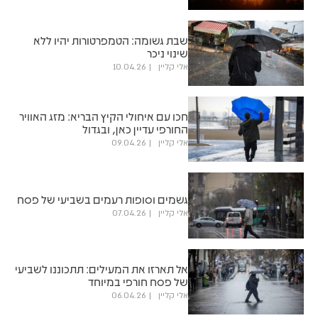
שבת גשומה: הטמפרטורות יהיו ללא
שינוי ניכר
אלי קליין
10.04.26
חכו עם איחולי הקיץ הבריא: מזג האוויר
החורפי עדיין כאן, ובגדול
אלי קליין
09.04.26
גשמים וסופות רעמים בשביעי של פסח
אלי קליין
07.04.26
אל תארזו את המעילים: תתכוננו לשביעי
של פסח חורפי במיוחד
אלי קליין
06.04.26