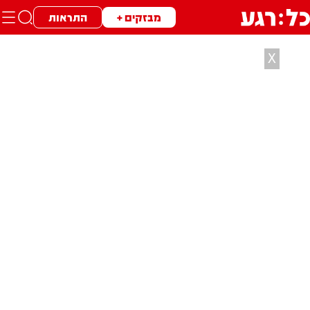
מבזקים +
התראות
X