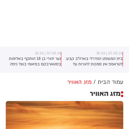
07.08.26 | 18:26
07.08.26 | 18:36
בית המשפט הפדרלי בארה"ב קבע:
נער יהודי בן 18 הותקף באלימות
לטראמפ אין סמכות להורות על
בסטארבקס במיאמי בשל כיפה
בניית אולם הנשפים בבית הלבן
שלבש. צ'יבון חואניטה פאלמר (43)
ללא אישור קונגרס, בית המשפט
התנפלה עליו ללא התגרות, היכתה
צפוי לדרוש את עצירת העבודות.
אותו בטלפון סלולרי וניסתה לפגוע
עמוד הבית
מזג האוויר
לממשל תינתן אפשרות לערער על
בו עם כיסא ברזל תוך צעקות
מזג האוויר
ההחלטה
שטנה. עוברי אורח חילצו את הנער
שמצא מקלט בשירותים, ופאלמר
נעצרה על ידי המשטרה המקומית.