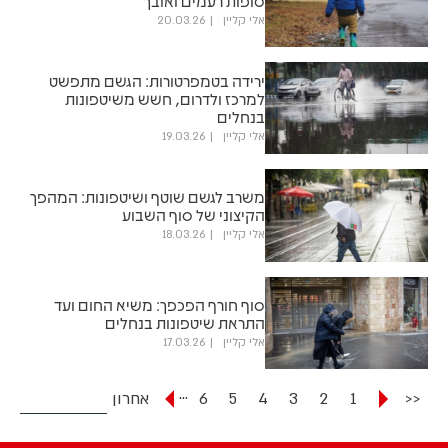
סופות רעמים ואובך
אלי קליין
20.03.26
ירידה בטמפרטורות: הגשם מתפשט
למרכז ולדרום, חשש משיטפונות
בנחלים
אלי קליין
19.03.26
משרב לגשם שוטף ושיטפונות: המהפך
הקיצוני של סוף השבוע
אלי קליין
18.03.26
סוף חורף הפכפך: משיא החום ועד
התראת שיטפונות בנחלים
אלי קליין
17.03.26
...
<<
1
2
3
4
5
6
אחרון