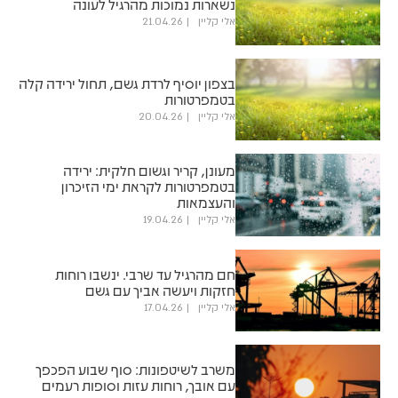
נשארות נמוכות מהרגיל לעונה
אלי קליין
21.04.26
בצפון יוסיף לרדת גשם, תחול ירידה קלה
בטמפרטורות
אלי קליין
20.04.26
מעונן, קריר וגשום חלקית: ירידה
בטמפרטורות לקראת ימי הזיכרון
והעצמאות
אלי קליין
19.04.26
חם מהרגיל עד שרבי. ינשבו רוחות
חזקות ויעשה אביך עם גשם
אלי קליין
17.04.26
משרב לשיטפונות: סוף שבוע הפכפך
עם אובך, רוחות עזות וסופות רעמים