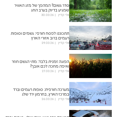
סדר גשום? המהפך של מזג האוויר
שמגיע בדיוק בערב החג
אלי קליין
30.03.26
תתכוננו לפסח חורפי: גשמים וסופות
רעמים ברוב אזורי הארץ
אלי קליין
29.03.26
הפוגה זמנית בלבד: מתי הגשם חוזר
ואיפה מחכה לכם אובך?
אלי קליין
27.03.26
מערכה חורפית: סופות רעמים וברד
במרכז הארץ, בחרמון ירד שלג
אלי קליין
26.03.26