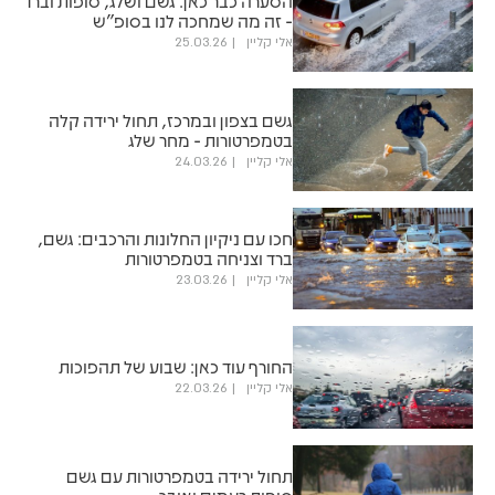
הסערה כבר כאן: גשם ושלג, סופות וברד
- זה מה שמחכה לנו בסופ"ש
אלי קליין
25.03.26
גשם בצפון ובמרכז, תחול ירידה קלה
בטמפרטורות - מחר שלג
אלי קליין
24.03.26
חכו עם ניקיון החלונות והרכבים: גשם,
ברד וצניחה בטמפרטורות
אלי קליין
23.03.26
החורף עוד כאן: שבוע של תהפוכות
אלי קליין
22.03.26
תחול ירידה בטמפרטורות עם גשם