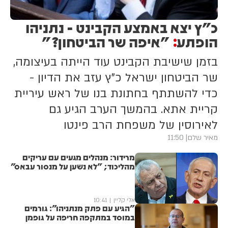
כ"ץ יצא באמצע הקבינט - נתניהו
הופתע
"איפה שר הביטחון?"
:
בזמן שישיבת הקבינט עוד הייתה בעיצומה,
שר הביטחון ישראל כ"ץ עזב את הדיון -
כדי להשתתף בחתונת בנו של ראש עיריית
קריית אתא. בהמשך הערב הגיע גם
לאירוסין של משפחת הרב פינטו
מאיר שלם
11:50
מרידור: מנהלים מגעים עם עריקים
מהליכוד; "לא נשען על מנסור עבאס"
אלי קליין
10:41
"הגיע עם פתק מנתניהו": גורמים
במוסד במתקפה חריפה על גופמן