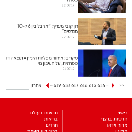
22.07.19
רון קובי מעריך: "אקבל בין 6 ל-10
מנדטים"
22.07.19
סקרים: איחוד מפלגות הימין = תוצאה דו
ספרתית, על חשבון מי
21.07.19
...
...
<<
614
615
616
617
618
619
אחרון
ראשי
חדשות בעולם
חדשות ברצף
בריאות
מדור וידאו
חרדים
פוליטי
ברוך דיין האמת