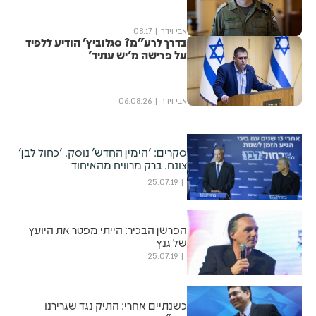
אבי וידר
08:17
בדרך לרע"מ? סגלוביץ' הודיע ללפיד
על פרישה מ'יש עתיד'
אבי וידר
06.08.26
סקרים: 'הימין החדש' נוסק. 'כחול לבן'
צונח. ברק מרוויח מהאיחוד
25.07.19
הפרשן הבכיר: הייתי מפטר את היועץ
של גנץ
25.07.19
כשנתיים אחרי: התיק נגד שגרירנו