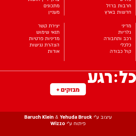
חרבות ברזל
מתכונים
חדשות בארץ
מעניין
מדיני
יצירת קשר
גלריות
תנאי שימוש
רכב ותחבורה
מדיניות פרטיות
כלכלי
הצהרת נגישות
קול כבודה
אודות
מבזקים +
עיצוב ע”י
Yehuda Bruck
&
Baruch Klein
פיתוח ע”י
Wizzo