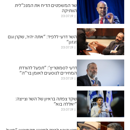
שר המשפטים הדיח את המנכ"לית
הוותיקה
23.07.19
השר דרעי ללפיד: "אתה יהיר, שקרן וגם
זגזגן"
23.07.19
דרעי לסמוטריץ': "תפעל להורדת
המחירים לנוסעים לאומן בר"ה"
23.07.19
שקד צפתה בראיון של השר וצייצה:
"יאללה בוא"
23.07.19
פרץ קורא לברק לפרוש מהמירוץ: "פועל