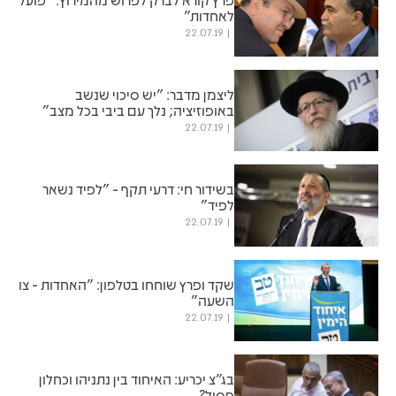
לאחדות"
22.07.19
ליצמן מדבר: "יש סיכוי שנשב
באופוזיציה; נלך עם ביבי בכל מצב"
22.07.19
בשידור חי: דרעי תקף - "לפיד נשאר
לפיד"
22.07.19
שקד ופרץ שוחחו בטלפון: "האחדות - צו
השעה"
22.07.19
בג"צ יכריע: האיחוד בין נתניהו וכחלון
פסול?