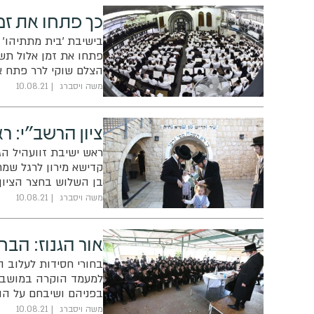
כך פתחו את זמ
בישיבת 'בית מתתיהו' 
פתחו את זמן אלול תש
הצלם שוקי לרר פתח את
מראש הישיבה
משה ויסברג
10.08.21
ציון הרשב"י: 
ראש ישיבת זוועהיל הגה
קדישא מירון לרגל שמח
בן השלוש בחצר הציון ו
שמעון. הצלם דוד כהן 
משה ויסברג
10.08.21
אור הגנוז: הב
בחורי חסידות לעלוב ה
למעמד הוקרה במושב א
בפניהם ושיבחם על ההי
משה ויסברג
10.08.21