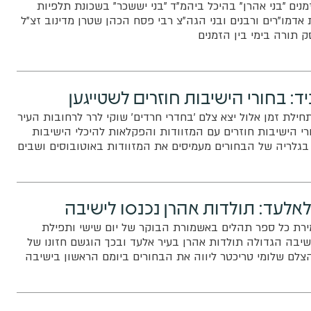
מנים "בני אהרן" בהיכל ביהמ"ד "בני יששכר" בשכונת תלפיות
דמו"רים ורבנים ובני הגה"צ רבי פסח הכהן שטרן מדינוב זצ"ל
תורה בימי בין הזמנים
ד: בחורי הישיבות חוזרים לשטייגען
תחילת זמן אלול יצא צלם 'בחדרי חרדים' שוקי לרר לרחובות העיר
רי הישיבות חוזרים עם המזוודות והפקלאות להיכלי הישיבות
 בגלריה של הבחורים מעמיסים את המזוודות באוטובוסים ושבים
אורייתא!
לעד: תולדות אהרן נכנסו לישיבה
ירת כל ספר תהלים באשמורת הבוקר של יום שישי ותפילת
יבה הגדולה תולדות אהרן בעיר אלעד ובכך הוגשם חזונו של
צלם שלומי טריכטר ליווה את הבחורים ביומם הראשון בישיבה