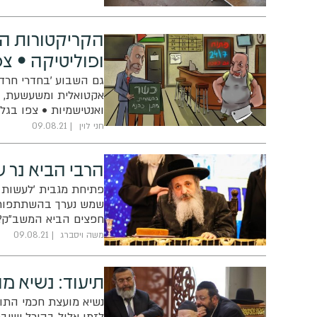
הקריקטורות האק
ופוליטיקה • צפ
גם השבוע 'בחדרי חרדי
אקטואלית ומשעשעת, המ
ואנטישמיות • צפו בגל
חני לוין
09.08.21
הרבי הביא נר 
פתיחת מגבית 'לעשות ר
שמש נערך בהשתתפות ה
חפצים הביא המשב"ק?.
משה ויסברג
09.08.21
תיעוד: נשיא מ
נשיא מועצת חכמי התו