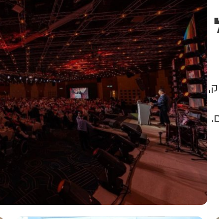
ביטחון (שפירא)
ק,
.