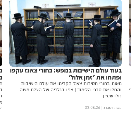
בעוד עולם הישיבות בנופש: בחורי צאנז עקפו
מ
ופתחו את 'זמן אלול'
ב
מאות בחורי חסידות צאנז הקדימו את עולם הישיבות
תל
והחלו את סדרי הלימוד | צפו בגלריה של הצלם משה
הש
גולדשטיין
הת
מה
ה
משה ויסברג
03.08.26
יע