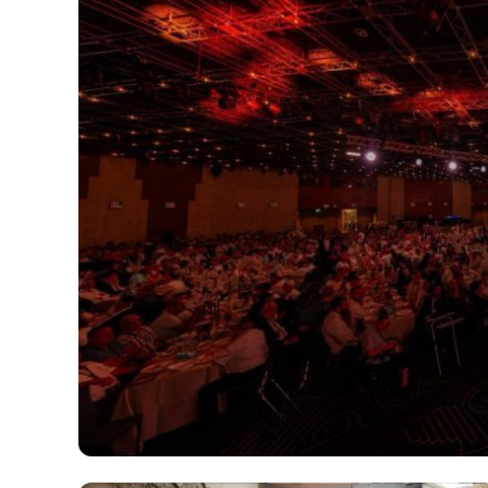
הסתיימו ברומא - לבנון רצתה
להרחיב את אזורי הנסיגה, ישראל
התנגדה: נרחיב את אזורי
הפיילוט רק בהתאם לביצוע
בשטח, עוד מוקדם לקבוע
הצלחה. בשיחות המו"מ
שהתקיימו השבוע נקבעו
הפרמטרים לפיילוט אבל עדיין לא
הוחלט מי הגוף שיבצע את
הפיקוח והאכיפה. כך לפי מקור
המעורה בפרטים. כרגע עוד לא
סוכם מועד לחידוש השיחות, אך
הערכות שזה יקרה בחודש הבא.