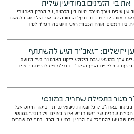
 את בין הזמנים במודיעין עילית
יעין עילית נערך מעמד סיום בין הזמנים, על החלק האמונתי
אמר משה צבי וינטרוב ובעל הרגש הזמר ארי היל ששרו למאות
ת בין הזמנים. אורח הכבוד: ראש הישיבה הגר"ד לנדו
ן ירושלים: הגאב"ד הגיע להשתתף
לים ערך במוצאי שבת הילולא לזקנו האדמו"ר בעל ה'נועם
. בסעודה שלישית הגיע הגאב"ד הגרי"ט וייס להשתתף. צפו
ר מגור בתפילת שחרית במונסי
ביקור בארה"ב לרגל שמחת נישואי נכדתו וביקור חיזוק אצל
תפילת שחרית של ראש חודש אלול באולם 'ויליחוביץ' במונסי,
ם שהגיעו להתפלל עם הרבי | בתיעוד: הרבי בתפילת שחרית
ציבור לפני תפילת מוסף | צפו