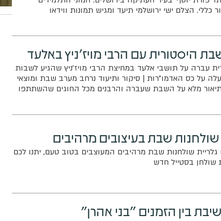
ו 'פורת יוסף' בעיר העתיקה בירושלים. המוני התלמידים
 כללי. הצלם ישי ירושלמי תיעד ומגיש תמונות ווידאו
בת היסטורית עם הרבי מויז'ניץ באלעד
ת עברה על תושבי אלעד במחיצת הרבי מויז'ניץ שהגיע לשבות
לה על כס האדמו"רות | סיקור ותיעוד נרחב מערב שבת ומוצאי
יאור מלא על השבת שעברה והרבנים מכל החוגים שהשתתפו
 שולחנות שבת בעיצובים מרהיבים
 גלריית שולחנות שבת מרהיבים המעוצבים בטוב טעם, יתנו לכם
שולחן בסטייל חדש
שיבת בין הזמנים "בני אהרן"