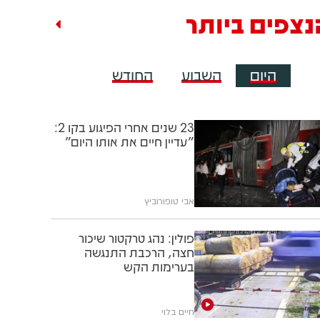
נצפים ביותר
היום
השבוע
החודש
23 שנים אחרי הפיגוע בקו 2:
"עדיין חיים את אותו היום"
אבי טופורוביץ
פולין: נהג טרקטור שיכור
חצה, הרכבת התנגשה
בערימות הקש
חיים בלוי