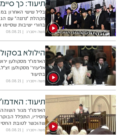
תיעוד: כך סיימו
בליל שישי האחרון במוד
מקהלת "נרננה" עם הגר
בחורי ישיבות שסיימו א
משה ויסברג
08.08.21
הילולא בסקולע
האדמו"ר מסקולען ירוש
אליעזר' מסקולען זצ"ל
בתיעוד
משה ויסברג
08.08.21
תיעוד: האדמו"
האדמו"ר מגור השוהה ב
חסידיו, התפלל הבוקר 
שהוכשר לטובת החסידי
וכן בחליצת התפילין ב
משה ויסברג
08.08.21