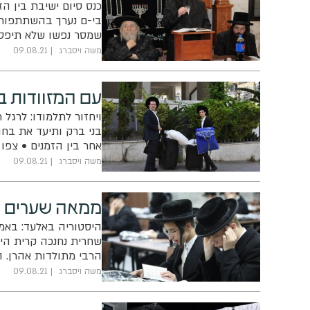
כנס סיום ישיבת בין הז
בי-ם נערך בהשתתפות א
שמסר נפשו שלא תיפסק 
משה ויסברג
09.08.21
עם המזוודות בי
ויחזור לתלמודו: לרגל 
בני ברק ותיעד את בחו
אחר בין הזמנים • צפו
לכור מחצבתם • חילם ל
משה ויסברג
09.08.21
ממאה שערים לא
היסטוריה באלעד: באמ
שחרית נחנכה קרית היש
הרבי מתולדות אהרן. ה
משה ויסברג
09.08.21