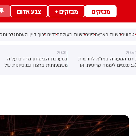
מבזקים
מבזקים +
צבע אדום
טחוני
חדשות בארץ
מדיני
חדשות בעולם
חרדים
ברוך דיין האמת
גלריות
כל
20:28
20:3
מערכת הביטחון מזהים עליה
דיווח בטלוויזיה הממלכתית
שמעותית ברצון ובניסיונות של
בסוריה: מספר בני אדם נהרגו
ורמי טרור להפעיל רחפני נפץ,
ונפצעו בפיצוץ שאירע באזור
ולל רחפנים עם סיב אופטי -
דמשק
תוך ערי ישראל - ולכוון אותם
מגוון יעדים ברחבי הארץ.
דיונים ביטחוניים שנערכו בימים
אחרונים, כולל דיון דחוף היום
הובלת שר הביטחון כ"ץ, עלה
י נכון לעכשיו - אין פתרון יעיל
ספיק שצפוי להיכנס לפעולה
בצעית בזמן הקרוב - מה
מעורר דאגה בקרב גורמי