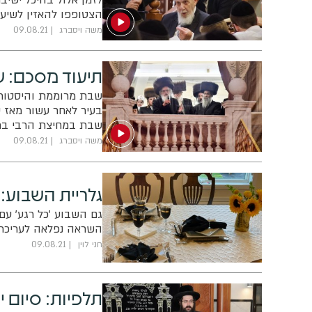
לזמן אלול בהיכל ישיבת
הצטופפו להאזין לשיעור
משה ויסברג
09.08.21
תיעוד מסכם: ש
שבת מרוממת והיסטורי
בעיר לאחר עשור מאז ע
שבת במחיצת הרבי בת
בטישים
משה ויסברג
09.08.21
גלריית השבוע:
גם השבוע 'כל רגע' עם
השראה נפלאה לעריכת 
חני לוין
09.08.21
תלפיות: סיום י