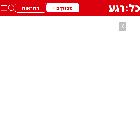
מבזקים +
התראות
X