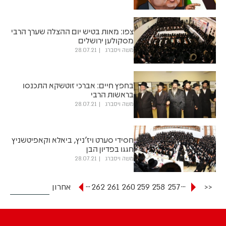
צפו: מאות בטיש יום ההצלה שערך הרבי
מסקולען ירושלים
משה ויסברג
28.07.21
בחפץ חיים: אברכי זוטשקא התכנסו
בראשות הרבי
משה ויסברג
28.07.21
חסידי סערט ויז'ניץ, ביאלא וקאפיטשניץ
חגגו בפדיון הבן
משה ויסברג
28.07.21
...
...
<<
257
258
259
260
261
262
אחרון