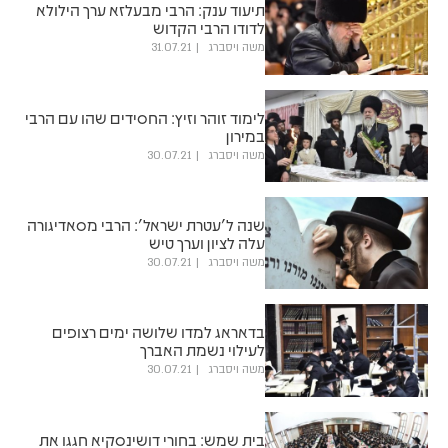
תיעוד ענק: הרבי מבעלזא ערך הילולא
לדודו הרבי הקדוש
משה ויסברג
31.07.21
לימוד זוהר וזיץ: החסידים שהו עם הרבי
במירון
משה ויסברג
30.07.21
שנה ל'עטרת ישראל': הרבי מסאדיגורה
עלה לציון וערך טיש
משה ויסברג
30.07.21
בדאראג למדו שלושה ימים רצופים
לעילוי נשמת האברך
משה ויסברג
30.07.21
בית שמש: בחורי דושינסקיא חגגו את