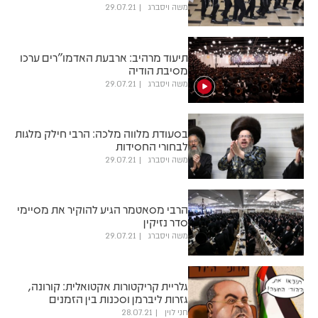
משה ויסברג
29.07.21
תיעוד מרהיב: ארבעת האדמו"רים ערכו
מסיבת הודיה
משה ויסברג
29.07.21
בסעודת מלווה מלכה: הרבי חילק מלגות
לבחורי החסידות
משה ויסברג
29.07.21
הרבי מסאטמר הגיע להוקיר את מסיימי
סדר נזיקין
משה ויסברג
29.07.21
גלריית קריקטורות אקטואלית: קורונה,
גזרות ליברמן וסכנות בין הזמנים
חני לוין
28.07.21