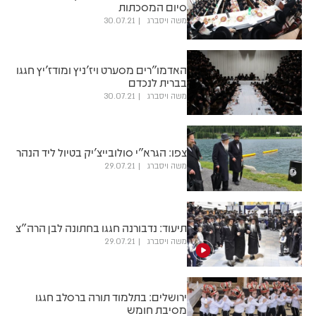
סיום המסכתות
משה ויסברג
30.07.21
האדמו"רים מסערט ויז'ניץ ומודז'יץ חגגו
בברית לנכדם
משה ויסברג
30.07.21
צפו: הגרא"י סולובייצ'יק בטיול ליד הנהר
משה ויסברג
29.07.21
תיעוד: נדבורנה חגגו בחתונה לבן הרה"צ
משה ויסברג
29.07.21
ירושלים: בתלמוד תורה ברסלב חגגו
מסיבת חומש