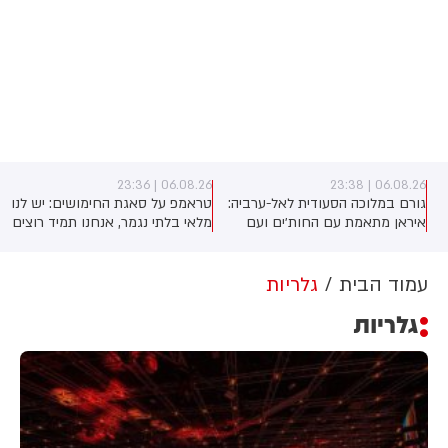
06.08.26 | 23:36
06.08.26 | 23:38
ן
גורם במלוכה הסעודית לאל-ערביה:
טראמפ על סאגת החימושים: יש לנו
איראן מתאמת עם החות׳ים ועם
מלאי בלתי נגמר, אנחנו תמיד רוצים
ת
המיליציות בעיראק מתקפה כנגד
עוד
הממלכה
עמוד הבית
גלריות
גלריות