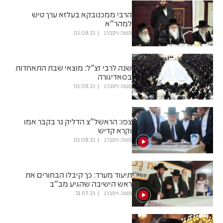
הרבי ממכנובקא בעלזא ערך טיש
למהר"א
משה ויסברג
01.08.21
שנה לרבי זצ"ל: מוצאי שבת התאחדות
בסאדיגורה
משה ויסברג
01.08.21
צפו: הראשל"צ הדליק נר בקבר אמו
וקרא קדיש
משה ויסברג
01.08.21
תיעוד מערד: כך קיבלו הבחורים את
ראש הישיבה שהגיע מב"ב
משה ויסברג
31.07.21