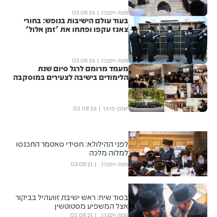
משה ויסברג
03.08.26
בעוד עולם הישיבות בנופש: בחורי
צאנז עקפו ופתחו את 'זמן אלול'
משה ויסברג
03.08.26
מעמד מרומם לרגל סיום שנת
הלימודים בישיבה לצעירים במוסקבה
יענקי פרבר
02.08.26
לפני ההילולא: חסידי סאטמר התכנסו
למלוה מלכה
משה ויסברג
03.08.21
בסוד שיח: ראש ישיבת זוועהיל בביקור
אצל המשפיע מסטוטשין
משה ויסברג
02.08.21