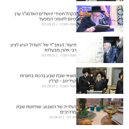
בקהל חסידי ירושלים האדמו"ר ערך
סיום לתומכי המפעל
משה ויסברג
02.08.21
תיעוד: הגאב"ד של 'העדה' הגיע לציון
רבי אהרן מבעלזא
משה ויסברג
02.08.21
מוצאי שבת שבע ברכות בחצרות
קוידינוב - קרלין
משה ויסברג
02.08.21
הגלריה של השבוע: שולחנות שבת
מרהיבים
חני לוין
01.08.21