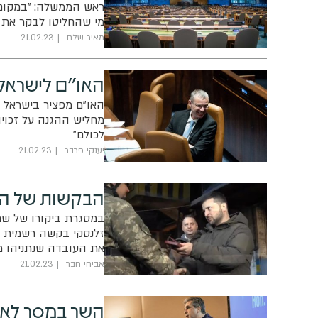
ראש הממשלה: "במקום ל
מי שהחליטו לבקר את י
שיכול ללמד את ישראל 
מאיר שלם
21.02.23
האו"ם לישראל
האו"ם מפציר בישראל 
מחליש ההגנה על זכויו
לכולם"
יענקי פרבר
21.02.23
הבקשות של האו
במסגרת ביקורו של שר 
זלנסקי בקשה רשמית לק
את העובדה שנתניהו 
אביחי חבר
21.02.23
השר במסר לאמ