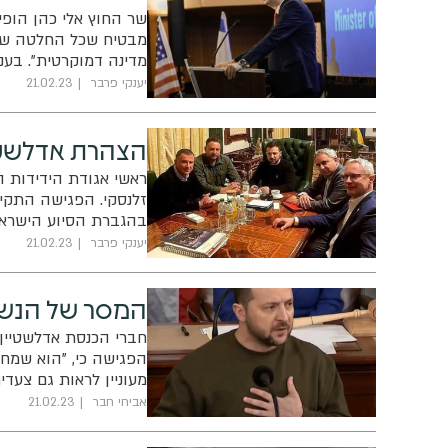
מבטיח שכל החלטה שת
מדינה דמוקרטית". בעני
תתמוך השבוע בהחלטה
יענקי פרבר
21.02.23
הצהרת אדלשטיי
ראשי אגודת הידידות ה
זלנסקי. הפגישה התקיי
בהגברת הסיוע הישראלי 
כמו כן בשיחה שמו דגש
יענקי פרבר
21.02.23
לאומית
המסר של הנשיא
חברי הכנסת אדלשטיין 
הפגישה כי, "הוא שמח 
מעוניין לראות גם צעד
המל"טים האיראנים של
אביחי חבר
21.02.23