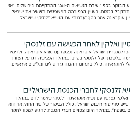
שר החוץ אלי כהן הופיע הבוקר בפני "ועידת הנשיאים ה-48" המתקיימת בירושלים: "אני
תקבל בכנסת. בעניין הרפורמה המשפטית תשאיר את ישראל
ין אוקראינה אמר כהן: "עדכנתי את הנשיא זלנסקי שישראל
 באו"ם"
ן ואלקין לאחר הפגישה עם זלנסקי
פרלמנטרית ישראל-אוקראינה נפגשו עם נשיא אוקראינה, ולדימיר
מה בלשכתו של זלנסקי בקייב. במהלך הפגישה דנו על הצורך
לאוקראינה, כולל בתחום ההגנה נגד טילים ומל"טים איראניים.
 על שיתוף פעולה ישראלי-אוקראיני נגד איראן בזירה הבין
 זלנסקי לחברי הכנסת הישראליים
ואלקין נפגשו עם נשיא אוקראינה זלנסקי שאמר להם במהלך
שיש סוף סוף חיבוק ישראלי, כולל הביקור של שר החוץ, אך הוא
ים בשטח". במהלך היום צפויים חברי הכנסת להגיע למכון לחקר
 משרד ההגנה האוקראיני