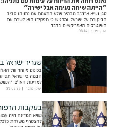
ואנס דוחה את הדיווח על עימות עם נתניהו:
"הייתה שיחה נעימה אבל ישירה"
סגן נשיא ארה"ב מבהיר שלא התעמת עם נתניהו סביב
הביקורת על ישראל, ומדגיש כי תפקידו הוא לשרת את
האינטרסים האמריקאיים בלבד
יענקי פרבר
08:14
שגריר ישראל ב
בכינוס מיוחד של האו"
הבמה כי ישראל תסייע 
למדינות האו״ם: "הנשק
חורבן, מה יקרה כשאיר
יענקי פרבר
23.02.23
בעקבות הרפורמ
נשיא המדינה היה אמור