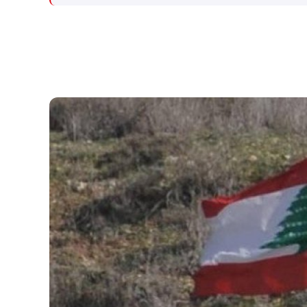
על הצתת בתים ותקיפת
הרבניים תוביל לכך שהשירות
פלסטינים במרחב, על ידי אזרחים
לאזרחים בבתי הדין הרבניים
ישראלים. כתוצאה מכך, נפצעו
יפסק כבר ביום ראשון הקרוב.
מספר פלסטינים, ביניהם ילדה
מדובר בהעברה תקציבית על סך
ואישה. כמו כן נשרפו מספר
18 מיליון ש"ח שנועדה עבור
מבנים. בהגעתם, הכוחות סרקו
תשלום לספקים ובהם חברת
במרחב, זיהו מבנים שרופים,
המחשוב המעניקה את השירות
כתובות גרפיטי ורכוש הרוס.
להנהלת בתי הדין הרבניים.
החשודים נמלטו טרם הגעתם.
במהלך הלילה שוטרי מחוז ש״י
נכנסו למרחב באבטחת כוחות
צה״ל לאיסוף עדויות, ממצאים
וראיות לטובת החקירה. צה״ל
מגנה בתוקף אירועים מסוג זה,
לרבות פגיעה בתושבים בניהם
נשים וילדים. צה״ל מצפה מגורמי
אכיפת החוק למצות את הדין עם
החשודים.