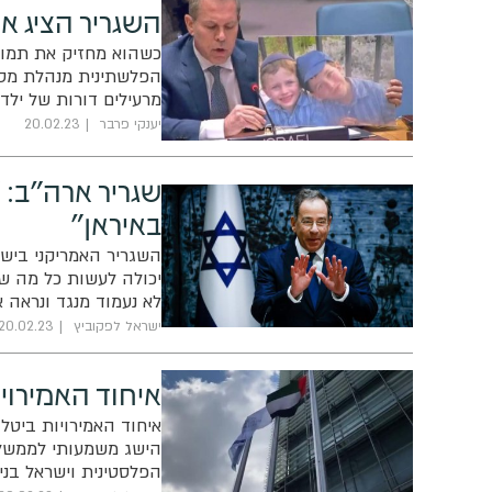
השגריר הציג א
כשהוא מחזיק את תמונ
הפלשתינית מנהלת מסע
מרעילים דורות של ילד
אינסופית"
יענקי פרבר
20.02.23
שגריר ארה"ב: 
באיראן"
השגריר האמריקני בישר
יכולה לעשות כל מה שהי
לא נעמוד מנגד ונראה א
ישראל לפקוביץ
20.02.23
איחוד האמירוי
איחוד האמירויות ביטל
הישג משמעותי לממשל 
הפלסטינית וישראל בני