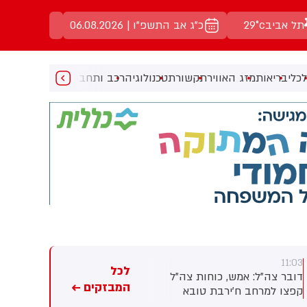
באר שבע
30°c
כ"ג אב התשפ"ו | 06.08.2026
כלי
בריאות
מזג האוויר
תקשורת
טכנולוגיה
רכב ותחבורה
מעניין
מוזיקה
מ
10:01
11:03
לכל
דובר צה"ל: אמש, כוחות צה"ל
יואלי ברים: בכיר במערך שירותי
המבזקים ←
קפצו למרחב ח׳ירבת טובא
הדת מתריע: פסיקת בגצ
שבחטיבת יהודה בעקבות דיווח
שמקפיאה את תקציבי בתי הדין