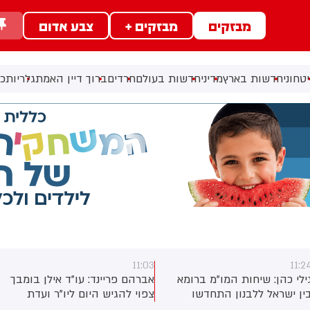
מבזקים
מבזקים +
צבע אדום
טחוני
חדשות בארץ
מדיני
חדשות בעולם
חרדים
ברוך דיין האמת
גלריות
כל
11:03
11:2
ילי כהן: שיחות המו"מ ברומא
אברהם פריינד: עו"ד אילן בומבך
ין ישראל ללבנון התחדשו
צפוי להגיש היום ליו"ר ועדת
בוקר
הבחירות, השופט נעם סולברג,