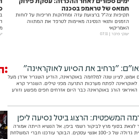
ימים ספורים לאחר ההכרזה: עסקת פירוק
ה
חמאס של טראמפ בסכנה
פ
תקיפות צה"ל ברצועת עזה ומחלוקות חריפות על לוחות
בע
הזמנים ותנאי הנסיגה מאיימות לטרפד את המתווה
הצ
האמריקאי
מ
יענקי פרבר
07:11
יע
ה
או"ם: "נרחיב את הסיוע לאוקראינה"
ם אמש, לציון שנה למלחמה באוקראינה, הודיע השגריר ארדן מעל
לאוקראינה לפתח מערכות התרעה מפני טילים. השגריר קרא
 האיראני הורג באוקראינה כבר היום אזרחים חפים מפשע וזורע
אן תהפוך למדינת סף גרעינית?"
ה המשפטית: הרצוג ביטל נסיעה ליפן
 לצאת בסוף מרץ לביקור רשמי ביפן. אל הנשיא הייתה אמורה
להצטרף משלחת כלכלית גדולה של כ-100 אנשי עסקים. הבוקר עודכנו חברי המשלחת