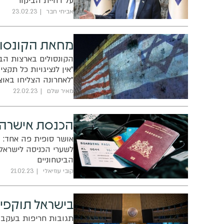
על דחיית הביקור
אביחי חבר
23.02.23
מחאת הקונסולי
הקונסולים בארצות הבר
"אין לנציגויות כל תקצ
"לאחרונה הצליחו באוצר לה
מאיר שלם
22.02.23
הכנסת אישרה ע
אושר סופית פה אחד: 
לשערי הכניסה לישראל
הביטחוניים
קובי עוזיאלי
21.02.23
בישראל תוקפים
תגובות חריפות בעקב