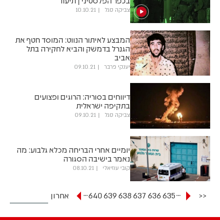
בכפר הפלסטיני | תיעוד
צביקה סגל
10.10.21
המבצע לאיתור הנווט: המוסד חטף את
הגנרל בדמשק והביא לחקירה בתל
אביב
יענקי פרבר
09.10.21
דיווחים בסוריה: הרוגים ופצועים
בתקיפה ישראלית
צביקה סגל
09.10.21
יומיים אחרי הבריחה מכלא גלבוע: מה
נאמר בישיבה הסגורה
קובי עוזיאלי
08.10.21
...
...
<<
635
636
637
638
639
640
אחרון