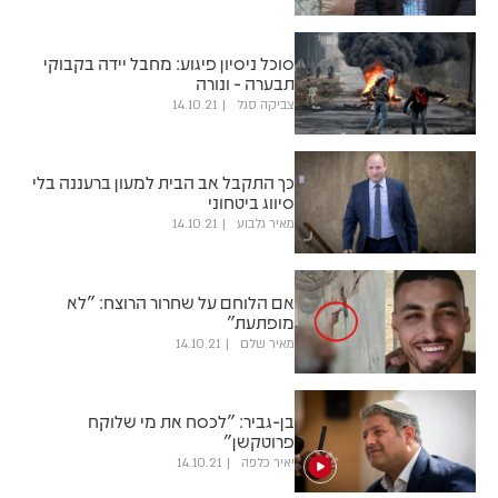
סוכל ניסיון פיגוע: מחבל יידה בקבוקי
תבערה - ונורה
צביקה סגל
14.10.21
כך התקבל אב הבית למעון ברעננה בלי
סיווג ביטחוני
מאיר גלבוע
14.10.21
אם הלוחם על שחרור הרוצח: "לא
מופתעת"
מאיר שלם
14.10.21
בן-גביר: "לכסח את מי שלוקח
פרוטקשן"
יאיר כלפה
14.10.21