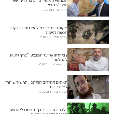
הממשלה אישרה: רונן בר הוא ראש
השב"כ הבא
ארי קלמן
11.10.21
מקומם: נפצע במילואים וסורב לקבל
הסעה לטיפול
צביקה סגל
11.10.21
צבי יחזקאלי על המבצע: "צריך להגיע
להחלטה"
קובי עוזיאלי
10.10.21
האחים החרדים הותקפו, החשוד שוחרר
למעצר בית
אבי גדלוביץ'
10.10.21
כלבנים ובלשים: כך נתפסו כלי הנשק