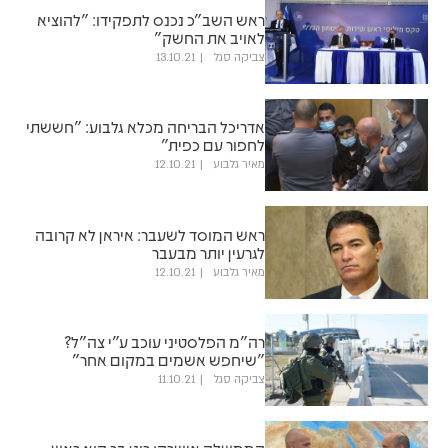
ראש השב"כ נכנס לתפקידו: "להוציא
לאויב את החשק"
צביקה סגל
13.10.21
אדריכל הבריחה מכלא גלבוע: "חששתי
לחפור עם כפית"
מאיר גלבוע
12.10.21
ראש המוסד לשעבר: איראן לא קרובה
לגרעין יותר מבעבר
מאיר גלבוע
12.10.21
רה"מ הפלסטיני עוכב ע"י צה"ל?
"שיחפש אשמים במקום אחר"
צביקה סגל
11.10.21