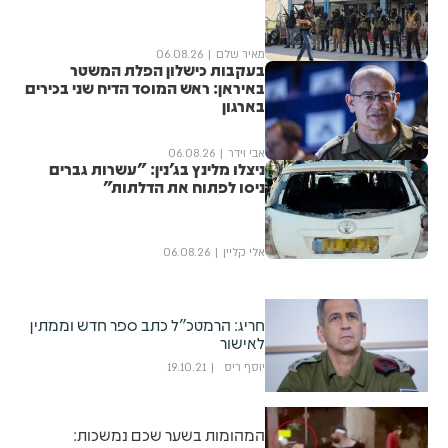
מאיר שלם
06.08.26
בעקבות כישלון הפלת המשטר
באיראן: ראש המוסד הדיח שני בכירים
בארגון
אבי וידר
06.08.26
ניצלו מלינץ בג'נין: "עשרות גברים
ניסו לפתוח את הדלתות"
אלי קליין
06.08.26
חריג: הרמטכ"ל כתב ספר חדש וממתין
לאישור
יוסף ריס
19.10.21
המהומות בשער שכם נמשכות: