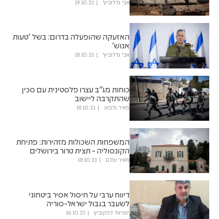
אבי גדלוביץ'
19.10.21
האזעקה שהופעלה בדרום: בשל 'טעות
אנוש'
אבי גדלוביץ'
18.10.21
כוחות מג"ב עצרו פלסטינית עם סכין
שהתקרבה ליישוב
מאיר גלבוע
18.10.21
המשפחות השכולות מזהירות: פתיחת
הקונסוליה - תצית טרור בירושלים
מאיר שלם
18.10.21
דיווח ערבי על חיסול אסיר ביטחוני
לשעבר בגבול ישראל-סוריה
ישראל לפקוביץ
16.10.21