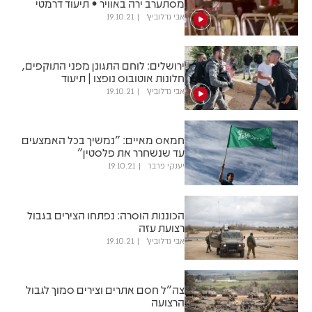
מסתערב ירה באוויר • תיעוד דרמטי
אבי גדלוביץ'
19.10.21
ירושלים: לוחם התגונן מפני התוקפים,
חלונות אוטובוס נופצו | תיעוד
אבי גדלוביץ'
19.10.21
חמאס מאיים: "נמשיך בכל האמצעים
עד שנשחרר את פלסטין"
יענקי פרבר
19.10.21
הכוננות הוסרה: נפתחו הצירים בגבול
רצועת עזה
אבי גדלוביץ'
19.10.21
צה"ל חסם אתרים וצירים סמוך לגבול
הרצועה