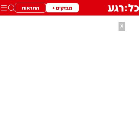
מבזקים +
התראות
X