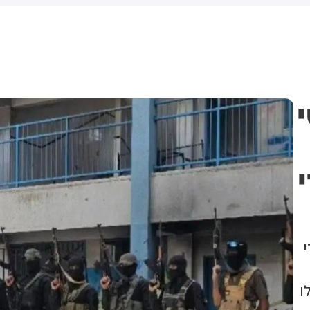
חשוב למזה"ת ולעולם
ו