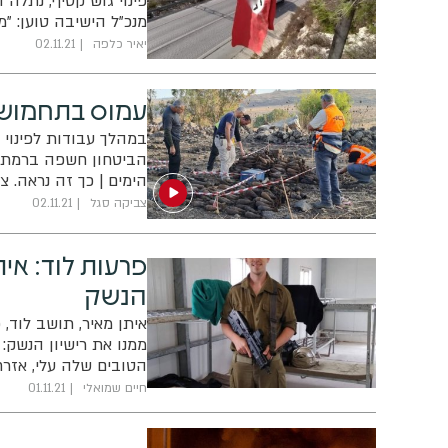
פינוי גוש קטיף, נתלה 
מנכ"ל הישיבה טוען: "
יאיר כלפה
02.11.21
עמוס בתחמושת:
במהלך עבודות לפינוי 
הביטחון חשפה ברמת 
הימים | כך זה נראה. צ
צביקה סגל
02.11.21
פרעות לוד: אית
הנשק
איתן מאיר, תושב לוד
ממנו את רישיון הנשק
הטובים שלה עלי, אזרח
מאות מטרים ממני"
חיים שמואלי
01.11.21