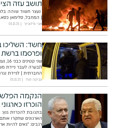
תושב עזה הצית
נעצר חשוד שוהה בלתי 
| המחבל, סלימאן כסאב בן 29, הצית סוכות ואוט
אבי גדלוביץ'
01.11.21
חשד: השליכו ב
ופרסמו ברשת
שני ק
תבערה לעבר ניידת מש
החברתית | לניידת נגרם
צביקה סגל
01.11.21
הוכרזו כארגוני 
בתגובת להכרזת גנץ: ה
הארגונים שחקרו אותם.
רגבים: "גאים להיות ארג