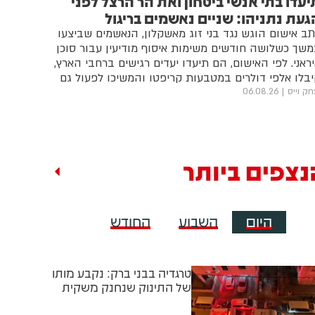
יעדו בתי אנשי ביטחון ואת הר הרצל לפני
געת נתניהו: שניים נאשמים בריגול
ב אישום הוגש נגד בני זוג מאשקלון, הנאשמים שביצעו
שך כשלושה חודשים משימות איסוף מודיעין עבור סוכן
ראני. לפי האישום, הם תיעדו יעדים רגישים ברחבי הארץ,
בלו אלפי דולרים במטבעות קריפטו והמשיכו לפעול גם
חר שהבינו עבור מי הם עובדים
חק וייס
06.08.26
נצפים ביותר
היום
השבוע
החודש
טרגדיה בבני ברק: נקבע מותו
של התינוק שנחנק משקית