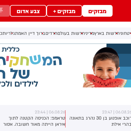
מבזקים
מבזקים +
צבע אדום
טחוני
חדשות בארץ
מדיני
חדשות בעולם
חרדים
ברוך דיין האמת
גלריות
כל
06.08.26 | 23:44
06.08.26 | 23:4
רוכב אופנוע בן 30 נהרג בתאונה
טראמפ: הכניסה הקטנה לתוך
הרי אילת
איראן הייתה מאוד חשובה. אסור
שיהיה להם נשק גרעיני. זה