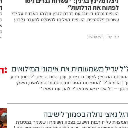
ניצלו מלינץ בג'נין: "עשרות גברים ניסו
ת
לפתוח את הדלתות"
ה
השניים נכנסו בשוגג עם רכבם לג'נין ונרגמו באבנים על ידי
כת
עשרות פלסטינים. השניים הצליחו להימלט למעבר גלבוע
במ
אי
קי
לא
אלי קליין
06.08.26
יצ
ה
ל יגדיל משמעותית את אימוני המילואים
וכנות המבצע למערכה בצפון, ערך היום הרמטכ"ל בוחן פתע
' | הרמטכ"ל: "החטיבות הסדירות, חטיבות המילואים, מאמץ
הסוף – כל אלו יביאו את צה"ל להכרעת האויב"
דגל נאצי נתלה בסמוך לישיבה
הנמצאת על חורבות הישוב בצפון השומרון שנעקר במסגרת