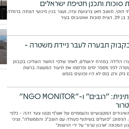
 סוכות ותכנן חטיפת ישראלים
חוקי, תושב חאן ברצועת עזה, נעצר בגין פיגועי הצתה ברמלה
ובוס בעיר
קבוק תבערה לעבר ניידת משטרה -
טינים כבני 16, נעצרו הלילה במזרח ירושלים, לאחר שלפי החשד השליכו בקבוק
טרה לפני מספר ימים ופרסמו את תיעוד המעשה ברשת
 נזק ורק בנס לא היו נפגעים בנפש
הנקמה הפלשתינית: "רגבים" ו-"NGO MONITOR"
טרור
איגודים המקצועיים והעממיים של אש"ף נקטו צעד זהה - כלפי
 הנימוק: "פועלים בשיתוף פעולה עם השב"כ והממשלה". נציגי
ון המכונה 'ארגון טרור' על ידי הרשות"