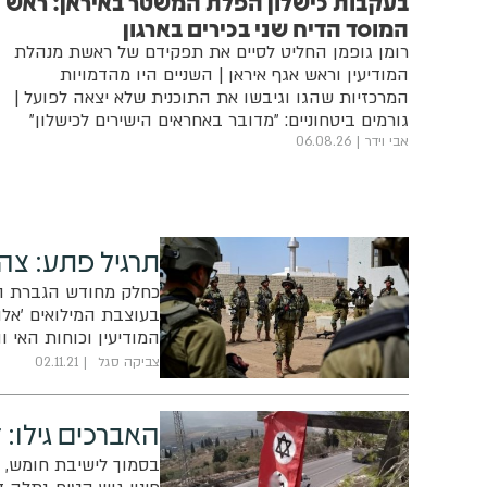
בעקבות כישלון הפלת המשטר באיראן: ראש
המוסד הדיח שני בכירים בארגון
רומן גופמן החליט לסיים את תפקידם של ראשת מנהלת
המודיעין וראש אגף איראן | השניים היו מהדמויות
המרכזיות שהגו וגיבשו את התוכנית שלא יצאה לפועל |
גורמים ביטחוניים: "מדובר באחראים הישירים לכישלון"
אבי וידר
06.08.26
תרגיל פתע: צה"
כחלק מחודש הגברת המ
בעוצבת המילואים 'אלון
המודיעין וכוחות האי ו
צביקה סגל
02.11.21
האברכים גילו: 
בסמוך לישיבת חומש, 