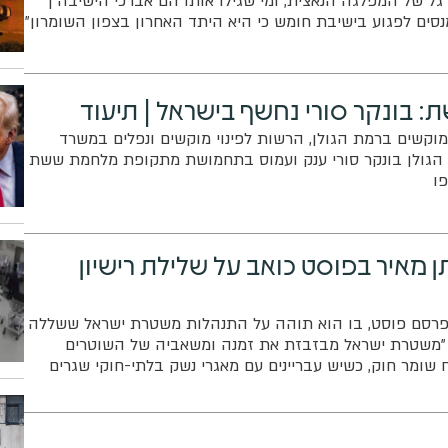
דגל של המפלגה הנאצית, ומי שגילו אותו הם אברכי הישיבה |
מנסים לפגוע בישיבת חומש כי היא היתד האחרון בצפון השומרון"
 בונקר סורי נחשף בישראל | תיעוד
מוקשים ברמת הגולן, הרשות לפינוי מוקשים ונפלים במשרד
הגולן בונקר סורי ענק ועמוס בתחמושת מתקופת מלחמת ששת
פו
ן מאיר בפוסט כואב על שלילת רישיון
, פרסם פוסט, בו הוא תוהה על התנהלות משטרת ישראל ששללה
: "משטרת ישראל מבזבזת את זמנה ומשאביה של השוטרים
 שומר חוק, כשיש עבריינים עם מאגרי נשק בלתי-חוקי שגרים