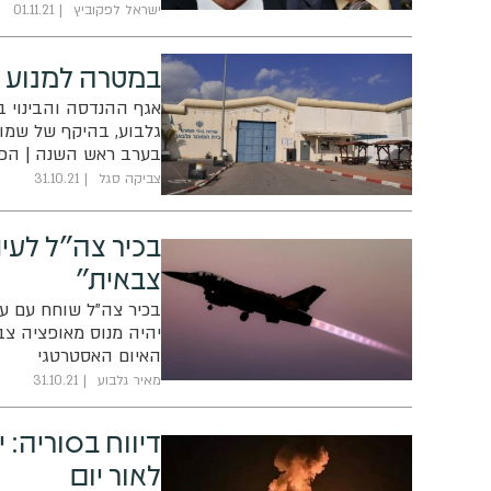
ישראל לפקוביץ
01.11.21
במטרה למנוע בר
אגף ההנדסה והבינוי ב
גלבוע, בהיקף של שמונ
בערב ראש השנה | הפרו
בריחה בעתיד
צביקה סגל
31.10.21
בכיר צה"ל לעית
צבאית"
בכיר צה"ל שוחח עם עית
יהיה מנוס מאופציה צב
האיום האסטרטגי
מאיר גלבוע
31.10.21
דיווח בסוריה
לאור יום