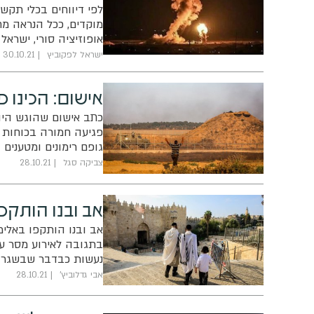
לפי דיווחים בכלי תקש
מוקדים, ככל הנראה מחס
אופוזיציה סורי, ישרא
איראניות ממערב לדמש
ישראל לפקוביץ
30.10.21
אישום: הכינו 
כתב אישום שהוגש היום
פגיעה חמורה בכוחות צ
גופם רימונים ומטענים
צביקה סגל
28.10.21
אב ובנו הותקפ
אב ובנו הותקפו באלימ
בתגובה לאירוע מסר עו"
נעשות כבדבר שבשגרה"
אבי גדלוביץ'
28.10.21