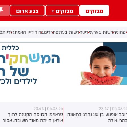
מבזקים
מבזקים +
צבע אדום
טחוני
חדשות בארץ
מדיני
חדשות בעולם
חרדים
ברוך דיין האמת
גלריות
כל
06.08.26 | 23:44
06.08.26 | 23:4
רוכב אופנוע בן 30 נהרג בתאונה
טראמפ: הכניסה הקטנה לתוך
הרי אילת
איראן הייתה מאוד חשובה. אסור
שיהיה להם נשק גרעיני. זה