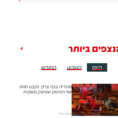
מתקפה כנגד הממלכה
נצפים ביותר
היום
השבוע
החודש
טרגדיה בבני ברק: נקבע מותו
של התינוק שנחנק משקית
יצחק וייס