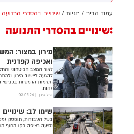
בדרום המדינה. על פי הדיווח, בין
הפצועים - ילד בן 4
עמוד הבית
תגיות
שינויים בהסדרי התנועה
שינויים בהסדרי התנועה
מירון במצור: המש
ואכיפה קפדנית
לאור המצב הביטחוני והחל
להגעה ליישוב מירון ולמתח
חסימות הרמטיות בכבישי 
זהות
אייל טירן
03.05.26
שימו לב: שינויים
בשל העבודות, תופסק זמני
נסיעה רציפה בקו החוף המח