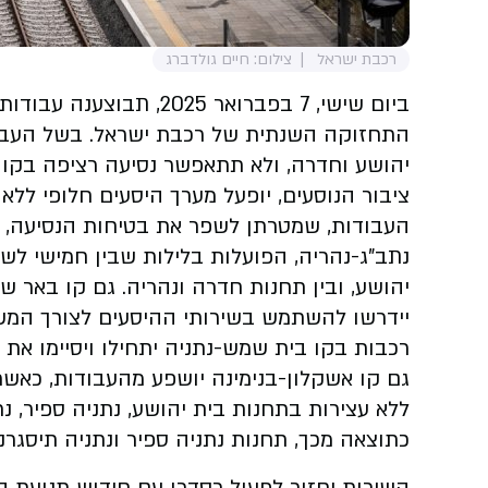
רכבת ישראל
צילום: חיים גולדברג
ביום שישי, 7 בפברואר 025
התחזוקה השנתית של רכבת ישראל. בשל העבוד
יהושע וחדרה, ולא תתאפשר נסיעה רציפה בקו 
ציבור הנוסעים, יופעל מערך היסעים חלופי ללא 
העבודות, שמטרתן לשפר את בטיחות הנסיעה, יש
נתב"ג-נהריה, הפועלות בלילות שבין חמישי לשי
יהושע, ובין תחנות חדרה ונהריה. גם קו באר ש
יידרשו להשתמש בשירותי ההיסעים לצורך המש
רכבות בקו בית שמש-נתניה יתחילו ויסיימו את מ
גם קו אשקלון-בנימינה יושפע מהעבודות, כאשר 
ללא עצירות בתחנות בית יהושע, נתניה ספיר, נ
כתוצאה מכך, תחנות נתניה ספיר ונתניה תיסגרנ