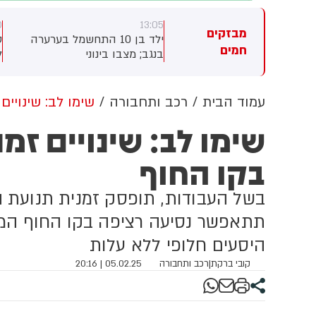
0
13:05
13:
מבזקים
י גורם ביטחוני טורקי, ההסכם
ילד בן 10 התחשמל בערערה
ס
חמים
וי להיחתם בסעודיה במהלך
בנגב; מצבו בינוני
ל
ישה בין יורש העצר מוחמד בן
ש
מאן, נשיא טורקיה, רג'פ טאיפ
ב
דואן וראש ממשלת פקיסטן,
ו
עמוד הבית
רכב ותחבורה
שימו לב: שינויי
בז שריף
ט
שימו לב: שינויים זמ
ב
ה
בקו החוף
ט
מ
בשל העבודות, תופסק זמנית תנועת הר
תתאפשר נסיעה רציפה בקו החוף המחב
היסעים חלופי ללא עלות
קובי ברקת
|
רכב ותחבורה
05.02.25 | 20:16