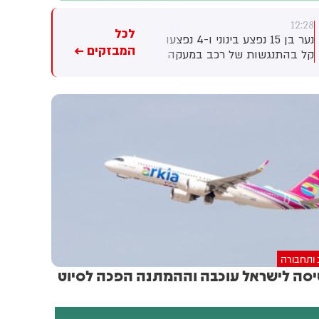
12:27
12:28
לכל
נער בן 15 נפצע בינוני ו-4 נפצעו
מיכאל שמש: שרי הממשלה
המבזקים ←
קל בהתנגשות של רכב במעקה
יקבלו סקירה ביטחונית בישיבה
בטיחות בכביש 90 סמוך לעין
שתתקיים ביום ראשון הקרוב
חצבה. צוותי מד"א העניקו
לפצועים טיפול רפואי ופינו אותם
לבית החולים סורוקה בבאר
שבע
 ותחבורה
סה לישראל עוכבה וההמתנה הפכה לסיוט