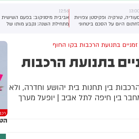
12:56
13:0
עודיה, טורקיה ופקיסטן צפויות
אביבית מיסניקוב: בפעם השישית
חתום היום על הסכם ביטחוני
מתחילת השנה: נקבע מותו של
ירחיב את שיתוף הפעולה
תינוק שנחנק למוות משקית
יניהן, כך מסרו גורמים בטורקיה
בפקיסטן. לפי גורם ביטחוני
ם זמניים בתנועת הרכבות בקו החוף
ורקי, ההסכם צפוי להיחתם
ניים בתנועת הרכבות
סעודיה במהלך פגישה בין יורש
עצר מוחמד בן סלמאן, נשיא
ורקיה, רג'פ טאיפ ארדואן וראש
משלת פקיסטן, שהבז שריף.
כבות בין תחנות בית יהושע וחדרה, ולא
ר בין חיפה לתל אביב | יופעל מערך
רכב
הטי