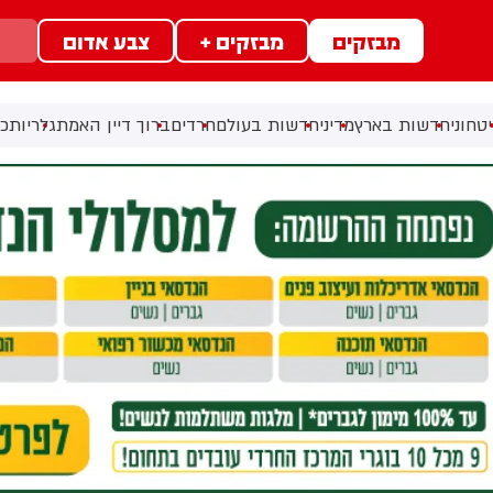
מבזקים
מבזקים +
צבע אדום
טחוני
חדשות בארץ
מדיני
חדשות בעולם
חרדים
ברוך דיין האמת
גלריות
כל