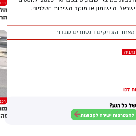
השירות יחזור לפעול כסדרו עם חידוש תנועת הרכבות במוצאי שבת, 8 בפברואר 2025. לנוסעים
רכב
אל, היישומון או מוקד השירות הטלפוני.
הלי
החס
 מאחד הצדיקים הנסתרים שבדור
נתניה
ח לנו
רכב
ל כל רגע?
מור
זה 
להצטרפות ישירה לקבוצות