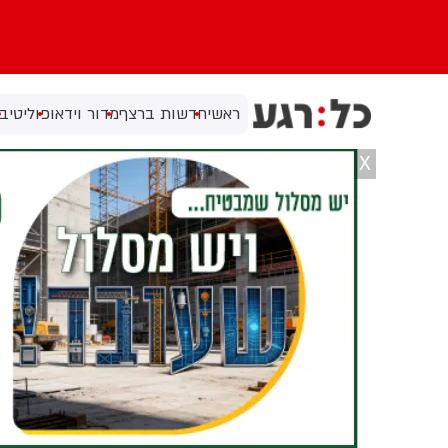
ראשי
חדשות ברצף
מדור וידאו
פוליטי
בי
X