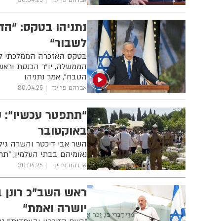
אברהם פריינד
30.04.25
נתניהו בטקס: "הד
לשבור"
בטקס האזכרה הממלכתי לח
הממשלה, יו”ר הכנסת וראשי 
הטבח", אמר נתניהו
אברהם פריינד
30.04.25
באוקטובר
השר אבי דיכטר והשרה גיל
נאומיהם בבתי העלמין; “תתפטר מיד, פח
אברהם פריינד
30.04.25
ראש השב"כ רונן ב
יושרה ואמת"