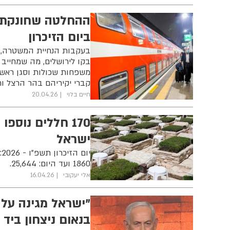
ההחלטה שחונקת 
ביום הזיכרון
בעקבות הנחיית המשטרה, 
בקו לירושלים, מה שמחייב
משפחות שכולות וסגן ראש 
קברי יקיריהם בהר הרצל ות
חיים בלוי
20.04.26
170 חללים נוס
ישראל
י
1860 ועד היום: 25,644.
אלי יעקובי
16.04.26
"ישראל מגינה על 
בנאום ניצחון ביד 