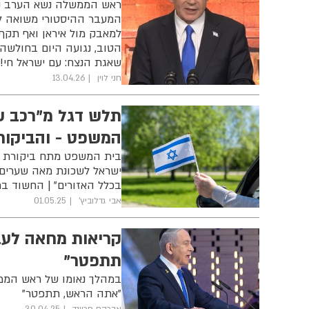
ראש הממשלה נשא הערב נאום
המעבר ההיסטורי משואה לת
למאבק מול איראן ואף תקף
הטוב, נגועה היום בחולשה 
שאגת הנצח: עם ישראל חי!״
חני לוין
13.04.26
תלש דגל מ"רכב 
המשפט - והביקו
בית המשפט מתח ביקורת חר
ישראל לשכונת מאה שערים: 
בכלל האזורים" | החשוד ב
אבי גדלוביץ'
01.05.25
קריאות מחאה לעב
תתפטר"
במהלך נאומו של ראש הממש
"אתה הראש, תתפטר"