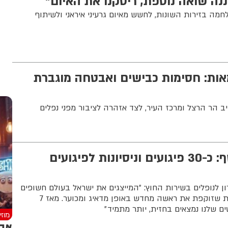
ננה שואה נוספת, ריסקנו את האיום"
ה בזירות השונות, לחשש מאיום גרעיני איראני ולשיתוף
מאות: חסימות כבישים ואבטחה מוגברת
יב הר הרצל ומרכז העיר, לצד אזהרה לציבור מפני נפלים
שר החוץ סער חשף: כ-30 פיגועים וניסיונות לפיגועים
 לנופלים בשירות החוץ: ״המייצגים את ישראל בעולם חשופים
לרוח הרעה של האנטישמיות שזוקפת את ראשה מחדש באופן מדאיג ומכוער. מאז 7
מוז
אבר