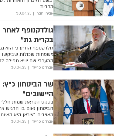
“בשם הזיכרון והאחדות”: ט
הדדית
אביחי חבר
30.04.25
גולדקנופף לאחר 
בקרית גת"
גולדקנופף הודיע כי הוא 
משפחות שכולות שביקשו שה
המערבי שם ישא תפילה לה
אברהם פריינד
30.04.25
שר הביטחון כ"ץ: "
היישובים"
בטקס הקראת שמות חללי מע
הביטחון נאום בו הדגיש א
האויבים. "איראן היא האיום 
אברהם פריינד
30.04.25