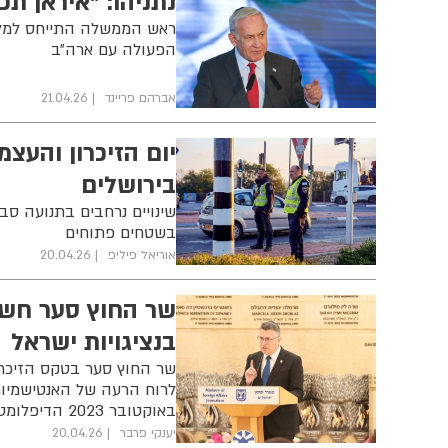
נתניהו: "איראן תכ
ראש הממשלה התייחס למלחמ
הפעולה עם ארה״ב
אברהם פריינד
21.04.26
יום הזיכרון והעצ
בירושלים
שינויים נרחבים בתנועה סב
בשטחים פתוחים
אוריאל פיליפ
20.04.26
בנציגויות ישראל
שר החוץ סער בטקס הזיכרון
באוקטובר 2023 הדיפלומטים שלנו נמצאים בחזית, יותר מתמיד״
יענקי פרבר
20.04.26