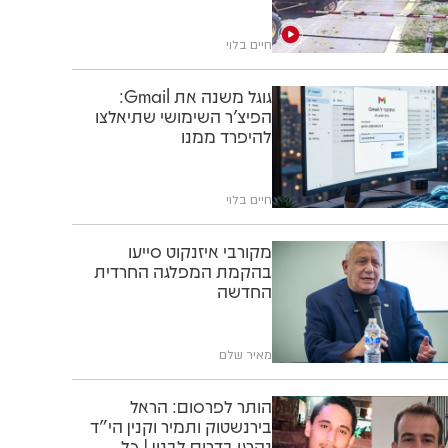
חיים בלוי
גוגל משנה את Gmail:
הפיצ'ר השימושי שתיאלצו
להיפרד ממנו
חיים בלוי
מקורבי איזנקוט סייעו
בהקמת המפלגה החרדית
החדשה
מאיר שלם
הותר לפרסום: הראל
בירנשטוק ותמיר וקנין הי"ד
נהרגו בדרום לבנון | כל