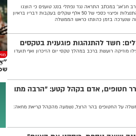
ב חג׳אג׳ במכתב התראה נגד נפתלי בנט: טוענים כי הוצגו
כ“בריונים בשכר” ודורשים התנצלות ופיצוי כספי של 50 אלף שקלים בעקבות דבריו בראיון
אה שנערכה בזמן כהונתו כראש הממשלה
לים: חשד להתנהגות פוגענית בטקסים
ו מוזיקה רועשת ברכב במהלך טקסי יום הזיכרון ואף תועדו
מוז
"אַ
שכו
רר חטופים, אדם בקהל קטע: "הרבה מתו
שלה על החטופים בהר הרצל, נשמעה מהקהל קריאת מחאה: