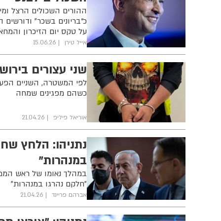
ההורים השכולים הרצל ומיר
על טקס יום הזיכרון והמח
אייל טירן
15.06.26
שני עצורים בירוש
לפי המשטרה, השניים הפעיל
כשהם מפגינים שמחה
אוריאל פיליפ
21.04.26
נתניהו: הלחץ שח
במנהרות"
במהלך נאומו של ראש הממ
"חלקם נהרגו במנהרות"
אברהם פריינד
21.04.26