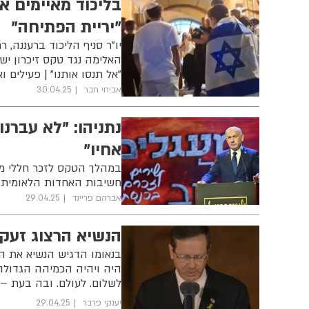
בליכוד מאיימים א
"יריית הפתיחה"
יו"ר סניף הליכוד ברעננה,
האלימה נגד טקס זיכרון יש
"אל תנסו אותנו" | פעילים 
אביחי חבר
30.04.25
נתניהו: "לא עברנו
אחיו"
במהלך הטקס לזכר חללי מע
חשיבות האחדות הלאומית, 
אברהם פריינד
29.04.25
הנשיא הרצוג זעק: 
בנאומו הדגיש הנשיא את ה
היה ויהיה הכמיהה הגדולה 
לשלום. לעולם. ובה בעת – ל
יענקי פרבר
29.04.25