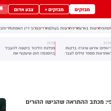
מבזקים
מבזקים +
צבע אדום
טחוני
חדשות בארץ
מדיני
חדשות בעולם
חרדים
ברוך דיין האמת
גלריות
כל
21:20
21:2
פלגת הליכוד ביקשה להעביר
ברקע המו"מ עם איראן: ארה"ב
הסכמה חוק שיעקוף את
פינתה מערכות הגנה אווירית
חלטת סולברג האוסרת לדווח
מאזור חבל הכורדים בעיראק.
ל זהות המצביעים בקלפי;
גורם כורדי בכיר לכאן חדשות:
אופוזיציה התנגדו: "זו החלטה
"ביקשנו להמתין עם זה לנוכח
ל יו"ר ועדת הבחירות ואין לנו
התקיפות האיראניות, אבל לא
וונה לערער עליה"
זכינו לאוזן קשבת
פי: מכתב ההתראה שהגישו ההורים