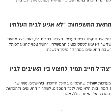
קס יום הזיכרון במטה שב”כ - קריאה לממלכתיות ולערבות
מחאת המשפחות: "לא אגיע לבית העלמין
מבטל את הגעתו לבית העלמין הצבאי בקרית גת, זאת בצל מחאת
שר לא יגיע לטקס כנציג הממשלה. "השר צפוי להגיע לכותל
שבת החטופים במהרה", נמסר מלשכתו
צה"ל חייב תמיד לחצוץ בין האויבים לבין
רכות ישראל שהתקיים בהיכל הזיכרון בירושלים, נשא שר
ת המחויבות הלאומית לזכר הנופלים, לשחרור החטופים ולהכרעת
המרכזי על האזור כולו", אמר