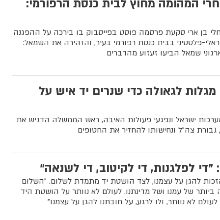
חרי המהומה מחוץ לבית כנסת הרפורמי:
 רחלי בן ארי סקעת פרסמה פוסט בפייסבוק בו בירכה על ההפגנה
ראלי-פלסטיני בבית כנסת רפורמי בעיר, והזהירה את השמאל:
וארגוני שמאל הביעו זעזוע מהדברים
 מגלות לגאולה כדי שנרים יד איש על
רכות ישראל ונפגעי פעולות האיבה, ראש הממשלה הדגיש את
גבורת צה”ל ונחישותו להחזיר את החטופים
"די לפלגנות, די לקיטוב, די לשנאה"
זכות להגן על עצמנו, לצד הושטת יד מתמדת לשלום. ״השלום
ביותר של עמנו ושל מדינתנו. לעולם לא נוותר על הושטת היד
עולם לא נוותר, ולו לרגע, על חובתנו להגן על עצמנו"