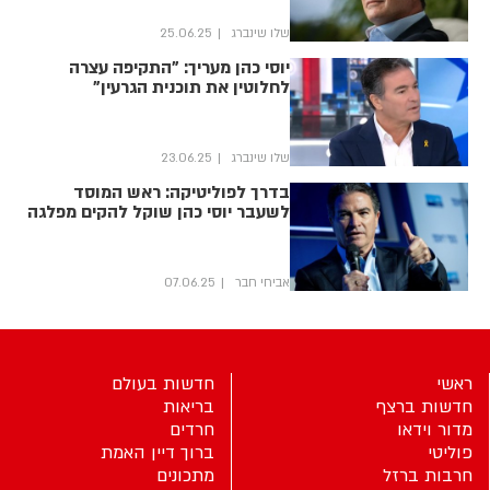
שלו שינברג
25.06.25
יוסי כהן מעריך: "התקיפה עצרה
לחלוטין את תוכנית הגרעין"
שלו שינברג
23.06.25
בדרך לפוליטיקה: ראש המוסד
לשעבר יוסי כהן שוקל להקים מפלגה
אביחי חבר
07.06.25
ראשי
חדשות בעולם
חדשות ברצף
בריאות
מדור וידאו
חרדים
פוליטי
ברוך דיין האמת
חרבות ברזל
מתכונים