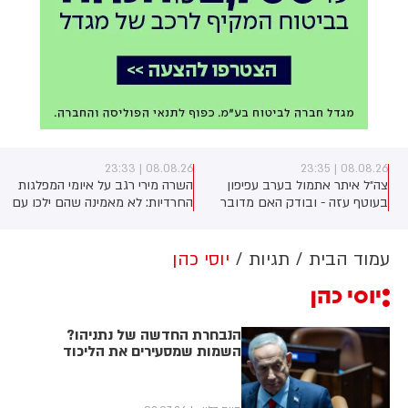
08.08.26 | 23:33
08.08.26 | 23:35
צה״ל איתר אתמול בערב עפיפון
השרה מירי רגב על איומי המפלגות
בעוטף עזה - ובודק האם מדובר
החרדיות: לא מאמינה שהם ילכו עם
בעפיפון שנשלח מרצועת עזה (גלצ)
איזנקוט, נכון שהם לא קיבלו את כל
מה שרצו - אבל הם גם מבינים
שהם צריכים להתגייס". על יאיר גולן
עמוד הבית
תגיות
יוסי כהן
אמרה השרה: "הוא עומד בראש
יוסי כהן
מפלגה תומכת טרור". לסיום פנתה
לגלעד ארדן: "אל תבזבז קולות של
הימין"
הנבחרת החדשה של נתניהו?
השמות שמסעירים את הליכוד