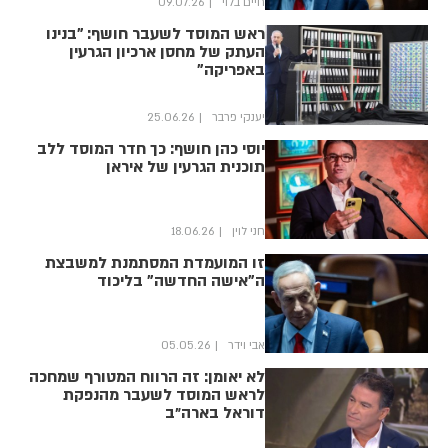
חיים בלוי
09.07.26
ראש המוסד לשעבר חושף: "בנינו
העתק של מחסן ארכיון הגרעין
באפריקה"
יענקי פרבר
25.06.26
יוסי כהן חושף: כך חדר המוסד ללב
תוכנית הגרעין של איראן
חני לוין
18.06.26
זו המועמדת המסתמנת למשבצת
ה"אישה החדשה" בליכוד
אבי וידר
05.05.26
לא יאומן: זה הרווח המטורף שמחכה
לראש המוסד לשעבר מהנפקת
דוראל בארה״ב