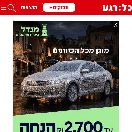
מבזקים +
התראות
X