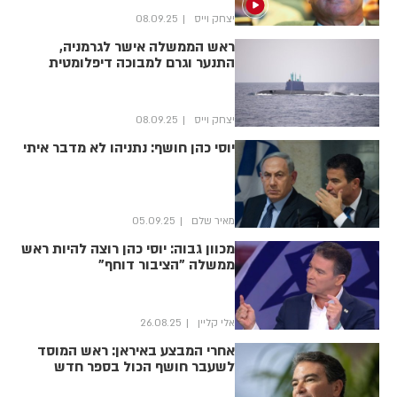
יצחק וייס
08.09.25
ראש הממשלה אישר לגרמניה,
התנער וגרם למבוכה דיפלומטית
יצחק וייס
08.09.25
יוסי כהן חושף: נתניהו לא מדבר איתי
מאיר שלם
05.09.25
מכוון גבוה: יוסי כהן רוצה להיות ראש
ממשלה "הציבור דוחף"
אלי קליין
26.08.25
אחרי המבצע באיראן: ראש המוסד
לשעבר חושף הכול בספר חדש