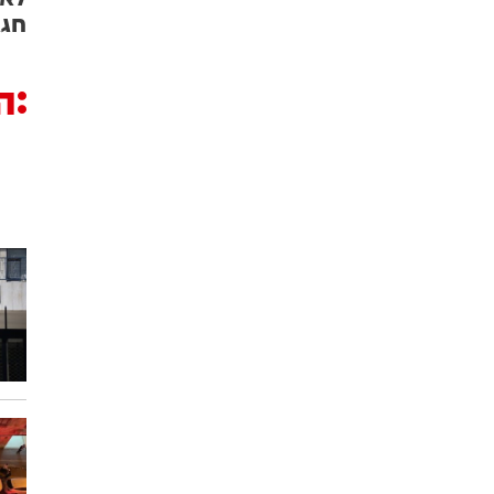
חגג
ה