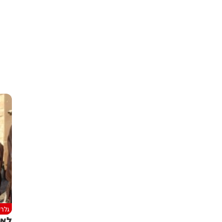
גלרי
לא 