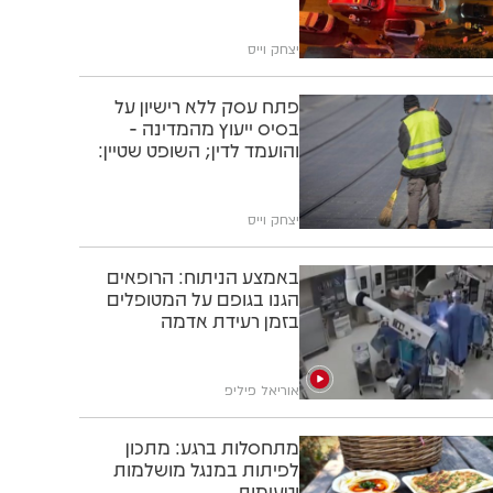
יצחק וייס
פתח עסק ללא רישיון על
בסיס ייעוץ מהמדינה -
והועמד לדין; השופט שטיין:
"תוותרו לו"
יצחק וייס
באמצע הניתוח: הרופאים
הגנו בגופם על המטופלים
בזמן רעידת אדמה
אוריאל פיליפ
מתחסלות ברגע: מתכון
לפיתות במנגל מושלמות
וטעימות