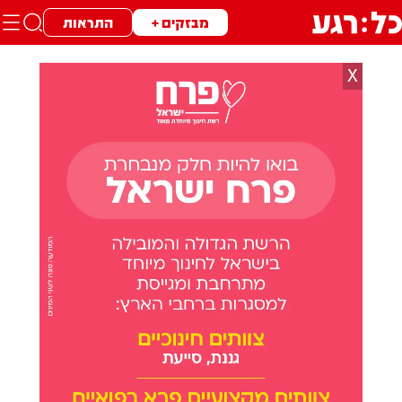
מבזקים +
התראות
X