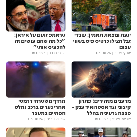
יגעת ומצאת תאמין: עובדי
טראמפ זועם על איראן:
זבל הצילו כרטיס פיס בשווי
"כל מה שהם עושים זה
עצום
להכעיס אותי"
יענקי פרבר
05.08.26
יענקי פרבר
05.08.26
מדענים מזהירים: פתרון
מרדף משטרתי דרמטי
קיצוני נגד אסטרואיד ענק -
אחרי נערים ברכב נמלט
פצצה גרעינית בחלל
הסתיים במעצר
אוריאל פיליפ
05.08.26
אוריאל פיליפ
05.08.26