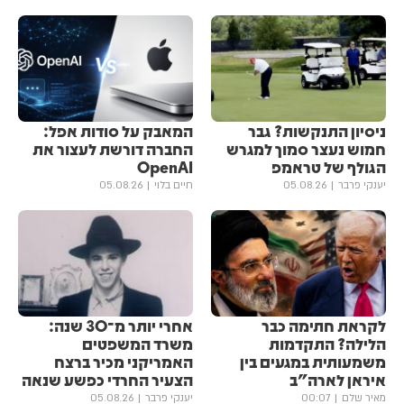
ניסיון התנקשות? גבר
המאבק על סודות אפל:
חמוש נעצר סמוך למגרש
החברה דורשת לעצור את
הגולף של טראמפ
OpenAI
יענקי פרבר
05.08.26
חיים בלוי
05.08.26
לקראת חתימה כבר
אחרי יותר מ־30 שנה:
הלילה? התקדמות
משרד המשפטים
משמעותית במגעים בין
האמריקני מכיר ברצח
איראן לארה"ב
הצעיר החרדי כפשע שנאה
מאיר שלם
00:07
יענקי פרבר
05.08.26