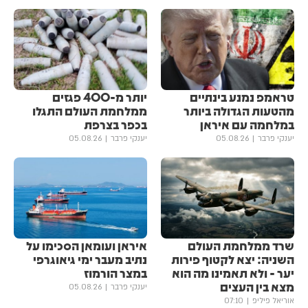
טראמפ נמנע בינתיים
יותר מ-400 פגזים
מהטעות הגדולה ביותר
ממלחמת העולם התגלו
במלחמה עם איראן
בכפר בצרפת
יענקי פרבר
05.08.26
יענקי פרבר
05.08.26
שרד ממלחמת העולם
איראן ועומאן הסכימו על
השניה: יצא לקטוף פירות
נתיב מעבר ימי גיאוגרפי
יער - ולא תאמינו מה הוא
במצר הורמוז
מצא בין העצים
יענקי פרבר
05.08.26
אוריאל פיליפ
07:10