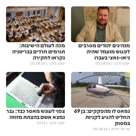
מנהיגים יהודים מסרבים
מכה לעולם הישיבות:
לפגוש מועמד שהיה
תורמים חרדים בבריטניה
ניאו-נאצי בעברו
נקראו לחקירה
יענקי פרבר
05.08.26
יענקי פרבר
05.08.26
נמאס לו מהפקקים: בן 69
צפוי לעונש מאסר כבד: גבר
החליט להגיע לקניות
נמצא אשם בהצתת מזוזה
במסוק
יענקי פרבר
07:13
אוריאל פיליפ
05.08.26