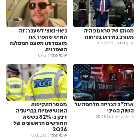
מסוקו של טראמפ היה
ניאו-נאצי לשעבר: זה
מעורב באירוע בטיחות
האיש שהסיר את
מועמדותו מטעם המפלגה
יענקי פרבר
05.08.26
השמרנית
יענקי פרבר
09:17
ארה"ב הכריזה מלחמה על
מספר התקיפות
השוק הסיני
האנטישמיות בבריטניה
זינק ב-82% בששת
אוריאל פיליפ
05.08.26
החודשים הראשונים של
2026
יענקי פרבר
05.08.26