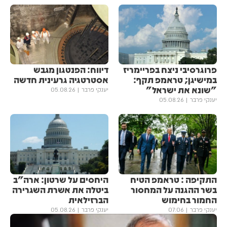
פרוגרסיבי ניצח בפריימריז
דיווח: הפנטגון מגבש
במישיגן; טראמפ תקף:
אסטרטגיה גרעינית חדשה
"שונא את ישראל"
יענקי פרבר
05.08.26
יענקי פרבר
05.08.26
התקיפה : טראמפ הטיח
היחסים על שרטון: ארה"ב
בשר ההגנה על המחסור
ביטלה את אשרת השגרירה
החמור בחימוש
הברזילאית
יענקי פרבר
07:06
יענקי פרבר
05.08.26