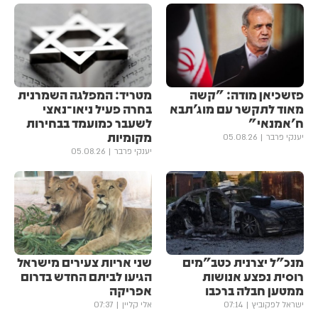
פזשכיאן מודה: "קשה
מטריד: המפלגה השמרנית
מאוד לתקשר עם מוג'תבא
בחרה פעיל ניאו־נאצי
ח'אמנאי"
לשעבר כמועמד בבחירות
מקומיות
יענקי פרבר
05.08.26
יענקי פרבר
05.08.26
מנכ"ל יצרנית כטב"מים
שני אריות צעירים מישראל
רוסית נפצע אנושות
הגיעו לביתם החדש בדרום
ממטען חבלה ברכבו
אפריקה
ישראל לפקוביץ
07:14
אלי קליין
07:37