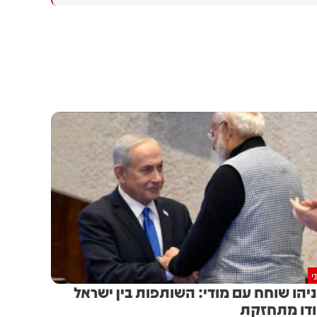
המו״מ להסכם: זה יכול לקרות
שיתוף פעולה יהודי-ערבי בתחום
בקרוב
האזרחי. המהלך תלוי באישור
מוסדות המפלגה, לקראת ועידת
רע"ם שצפויה להתקיים ב-22
באוגוסט
י
יהו שוחח עם מודי: השותפות בין ישראל
דו מתחזקת