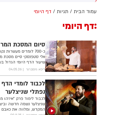
וב למזה"ת ולעולם
מתקפה כנגד הממלכה
עמוד הבית
תגיות
דף היומי
דף היומי
סיום המסכת המרהיב של MDY והרב
כ-700 לומדים מעשרות 
אלי סטפנסקי סיים מסכת מ
שיעור הדף היומי הגדול בע
ליפא גינסברגר
04.05.26
לכבוד לומדי הדף 
נפתלי שניצלער
לכבוד לימוד פרק "איזהו מק
שניצלער נשמה חדשה וביצו
המקדש, ומלווה את כאבם ו
ליפא גינסברגר
09.11.25