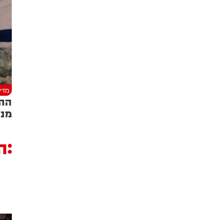
מדינ
ההס
מנע
ה