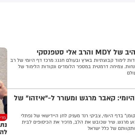
שקלים שהמדינה רצתה להביא
לי על פינוי 1,700 משפחות
 אלי סטפנסקי
נקודות לימוד קבוצתיות בארץ ובעולם חגגו: מרכז דף היומי של רב
נחות. צמיחה דרמטית במספר הלומדים ונקודות הלימוד של
ולם
היומי: קאבר מרגש ומעורר ל-"איזהו" של
ומן" בדף היומי, צביקי רנד מעניק לחן היידישאי של נפתלי
מדינ
ע מרגש. שיר שכובש את הלב, מזכיר את הכיסופים לבית
נתנ
תקוותם של כלל ישראל
להו