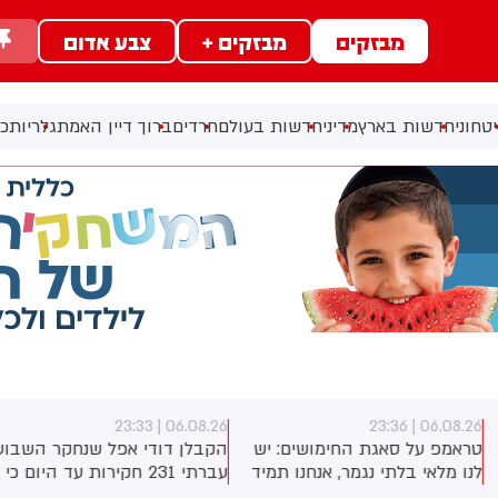
מבזקים
מבזקים +
צבע אדום
טחוני
חדשות בארץ
מדיני
חדשות בעולם
חרדים
ברוך דיין האמת
גלריות
כל
06.08.26 | 23:33
06.08.26 | 23:3
ראמפ על סאגת החימושים: יש
הקבלן דודי אפל שנחקר השבוע:
נו מלאי בלתי נגמר, אנחנו תמיד
עברתי 231 חקירות עד היום כי
וצים עוד
לא הסכמתי לקבל 400 מיליון