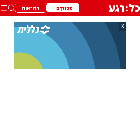
מבזקים +
התראות
X