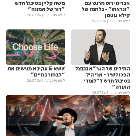
אברימי רוט מרגש עם
משה קליין בסינגל חדש
"ונראהו” - בלחנה של
"דור של אמונה"
קילא גוטמן
ליפא גינסברגר
28.07.26
ליפא גינסברגר
26.07.26
המילים של הגר"א נבנצל
זושא & עקיבא מגישים את ​​
הפכו לשיר - ארי היל
“לבחור בחיים”
בסינגל חדש ל"לומדי
ליפא גינסברגר
26.07.26
התורה"
ליפא גינסברגר
28.07.26