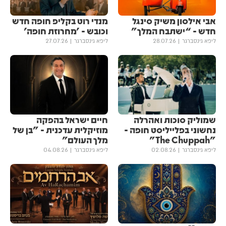
אבי אילסון משיק סינגל
מנדי רוט בקליפ חופה חדש
חדש - “ישתבח המלך”
וכובש - 'מחרוזת חופה'
ליפא גינסברגר
28.07.26
ליפא גינסברגר
27.07.26
שמוליק סוכות ואהרלה
חיים ישראל בהפקה
נחשוני בפלייליסט חופה -
מוזיקלית עדכנית - "בן של
"The Chuppah"
מלך העולם"
ליפא גינסברגר
02.08.26
ליפא גינסברגר
04.08.26