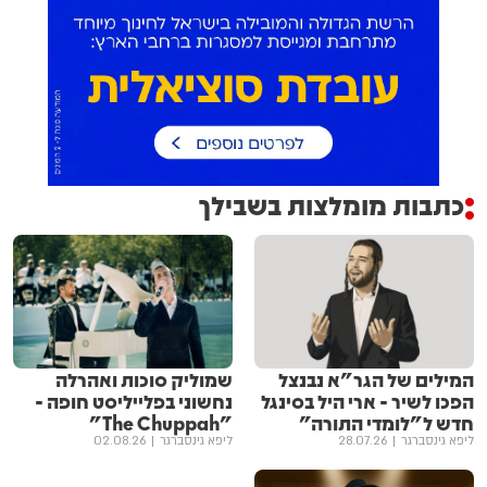
כתבות מומלצות בשבילך
המילים של הגר"א נבנצל
שמוליק סוכות ואהרלה
הפכו לשיר - ארי היל בסינגל
נחשוני בפלייליסט חופה -
חדש ל"לומדי התורה"
"The Chuppah"
ליפא גינסברגר
28.07.26
ליפא גינסברגר
02.08.26