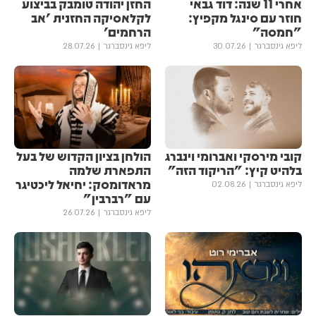
אחרי 11 שנה: דוד גבאי
החזן יהודה טומבק בביצוע
חוזר עם סינגל מקפיץ:
לקלאסיקה החזנית 'אב
"חמסה"
הרחמים'
ליפא גינסברגר
30.07.26
ליפא גינסברגר
28.07.26
קובי מירסקי ואברומי וינברג
הולחן בציון הקדוש של בעל
בלהיט קיץ: "הריקוד הזה"
התפארת שלמה
מראדומסק: יחיאל ליכטיגר
ליפא גינסברגר
02.08.26
עם "רברבין"
ליפא גינסברגר
26.07.26