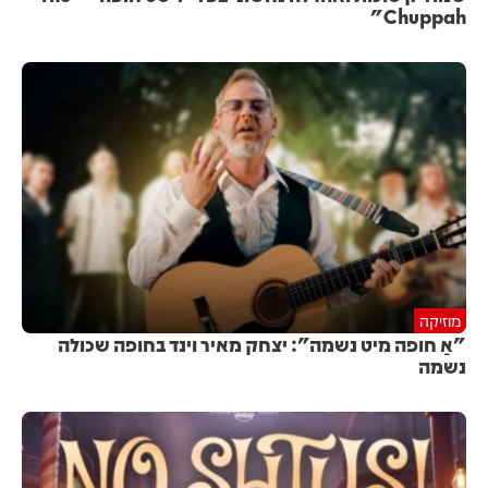
Chuppah"
מוזיקה
"אַ חופה מיט נשמה": יצחק מאיר וינד בחופה שכולה
נשמה