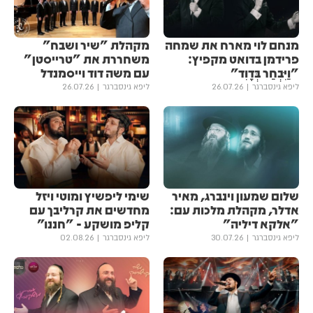
מנחם לוי מארח את שמחה
מקהלת "שיר ושבח"
פרידמן בדואט מקפיץ:
משחררת את "טרייסטן"
"וַיִּבְחַר בְּדָוִד"
עם משה דוד וייסמנדל
ליפא גינסברגר
26.07.26
ליפא גינסברגר
26.07.26
שלום שמעון וינברג, מאיר
שימי ליפשיץ ומוטי ויזל
אדלר, מקהלת מלכות עם:
מחדשים את קרליבך עם
"אלקא דיליה"
קליפ מושקע - "חננו"
ליפא גינסברגר
30.07.26
ליפא גינסברגר
02.08.26