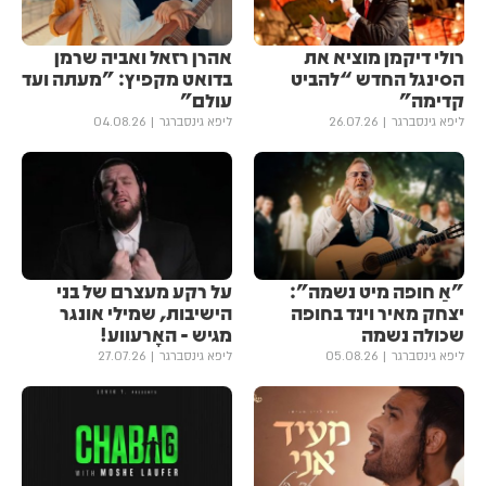
רולי דיקמן מוציא את
אהרן רזאל ואביה שרמן
הסינגל החדש “להביט
בדואט מקפיץ: "מעתה ועד
קדימה”
עולם"
ליפא גינסברגר
26.07.26
ליפא גינסברגר
04.08.26
"אַ חופה מיט נשמה":
על רקע מעצרם של בני
יצחק מאיר וינד בחופה
הישיבות, שמילי אונגר
שכולה נשמה
מגיש - האָרעווע!
ליפא גינסברגר
05.08.26
ליפא גינסברגר
27.07.26