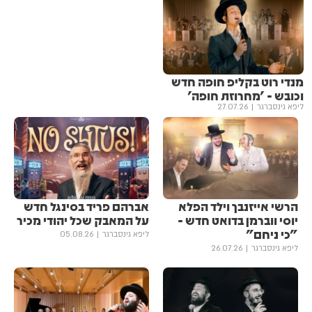
מנדי רוט בקליפ חופה חדש
וכובש - 'מחרוזת חופה'
ליפא גינסברגר
27.07.26
הרשי אייזנבך וילד הפלא
אברהם פריד בסינגל חדש
יוסי ווברמן בדואט חדש -
על המאבק שכל יהודי מכיר
"כי ניחם"
ליפא גינסברגר
05.08.26
ליפא גינסברגר
26.07.26