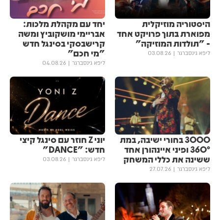
היסטוריה מוזיקלית
יחד עם מקהלת מלכות:
מפוארת בתוך פרויקט אחד
אבריימי מושקוביץ ומשה
- "תולדות המוזיקה"
קרישבסקי בסינגל חדש
"מי חכם"
ליפא גינסברגר
03.08.26
ליפא גינסברגר
04.08.26
3000 בחורי ישיבה, במת
יוני Z חוזר עם סינגל קיצי
360° ופיני איינהורן אחד
חדש: "DANCE"
ששינה את כללי המשחק
ליפא גינסברגר
03.08.26
ליפא גינסברגר
27.07.26