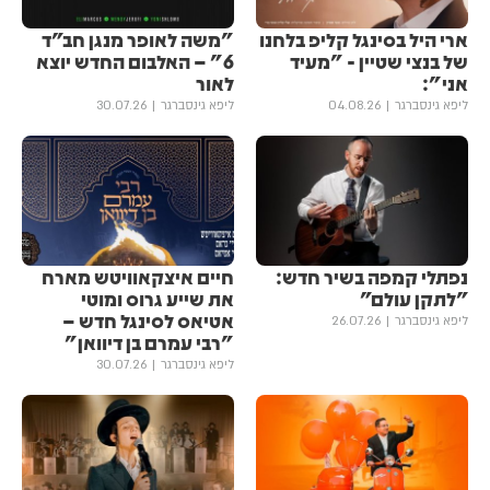
ארי היל בסינגל קליפ בלחנו
"משה לאופר מנגן חב״ד
של בנצי שטיין - "מעיד
6" – האלבום החדש יוצא
אני":
לאור
ליפא גינסברגר
04.08.26
ליפא גינסברגר
30.07.26
נפתלי קמפה בשיר חדש:
חיים איצקאוויטש מארח
״לתקן עולם״
את שייע גרוס ומוטי
אטיאס לסינגל חדש –
ליפא גינסברגר
26.07.26
"רבי עמרם בן דיוואן"
ליפא גינסברגר
30.07.26