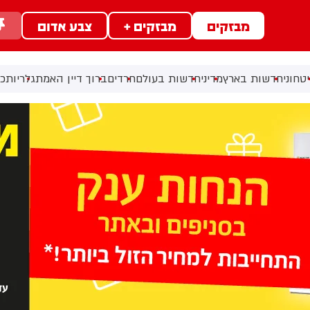
מבזקים
מבזקים +
צבע אדום
טחוני
חדשות בארץ
מדיני
חדשות בעולם
חרדים
ברוך דיין האמת
גלריות
כל