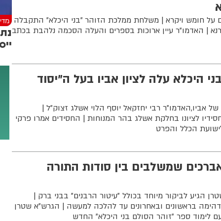
על חומש ויקרא | משלחת ממלכת הזוהר "בני היכלא" התקבלה
מדינ
נא | האדמו"ר עיין ארוכות בספרים והעלה הסכמה נלהבת בכתב
ייס
י היכלא עלה לציון אביו בעל ה"יסוד
 אביו,האדמו"ר רבי יחזקאל יוסף הלוי אשלג זצוק"ל |
ידיו לציונו בחלקת אשלג בהר המנוחות | החסידים אמרו פרקי
ישועת הכלל והפרט
ברכים שמשלבים בין סודות התורה
רן הגיע לביקור מיוחד בכולל "עיטור הרבנים" בבני ברק |
דהימה בראשונים ובאחרונים עד להלכה למעשה | הגרש"א שטרן
ם לימוד ספר "זוהר הסולם בני היכלא" החדש