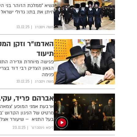
נשיא "ממלכת הזוהר בני הי
חיתן את בתו: גדולי ישראל
משה ויסברג
13.12.25
האדמו"ר וזקן המק
תיעוד
​פגישה מיוחדת ונדירה התק
הגאון הצדיק רבי דוד בצרי
פנימה
משה ויסברג
10.12.25
אברהם פריד, עקיב
ארבעת אמני המופע 'צמאה':
מרטיט של הניגון הקדוש 'בנ
בעל התניא – שיעורר אצלנו
ליפא גינסברגר
23.11.25