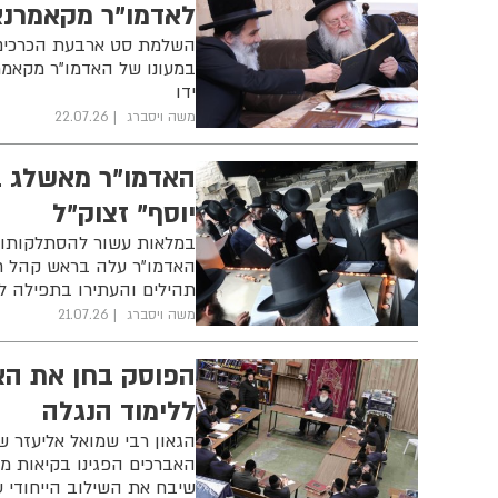
לאדמו"ר מקאמרנא
השלמת סט ארבעת הכרכים 
במעונו של האדמו"ר מקאמר
ידו
משה ויסברג
22.07.26
האדמו"ר מאשלג בנ
יוסף" זצוק"ל
במלאות עשור להסתלקותו של
האדמו"ר עלה בראש קהל חס
תהילים והעתירו בתפילה ל
משה ויסברג
21.07.26
הפוסק בחן את הא
ללימוד הנגלה
הגאון רבי שמואל אליעזר שט
האברכים הפגינו בקיאות מ
שיבח את השילוב הייחודי ע