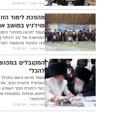
משה ויסברג
10.06.26
מהפכת לימוד הזוה
מויז'ניץ במושב או
מעמד "תרעין פתיחין" היסט
המפוארת של "בני היכלא" | 
צפו בתיעוד מהמעמד הקד
משה ויסברג
13.05.26
המקובלים במפגש 
להכל"
מעמד מרגש נרשם במהלך ימ
האדמו"ר מ'תורת חכם', את 
בעל ה'תורת חכם' השמיע הת
לחפש סגולות במקומות אחר
ולרפואה"
משה ויסברג
12.04.26