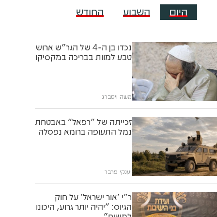
היום
השבוע
החודש
נכדו בן ה-4 של הגר"ש ארוש
טבע למוות בבריכה במקסיקו
משה ויסברג
זכייתה של "רפאל" באבטחת
נמל התעופה ברומא נפסלה
יענקי פרבר
ר"י 'אור ישראל' על חוק
הגיוס: "יהיה יותר גרוע, היכונו
למשיח"