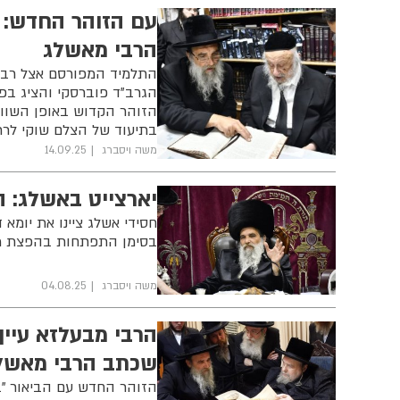
עם הזוהר החדש: 
הרבי מאשלג
התלמיד המפורסם אצל רבו
הגרב"ד פוברסקי והציג בפנ
הזוהר הקדוש באופן השווה
בתיעוד של הצלם שוקי לרר
משה ויסברג
14.09.25
יארצייט באשלג: ה
חסידי אשלג ציינו את יומא 
בסימן התפתחות בהפצת מעי
משה ויסברג
04.08.25
שכתב הרבי מאשל
הזוהר החדש עם הביאור "ב