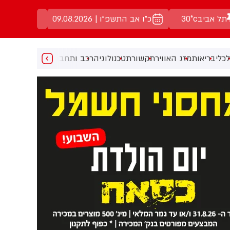
תל אביב
30°c
כ"ו אב התשפ"ו | 09.08.2026
כלי
בריאות
מזג האוויר
תקשורת
טכנולוגיה
רכב ותחבורה
מעניין
מוזיקה
מ