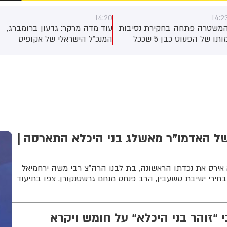
14:18
14:20
נסיבות
עוד מדה מרקר: גדעון ברומברג,
מירב ארלוזרוב (דה מרק
הפעוט כבן 5 שככל
המנכ"ל הישראלי של אקופיס
השתלבות של ישראל ב
לוד.
מזרח-תיכון: "מסדרון הסחר
IMEC תהפוך את ישר
חו
IMEC הוא הזדמנות לייצר את
הלוגיסטית והאנרגטית ב
מצאים
"משולש השלום" - תלות כלכלית
המפרץ ואירופה. זה יגד
הדדית בין ישראל, ירדן
משמעותית את הצמיחה
והפלסטינים, שתעודד יציבות
הכלכלית ואת הייצוא הי
אזורית דרך אינטרסים כלכליים
יפתח לנו ערוצי מסחר 
משותפים."
וישפר דרמטית את מע
הבינלאומי של ישראל.
ל האדמו"ר מאשלג בני היכלא התארסה |
אירס את נכדתו הראשונה, בת לבנו הרה"צ רבי משה ירחמיאל
חירי ישיבת טשעבין, הרב פנחס מנחם גרשטנקורן. צפו בתיעוד
 "זוהר בני היכלא" על חומש ויקרא