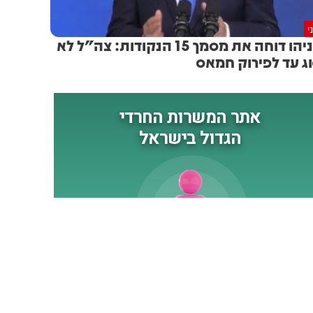
י
נתניהו דוחה את מסמך 15 הנקודות: צה"ל לא
וג עד לפירוק חמאס