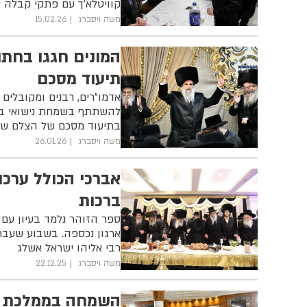
קוויטלא'ך עם פתקי קבלה טו
משה ויסברג
15.02.26
המונים חגגו בחתו
תיעוד מסכם
אדמו"רים, רבנים ומקובלים 
להשתתף בשמחת נישואי בת 
בתיעוד מסכם של הצלם שו
משה ויסברג
26.01.26
אברכי הכולל ערכו
ברכות
ספר הזוהר נלמד בעיון עם 
ארגון נכספה. בשבוע שעבר
רבי אליהו ישראל אשלג
משה ויסברג
22.12.25
השמחה בממלכת הז