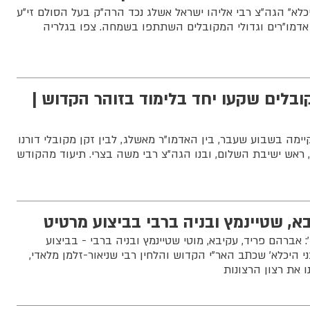
כלא" הגה"צ רבי אליהו ישראל אשלג נכד הרה"ק בעל הסולם זי"ע
 אדמו"רים וגדולי המקובלים השתתפו בשמחה. צפו בגלריה
ובלים שקעו יחד בלימוד בזוהר הקדוש |
יימה בשבוע שעבר, בין האדמו"ר מאשלג, לבין זקן מקובלי דורנו
, ראש ישיבת השלום, ובנו הגה"צ רבי משה בצרי. תיעוד מהקודש
א, שטיינמץ ובניה ברבי בביצוע מרטיט
 אברהם פריד, עקיבא, מוטי שטיינמץ ובניה ברבי - בביצוע
י היכלא' שכתב האר"י הקדוש והלחין רבי שניאור-זלמן מלאדי,
 את רצון הרצונות