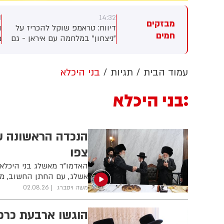
14:23
14:32
מבזקים
 נשיא
דיווח: טראמפ שוקל להכריז על
המשטרה פתחה בחקירת 
חמים
ונה
"ניצחון" במלחמה עם איראן - גם
מותו של 
א
ללא הסכם גרעין
הנראה נשכח בכלי רכב ב
נושאים
הכוחות הגיעו לזירה, פת
בחקירה והחלו לאסוף מ
עמוד הבית
תגיות
בני היכלא
לבירור נסיבות המוות
בני היכלא
הנכדה הראשונה ש
צפו
האדמו"ר מאשלג בני היכלא 
אשלג, עם החתן החשוב, מב
משה ויסברג
02.08.26
הוגשו ארבעת כרכי