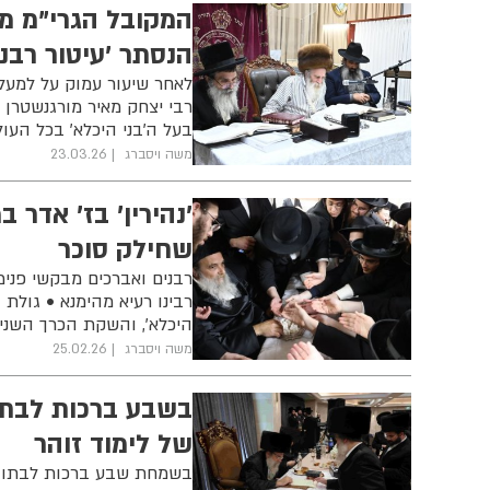
המקובל הגרי"מ מו
הנסתר 'עיטור רבני
לאחר שיעור עמוק על למעל
רבי יצחק מאיר מורגנשטרן
בעל ה'בני היכלא' בכל העו
משה ויסברג
23.03.26
'נהירין' בז' אדר 
שחילק סוכר
רבנים ואברכים מבקשי פנימ
רבינו רעיא מהימנא • גולת 
היכלא', והשקת הכרך השני
משה ויסברג
25.02.26
בשבע ברכות לבת ה
של לימוד זוהר
בשמחת שבע ברכות לבתו של