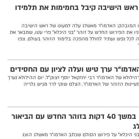
ראש הישיבה קיבל בחמימות את תלמידו
 המובהק: האדמו"ר מאשלג עלה למעונו של ראש הישיבה
יו את הפירוש החדש על זוהר "בני היכלא" פרי עטו, שמבאר את
 לכל נפש ועתיד לחולל מהפכה בלימוד הזוהר בעולם. צפו
אדמו"ר ערך טיש ועלה לציון עם החסידים
דהילולא של האדמו"ר רבי יחזקאל יוסף זצוק"ל. יום ההילולא נערך
ינות הזוהר של האדמו"ר. הצלם שוקי לרר מגיש גלריה
הרבי מבעלזא עיין במשך 40 דקות בזוהר החדש עם הביאור
ג
ני היכלא" על פירוש הסולם שכתב האדמו"ר מאשלג הוצג