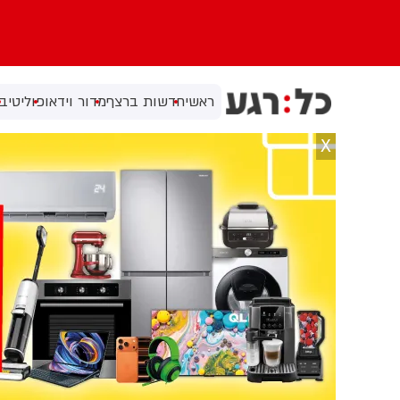
ראשי
חדשות ברצף
מדור וידאו
פוליטי
בי
X