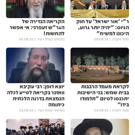
ר"י 'אור ישראל' על חוק
הקריאה הנדירה של
הגיוס: "יהיה יותר גרוע,
הגר"ש זעפרני: אי אפשר
היכונו למשיח"
להחשות!
משה ויסברג
08.08.26
בשיתוף קופת העיר
04.08.26
לקראת מעמד הרבבות
יוצא דופן: רבי עקיבא
בבית שמש: בני הישיבות
וואזנר בקריאה לסייע לכלה
יתכנסו לסיום "תלמודו
הנמצאת בדרגה הלכתית
בידו"
כיתומה
משה ויסברג
06.08.26
בשיתוף קופת העיר
06.08.26