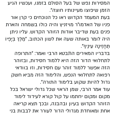
המסירות נפש של בעל הסולם בזמנו, ועכשיו הגיע
הזמן שיפוצו מעיינותיו חוצה".
בעת המעמד הקדוש ראו כל הנוכחים כי קרן אור
פניו של האדמו"ר מויזניץ והיה כולו בשמחה והארת
פנים בעת שדיבר אודות הזוהר הקדוש. עליו ניתן
היה לומר באותה שעה את לשון הכתוב, "מֶלֶךְ בְּיָפְיוֹ
תֶּחֱזֶינָה עֵינֶיךָ".
בדבריו המאירים התבטא הרבי ואמר: "התרופה
לתחלואי הדור הזה היא ללמוד חסידות, ובזוהר
הזה אפשר ללמוד זוהר עם חסידות, וזו בוודאי
רפואה לתחלואי הנפש, והלימוד הזה מביא חשק
גדול להיות שקוע בלימוד התורה".
עוד אמר הרבי, שמן הראוי שכל גדולי ישראל בכל
מקום ומקום יחתמו על קול קורא לעידוד לימוד
הזוהר הקדוש בעיון ובהבנה, ובכך תצא קריאה
אחת ומאוחדת מגדולי הדור לעורר את לבבות בני