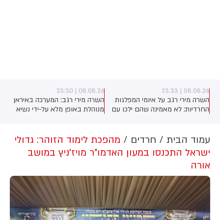
08.08.26 | 23:30
08.08.26 | 23:33
השרה מירי רגב על איומי המפלגות
השרה מירי רגב: המערכה באיראן
החרדיות: לא מאמינה שהם ילכו עם
מנוהלת באופן מלא על-ידי נשיא
)
איזנקוט, נכון שהם לא קיבלו את כל
ארה"ב טראמפ. האמריקנים בדרך
מה שרצו - אבל הם גם מבינים
להסכם, אך אנחנו הבהרנו שאם
שהם צריכים להתגייס". על יאיר גולן
איראן תתקוף את ישראל - אנחנו
עמוד הבית
חרדים
מהפכת לימוד הזוהר: גדולי
אמרה השרה: "הוא עומד בראש
לא מחוייבים לשום הסכם
ישראל התכנסו במעון האדמו"ר מויז'ניץ במושב
מפלגה תומכת טרור". לסיום פנתה
אורה
לגלעד ארדן: "אל תבזבז קולות של
הימין"