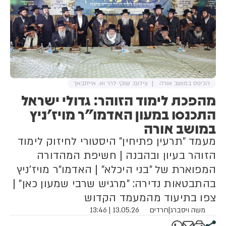
הכינוס במושב אורה
צילום: שוקי לרר וא. אייזנבאך
מהפכת לימוד הזוהר: גדולי ישראל
התכנסו במעון האדמו"ר מויז'ניץ
במושב אורה
מעמד "תרעין פתיחין" היסטורי לחיזוק לימוד
הזוהר בעיון ובהבנה | חשיפת המהדורה
המפוארת של "בני היכלא" | האדמו"ר מויז'ניץ
בהתבטאות נדירה: "מרגיש שרבי שמעון כאן" |
צפו בתיעוד מהמעמד הקדוש
משה ויסברג
|
חרדים
13.05.26 | 13:46