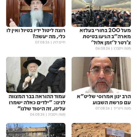
מעל 200 בחורי בעלזא
רוצה ליטול ידיו בטיול ואין לו
מארה"ב הגיעו בטיסת
כלי, מה יעשה?
צ'רטר ל'זמן אלול'
חיים לוין
07.08.26
משה ויסברג
06.08.26
הרב ינון אמרוסי שליט"א
עמוד ההוראה בבר המצווה
עם פרשת השבוע
לנינו: "ילדים כאלה ישמרו
עלינו, זה היסוד שלנו"
משה ויינרייך
07.08.26
משה ויסברג
06.08.26