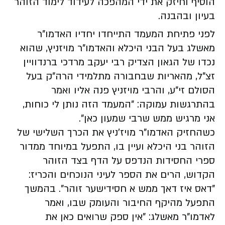
הוסיף וחיזק את ידי המהפכה לעידוד לימוד הזוהר
בעיון ובהבנה.
לפני פתיחת המעמד התייחדו יחדיו האדמו"ר
מאשלג בעל הבני היכלא והאדמו"ר מויזניץ, שהוא
נכדו של הגאון הצדיק רבי יעקב מרדכי ברנדוויין
זצ"ל, מהאריות שבחבורה מתלמידי הרה"ק בעל
הסולם זי"ע, והרבי מויזניץ פנה אליו ואמר
בהתרגשות עמוקה: "המעמד הזה נותן לי כוחות,
אני מרגיש ממש שרבי שמעון כאן".
כשהחזיק האדמו"ר מויז'ניץ את הכרך השלישי של
הזוהר בני היכלא ועיין בו, התפעל במיוחד ממדור
ספרי החסידות הנדפס על הדף בצד הזוהר
הקדוש, הרים את הספר לעיני הנוכחים והכריז:
"דאס איז דאך ממש א חסידישער זוהר". בהמשך
התפעל מהיקף החיבור והעומק שבו, ואמר
לאדמו"ר מאשלג: "אין ספק שרואים כאן את