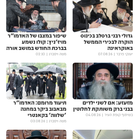
גדולי רבני ברסלב בכינוס
שיפור במצבו של האדמו"ר
הוקרה לבכירי הממשל
מויז'ניץ: קולו נשמע
באוקראינה
בברכת החודש במושב אורה
יענקי פרבר
07.08.26
משה ויסברג
02:10
מזעזע: אם לשני ילדים
תיעוד מרומם: האדמו"ר
בבני ברק משותקת לחלוטין
מבאבוב ביקר במחנה
'שלווה' בקאנטרי
בשיתוף קופת העיר
04.08.26
משה ויסברג
03.08.26