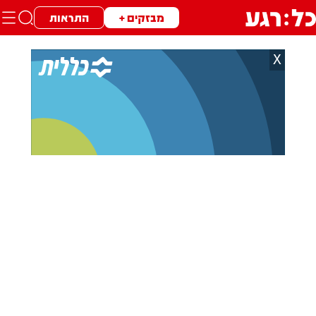
מבזקים +
התראות
X