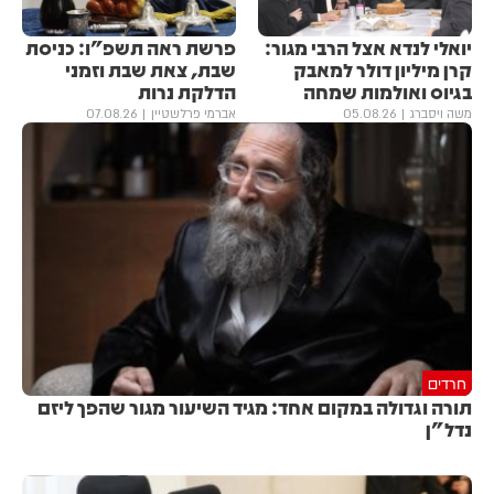
יואלי לנדא אצל הרבי מגור:
פרשת ראה תשפ"ו: כניסת
קרן מיליון דולר למאבק
שבת, צאת שבת וזמני
בגיוס ואולמות שמחה
הדלקת נרות
משה ויסברג
05.08.26
אברמי פרלשטיין
07.08.26
חרדים
תורה וגדולה במקום אחד: מגיד השיעור מגור שהפך ליזם
נדל"ן