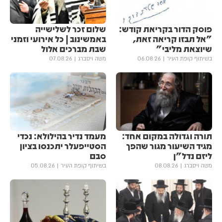
פוסק הדור בקריאת קודש:
שלום זכר לשלישייה
"אל תבזו קריאה זאת,
באמשינוב | כל אירועי וזמני
שיוצאת מליבי"
שבת מברכים אלול
בשיתוף קופת העיר
06.08.26
משה ויסברג
07.08.26
תורה וגדולה במקום אחד:
מעמד נדיר בהילולא: נכדי
מגיד השיעור מגור שהפך
הסטייפעלר יתכנסו בציון
ליזם נדל"ן
סבם
משה ויסברג
08.08.26
בשיתוף קופת העיר
05.08.26