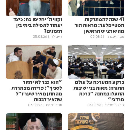
41 שנה להסתלקות
וקווי ה' יחליפו כח: כיצד
הסטייפלער: מראות הוד
יעמוד לתפילה בימי בין
מהיארצייט הראשון
הזמנים?
משה ויסברג
05.08.26
חיים לוין
05.08.26
ברקע המערכה על עולם
"הוא כבר לא יחזור
התורה: מאות בני ישיבות
לסניף": פרידה מצמררת
התעלו במחנה "ברכת
מהחתן מאיר שער ז"ל
מרדכי"
שהאיר לבבות
ליפא גינסברגר
06.08.26
משה ויסברג
04.08.26