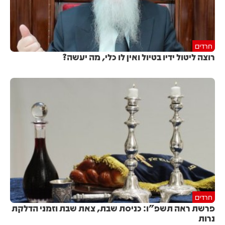
חרדים
רוצה ליטול ידיו בטיול ואין לו כלי, מה יעשה?
חרדים
פרשת ראה תשפ"ו: כניסת שבת, צאת שבת וזמני הדלקת
נרות