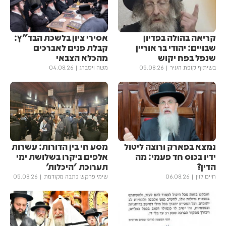
קריאה בהולה בפדיון
אסירי ציון בלשכת הבד"ץ:
שבויים: יהודי בר אוריין
קבלת פנים לאברכים
שנפל בפח יקוש
מהכלא הצבאי
בשיתוף קופת העיר
05.08.26
משה ויסברג
04.08.26
נמצא בפארק ורוצה ליטול
מסע חי בין הדורות: עשרות
ידיו בכוס חד פעמי: מה
אלפים ביקרו בשלושת ימי
הדין?
תערוכת 'היכלות'
חיים לוין
06.08.26
שימי פרקש כתבה מקודמת
05.08.26