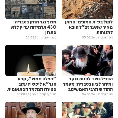
לקול בכיית המונים: החתן
מרוץ נגד הזמן בטבריה:
מאיר שאער זצ"ל הובא
430 תלמידות עדיין ללא
למנוחות
פתרון
משה ויסברג
05.08.26
משה ויסברג
05.08.26
הבדיל בשני לפנות בוקר
"הצלה ממש", קרא
ומיהר לציון בטבריה: מעמד
הגר"א ליפשיץ עקב
ההוד ש הרבי מאמשינוב
פטירת המלמד הפתאומית
משה ויסברג
04.08.26
בשיתוף קופת העיר
06.08.26