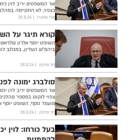
שר המשפטים יריב לוין כינס
כצפוי, לא התקיימה במהלך ה
שלו שינברג
28.11.24
קורא תיגר על הש
השופט יוסף אלרון שלראשונ
ביהמ"ש העליון, במכתב לו
דוד סירקין
28.11.24
סולברג ימונה לפנ
שר המשפטים יריב לוין יכ
צפוי לנקוט במספר מהלכים 
מועמד נוסף, השופט יוסף אלר
דוד סירקין
28.11.24
בעל כורחו: לוין י
להתמנות