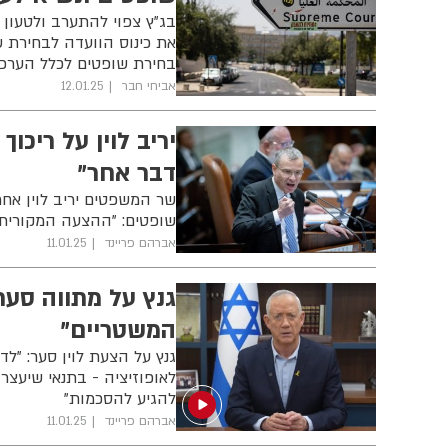
בג"ץ צפוי להתערב ולטעון 
את כינוס הוועדה לבחירת 
בחירת שופטים לכלל הערכא
אביחי חבר
12.01.25
יריב לוין על ריכו
דבר אחר"
שר המשפטים יריב לוין אח
שופטים: "ההצעה המקורית ש
אברהם פריינד
11.01.25
גנץ על מתווה סער 
המשטריים"
גנץ על הצעת לוין סער: "ל
לאופוזיציה - בתנאי שיעצר
להגיע להסכמות"
אברהם פריינד
11.01.25