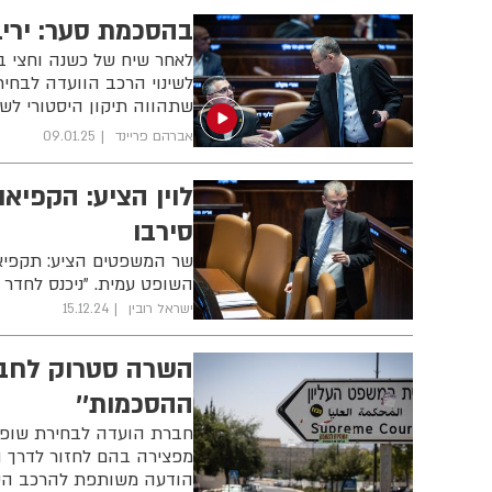
בהסכמת סער: יריב
לאחר שיח של כשנה וחצי ב
לשינוי הרכב הוועדה לבחיר
שתהווה תיקון היסטורי לשי
אברהם פריינד
09.01.25
לוין הציע: הקפיא
סירבו
שר המשפטים הציע: תקפיאו 
השופט עמית. "ניכנס לחדר ו
ישראל רובין
15.12.24
השרה סטרוק לחברי
ההסכמות''
חברת הועדה לבחירת שופט
מפצירה בהם לחזור לדרך ה
הודעה משותפת להרכב הש