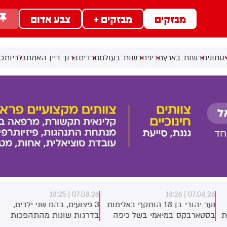
מבזקים
מבזקים +
צבע אדום
טחוני
חדשות בארץ
מדיני
חדשות בעולם
חרדים
ברוך דיין האמת
גלריות
כל
07.08.26 | 18:25
07.08.26 | 18:2
נער יהודי בן 18 הותקף באלימות
3 פצועים, בהם שני ילדים,
סטארבקס במיאמי בשל כיפה
בדרגות שונות מהתהפכות
לבש. צ'יבון חואניטה פאלמר
טרקטורון סמוך לחוף הצפוני