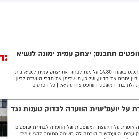
(43) התנפלה עליו ללא התגרות,
באשדוד. צוותי מד"א העניקו להם
יכתה אותו בטלפון סלולרי
טיפול רפואי בזירה
ניסתה לפגוע בו עם כיסא ברזל
וך צעקות שטנה. עוברי אורח
ילצו את הנער שמצא מקלט
שירותים, ופאלמר נעצרה על ידי
משטרה המקומית.
פטים תתכנס; יצחק עמית ימונה לנשיא
ה
הוועדה לבחירת שופטים תתכנס בשעה 14:30 על מנת לבחור את יצחק עמית לנשיא בית
ין יחרים את הדיון, ועל כן, מי שזימן את חברי הוועדה לדיון
הנהלת בתי המשפט השופט צחי עוזיאל | כל הפרטים
 על יועמ"שית הוועדה לבדוק טענות נגד
אוסרת על היועצת המשפטית של הוועדה לבחירת שופטים
ק עמית. היועמ"שית הורתה לה בשיחה מתוחה להגיש מיד