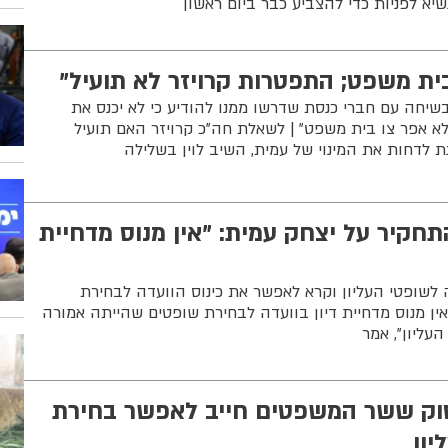
א לפניות כדי להצביע כבר ביום ראשון
 בית משפט; התפטרות קרויזר לא תועיל"
שיחה עם חברי כנסת שדרשו ממנו להודיע כי לא יכנס את
א אפר צו בית משפט" | לשאלת חה"כ קרויזר האם תועיל
 לדחות את המינוי של עמית, השיב לוין בשלילה
התחקיר על יצחק עמית: "אין מנוס מדחיית
 לשופטי העליון וקרא לאפשר את כינוס הוועדה לבחירת
ין מנוס מדחיית דיון בוועדה לבחירת שופטים שהייתה אמורה
עליון", אמר
סוק ששר המשפטים חייב לאפשר בחירת
יון