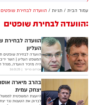
ערבות זרה
הלבן ללא אישור קונגרס, בית
המשפט צפוי לדרוש את עצירת
ה
עמוד הבית
תגיות
הוועדה לבחירת שופטים
העבודות. לממשל תינתן אפשרות
ו
לערער על ההחלטה
ת
הוועדה לבחירת שופטים
ח
ב
ה
הוועדה לבחירת שו
העליון
המשפט העליון | השר יריב לו
היה מזכיר הוועדה, מנהל 
אברהם פריינד
26.01.25
בהרב מיארה אוסרת
יצחק עמית
היועצת המשפטית לממשלה 
לבדוק את הטענות נגד יצח