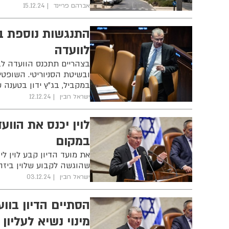
אברהם פריינד
15.12.24
התנגשות נוספת בי
לוועדה
בצהריים תתכנס הוועדה לבח
ובשיטת הסניוריטי. השופטי
במקביל, בג"ץ ידון בטענה ש
ישראל רובין
12.12.24
לוין יכנס את הוו
במקום
את מועד הדיון קבע לוין ל
שהוגשה לקבוע שלוין ביז
ישראל רובין
03.12.24
הסתיים הדיון בוו
מינוי נשיא לעליון