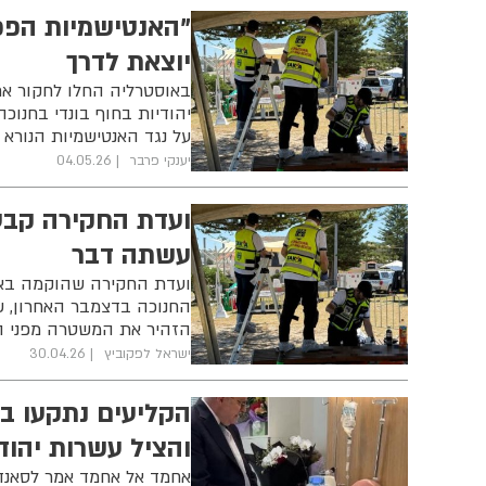
"האנטישמיות הפכ
יוצאת לדרך
באוסטרליה החלו לחקור א
יהודיות בחוף בונדי בחנוכ
על נגד האנטישמיות הנורא 
יענקי פרבר
04.05.26
ועדת החקירה קבע
עשתה דבר
ועדת החקירה שהוקמה באוס
הזהיר את המשטרה מפני הס
ישראל לפקוביץ
30.04.26
הקליעים נתקעו ב
והציל עשרות יהוד
אחמד אל אחמד אמר לסאנדי