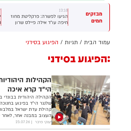
13:17
13:18
מבזקים
ני
הגיעו לפשרה: פרקליטת מחוז
יותר מ-130 חריגות בר
חמים
ודתה
חיפה עו״ד אילה פיילס שרון
נמדדו מאז יום שישי שעב
ד.
שסירבה לפרוש עד כה - תפרוש
בתחנת הניטור של בז"ן 
ול
אחרי שכיהנה 8 שנים בתפקיד
חיפה. איגוד ערים מפרץ 
ולים
ותקבל 1.1 מיליון שקלים.
להגנת הסביבה דורש מב
עמוד הבית
תגיות
הפיגוע בסידני
(גרינצייג)
לאתר את מקור הפליטות
נתונים נוספים.
הפיגוע בסידני
הקהילות היהודיות
הי"ד קרא איכה
הקהילה היהודית בבונדי ב
שלנגר הי"ד בפיגוע בחנוכה
קהילת עדת ישראל במלבורן
העצוב במבנה אחר, לאחר 
יענקי פרבר
23.07.26