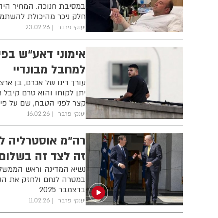
במסיבת חנוכה. המחיר היה 
חלק ניכר מהיכולת להשתמש
יענקי פרבר
23.02.26
למחבל מבונדיי
עורך דינו של אכרם, בן ארצ
יתן לקוחו והוא טרם קיבל א
קצר לפני הטבח, שם על פי
יענקי פרבר
16.02.26
רה"מ אוסטרליה לה
זה לצד זה בשלום
נשיא המדינה וראש הממשלה
במטרה לנחם ולחזק את הקה
בדצמבר 2025
יענקי פרבר
11.02.26