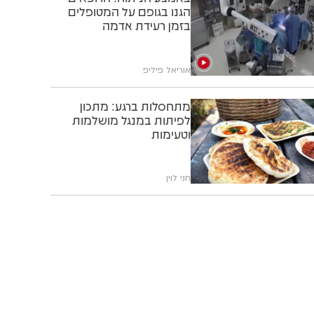
הגנו בגופם על המטופלים
בזמן רעידת אדמה
אוריאל פיליפ
מתחסלות ברגע: מתכון
לפיתות במנגל מושלמות
וטעימות
חני לוין