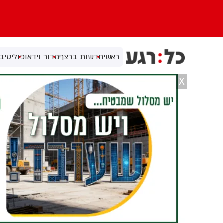
ראשי
חדשות ברצף
מדור וידאו
פוליטי
בי
X