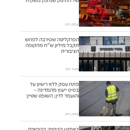
של התינוק שנחנק משקית
יצחק וייס
הפרקליטה שסירבה לפרוש
תקבל מיליון ש"ח מהקופה
הציבורית
מאיר רוזן
פתח עסק ללא רישיון על
בסיס ייעוץ מהמדינה -
והועמד לדין; השופט שטיין:
"תוותרו לו"
יצחק וייס
באמצע הניתוח: הרופאים