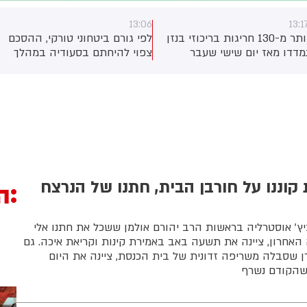
13:05
13:06
יכוזי בנזן
לפי גורם ביטחוני טורקי, ההסכם
ילד בן 10 התחשמל
ר
צפוי להיחתם בסעודיה במהלך
בנגב; מצבו בינוני
במפרץ
פגישה בין יורש העצר מוחמד בן
חיפה
סלמאן, נשיא טורקיה, רג'פ טאיפ
ז"ן
ארדואן וראש ממשלת פקיסטן,
 ולספק
שהבז שריף
 קוננו על חורבן הבית, חתנו של הנרצח
ה
יץ׳ אוסטרליה בראשות הרב יהורם אולמן ששכל את חתנו אלי
 האחרון, ציינה את תשעה באב באמירת קינות וקריאת איכה. גם
 שסבלה משריפה זדונית של בית הכנסת, ציינה את היום
שהקודם נשרף