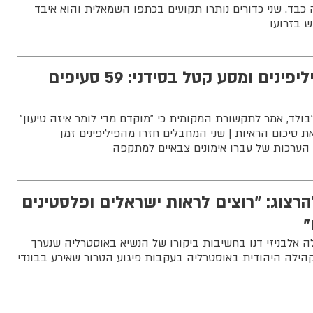
כבד. שני כדורים נותרו תקועים בכתפו השמאלית והוא איבד
 בזרועו
אימוני דאע"ש בפיליפינים ומסע קטל בסידני: 59 סעיפים
'בולד, אמר לתקשורת המקומית כי "מוקדם מדי לומר איזה טיעון"
ת סיכום הראיות | שני המחבלים חזרו מהפיליפינים זמן
 הערכות של עברו אימונים צבאיים למתקפה
רצוג: "רוצים לראות ישראלים ופלסטינים
"
 אלבניזי דנו בחשיבות ביקורו של הנשיא באוסטרליה שנערך
ילה היהודית באוסטרליה בעקבות פיגוע הטרור שאירע בבונדי