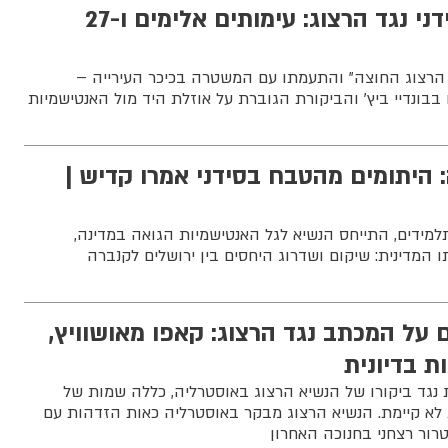
אלפים הפגינו בסידני נגד הרצוג: עימותים אלימים ו-27
 הרצוג החוצה" והתעמתו עם המשטרה בכיכר העירייה –
בונדיי ביץ’ והביקורת הגוברת על אוזלת היד מול האנטישמיות
 היתומים מהטבח בסידני אמרו קדיש |
ידים, התייחס הנשיא לגל האנטישמיות הגואה במדינה,
 המדינית: שיקום ושדרוג היחסים בין ירושלים לקנברה
 על המכתב נגד הרצוג: קאפו מאושוויץ,
ת בדיונית
ת נגד ביקורו של הנשיא הרצוג באוסטרליה, כללה שמות של
 לא קיימת. הנשיא הרצוג מבקר באוסטרליה כאות הזדהות עם
ור רצחני בחנוכה האחרון