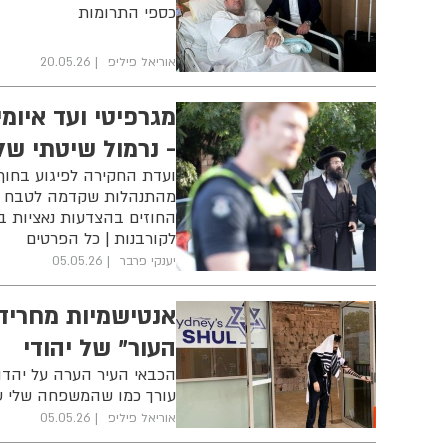
כספי התרומות
אוריאל פיליפ
20.05.26
מגרפיטי ועד איומ
- נרמול שיטתי ש
ועדת החקירה לפיגוע בחוף
מהתנהלות שקדמה לטבח | שו
החוזים בהצדעות נאציות ב
לקורבנות | כל הפרטים
יענקי פרבר
05.05.26
אנטישמיות מחרידה
העור" של יהודי
הכבאי העיר הערה על יהדות
עורך כמו שהמשפחה שלי 
אוריאל פיליפ
05.05.26