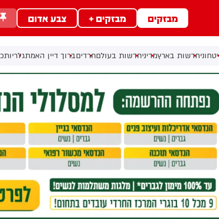
מבזקים
מבזקים +
צבע אדום
טחוני
חדשות בארץ
מדיני
חדשות בעולם
חרדים
ברוך דיין האמת
גלריות
כל