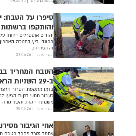
שמעון בן עזרא
04.06.26
סיפרו על הטבח: י
והותקפו ברשתות 
יהודים אוסטרלים דיווחו 
וההטרדות
יענקי פרבר
02.06.26
ב-29 השניות הראשונות
בזמן מתקפת הטרור הרצחני
כעבור חמש דקות הגיעו למ
משמונה דקות והשני נורה ו
יענקי פרבר
25.05.26
אחי הגיבור מסידנ
אחמד נטרל מחבל בטבח חנו