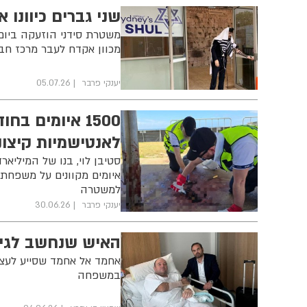
שני גברים כיוונו
משטרת סידני הוזעקה ביום
מכוון אקדח לעבר מרכז חב"
יענקי פרבר
05.07.26
1500 איומים 
לאנטישמיות קיצונ
סטיבן לוי, בנו של המיליאר
למשטרה
יענקי פרבר
30.06.26
האיש שנחשב לגיבו
אחמד אל אחמד שסייע לעצור
במשפחה