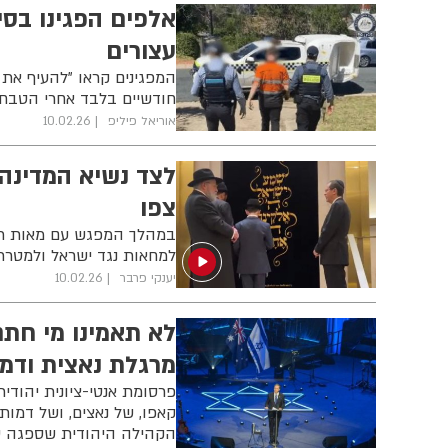
עצורים
המפגינים קראו "להעיף את
חודשיים בלבד אחרי הטבח ב
אוריאל פיליפ
10.02.26
לצד נשיא המדינה:
צפו
במהלך המפגש עם מאות תלמ
למחאות נגד ישראל ולמטרתו
יענקי פרבר
10.02.26
לא תאמינו מי חתם
מרגלת נאצית ודמו
פרסומת אנטי-ציונית יהודי
קאפו, של נאצים, ושל דמות
הקהילה היהודית שספגה טר