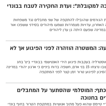
ה למקובלת": ועדת החקירה לטבח בבונדי
ת הגורמים שהובילו להתקפה של שני מחבלים נגד משפחות
ה האחרון, עדויות מצמררות נשמעו מיהודים בסידני ששפכו אור
במדינה שפעם היתה גן עדן ליהודים
ה: המשטרה הוזהרה לפני הפיגוע אך לא
טרליה בעקבות פיגוע הירי האנטישמי בבונדיי ביץ' בחג
החנוכה בדצמבר האחרון, שבו נרצחו 15 בני אדם, חשפה בדוח ביניים כי ארגון יהודי במדינה
יכון לפיגוע טרור זמן קצר לפני המתקפה
כתף: המוסלמי שהסתער על המחבלים
ים בחנוכה
י טיימס שהוא פעל מתוך אנושיות במתקפת הטרור בחוף בונדי