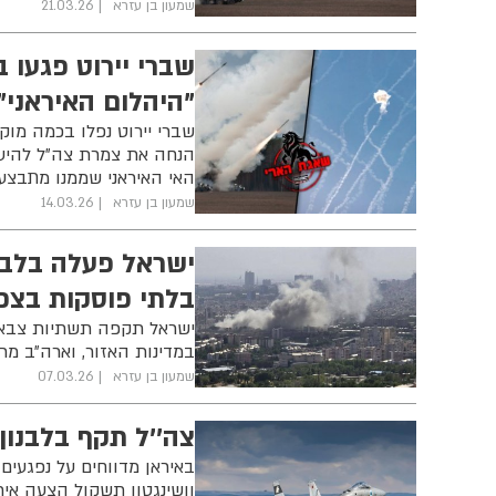
שמעון בן עזרא
21.03.26
שברי יירוט פגעו ב
"היהלום האיראני"
שברי יירוט נפלו בכמה מוק
הנחה את צמרת צה״ל להיע
האי האיראני שממנו מתבצע כ־90% מייצוא הנפט הגולמי של 
שמעון בן עזרא
14.03.26
ישראל פעלה בלבנו
בלתי פוסקות בצפו
ישראל תקפה תשתיות צבאיו
במדינות האזור, וארה״ב 
שמעון בן עזרא
07.03.26
צה''ל תקף בלבנון
באיראן מדווחים על נפגעים 
וושינגטון תשקול הצעה איר