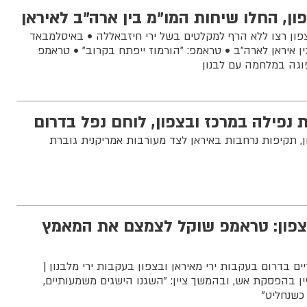
פון, החלו שיחות המו"מ בין ארה"ב לאיראן
ון רצו ללא הרף למקלטים בשל ירי חיזבאללה • באיסלמבאד
 איראן לארה"ב • טראמפ: "הורמוז ייפתח בקרוב" • טראמפ
וגה במלחמה עם לבנון
 נפילה במרכז ובצפון, לוחם נפל בדרום
ן, תקיפות נרחבות באיראן לצד מעורבות אמריקנית גוברת
צפון: טראמפ שוקל לצמצם את המאמץ
ם בדרום בעקבות ירי מאיראן ובצפון בעקבות ירי מלבנון |
יין בהפסקת אש, ובהמשך ציין: "השגנו הישגים משמעותיים,
כשנחליט"