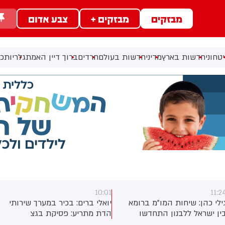
מבזקים
מבזקים +
צבע אדום
טחוני
חדשות בארץ
מדיני
חדשות בעולם
חרדים
ברוך דיין האמת
גלריות
כל
09:55
10:0
ואלי ברים: בכיר במערך שירותי
כלא חדש לשב״חים ייפתח
דת מתריע: פסיקת בגצ
בסהרונים - עם תנאי כליאה
מקפיאה את תקציבי בתי הדין
כמעט זהים לאלו של מחבלים