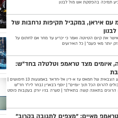
יע תמיכה בהפסקת אש מול לבנון
 עם איראן, במקביל תקיפות נרחבות של
לבנון
ישר את קיום הטיוטה ואמר כי יכריע עד מחר אם לחתום על
ק יותר מאי פעם" | כל האירועים
ה, איומים מצד טראמפ וטלטלה בחד"ש:
בת
צה"ל חיסל את מפקד הזרוע הצבאית של חמאס עז א-דין אל-חדאד באמצעות 13 חימושים |
לים להרוס הכל תוך יומיים" | יוסף ג'בארין נבחר ליו"ר חד"ש
 הרוגים בתאונה קשה בתאילנד | סערה בניו יורק בעקבות פוסט