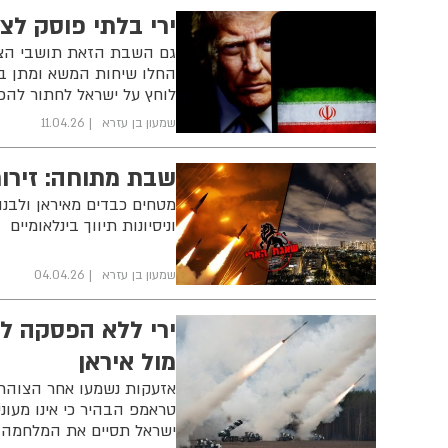
‏ירי בלתי פוסק לצ
‏גם השבת הזאת תושבי הצפ
החלו שיחות המשא ומתן בין
לוחץ על ישראל לחתור להפ
שמעון בן עזרא
11.04.26
שבת מתוחה: זירות
מטחים כבדים מאיראן ולבנו
וניסיונות תיווך בינלאומיים
שמעון בן עזרא
04.04.26
ירי ללא הפסקה ל
מול איראן
אזעקות נשמעו אחר הצוהריי
טראמפ הבהיר כי אינו מעונ
ישראל תסיים את המלחמה 