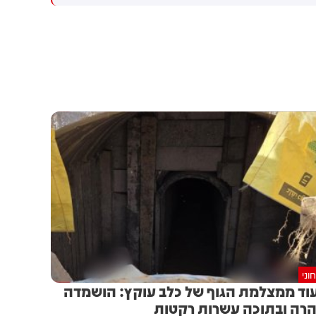
ביותר. במהלך חודש יולי 2026
פסיקת בג"צ, שעצרה העברת
עברו בנתב"ג 2,355,591 נוסעים
כ-18 מיליון שקלים בוועדת
בטיסות בין-לאומיות
הכספים, שנועדו עבור תשלום
ופנים-ארציות - עלייה של 36%
חובות למיקרוסופט ולספקים
לעומת יולי אשתקד
נוספים - בתי הדין צפויים
להפסיק לפעול כבר ביום ראשון.
כך לפי גורמים בכירים במשרד.
כזכור, מייקרוסופט כבר השביתה
את המערכות לפני מספר חודשים
בעקבות החוב. היא הסכימה
להמתין עד כה, בעקבות הבטחה
שהכסף יועבר אליה. אך בעקבות
כך שההעברה נעצרה ונחסמה -
היא צפויה להשבית את
המערכות שוב
וני
וד ממצלמת הגוף של כלב עוקץ: הושמדה
רה ובתוכה עשרות רקטות