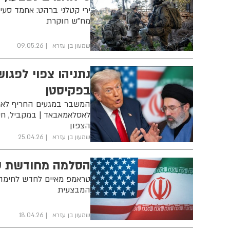
מח"ש חוקרת
שמעון בן עזרא
09.05.26
נתניהו צפוי לפגו
בפקיסטן
המשבר במגעים החריף לאח
לאסלאמאבאד | במקביל, ח
הצפון
שמעון בן עזרא
25.04.26
הסלמה מחודשת סב
טראמפ מאיים לחדש לחימה 
המבצעית
שמעון בן עזרא
18.04.26