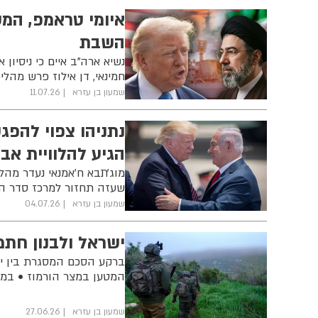
איומי טראמפ, המ
השבת
נשיא ארה"ב איים כי ניסיון
חמינאי, דן אילוז פרש מהל
שמעון בן עזרא
11.07.26
נתניהו צפוי להפג
הגיע להלוויית א
מוג׳תבא ח'אמנאי נעדר מה
שעזה תחזור למרכז סדר הי
שמעון בן עזרא
04.07.26
ישראל ולבנון חתמ
ברקע הסכם המסגרת בין יש
המטען במצר הורמוז • במ
שמעון בן עזרא
27.06.26