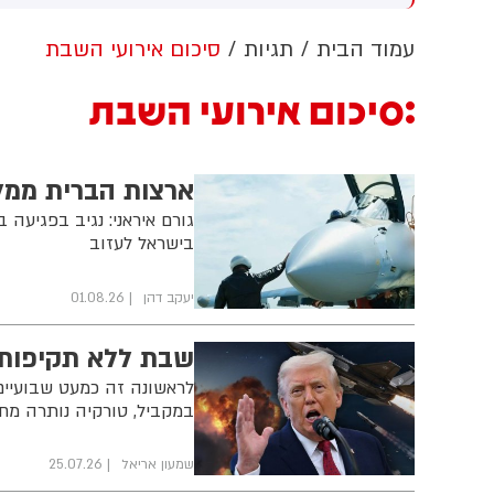
ה
ל
עמוד הבית
תגיות
סיכום אירועי השבת
י
מ
סיכום אירועי השבת
ת
ה
ל
ארצות הברית ממל
גורם איראני: נגיב בפגיעה
בישראל לעזוב
יעקב דהן
01.08.26
‏שבת ללא תקיפות 
לראשונה זה כמעט שבועיים
במקביל, טורקיה נותרה מחוץ ל
שמעון אריאל
25.07.26