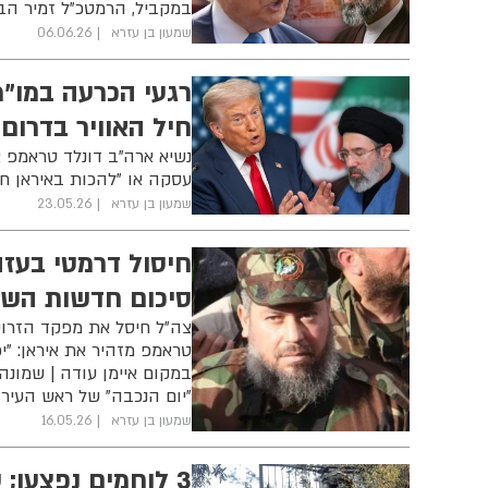
במקביל, הרמטכ"ל זמיר הב
שמעון בן עזרא
06.06.26
רגעי הכרעה במו"מ
חיל האוויר בדרום 
נשיא ארה"ב דונלד טראמפ א
עסקה או "להכות באיראן חז
שמעון בן עזרא
23.05.26
חיסול דרמטי בעז
סיכום חדשות הש
טראמפ מזהיר את איראן: "יכו
במקום איימן עודה | שמונה
"יום הנכבה" של ראש העיר
שמעון בן עזרא
16.05.26
3 לוחמים נפצעו; טראמפ מאיים: "מצפים לתגובה בקרוב"