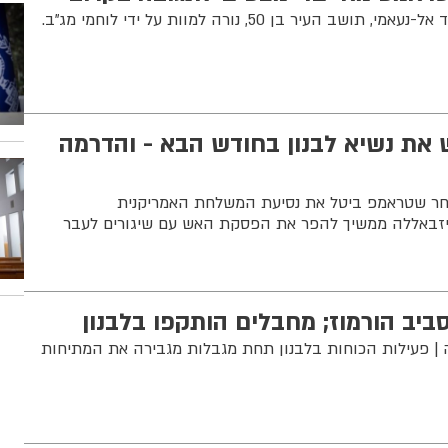
ירי קטלני ברהט: אחמד סעיד אל-נעאמי, תושב העיר בן 50, נורה למוות על ידי לוחמי מג"ב.
ש את נשיא לבנון בחודש הבא - והדרמה
ר שטראמפ ביטל את נסיעת המשלחת האמריקנית
יזבאללה ממשיך להפר את הפסקת האש עם שיגורים לעבר
יב הורמוז; מחבלים הותקפו בלבנון
| פעילות הכוחות בלבנון תחת מגבלות מגבירה את המתיחות