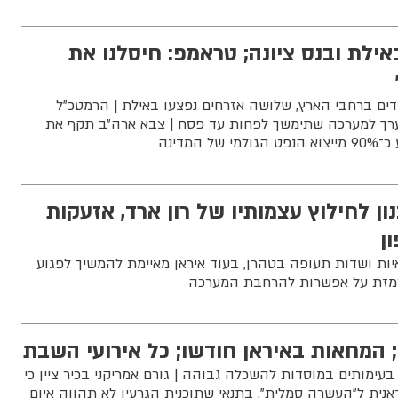
אילת ובנס ציונה; טראמפ: חיסלנו את
דים ברחבי הארץ, שלושה אזרחים נפצעו באילת | הרמטכ״ל
רך למערכה שתימשך לפחות עד פסח | צבא ארה״ב תקף את
המדינה
ן לחילוץ עצמותיו של רון ארד, אזעקות
ן
ת ושדות תעופה בטהרן, בעוד איראן מאיימת להמשיך לפגוע
מרמזת על אפשרות להרחבת המערכה
; המחאות באיראן חודשו; כל אירועי השבת
בעימותים במוסדות להשכלה גבוהה | גורם אמריקני בכיר ציין כי
אנית ל"העשרה סמלית", בתנאי שתוכנית הגרעין לא תהווה איום