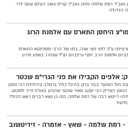
 גאב"ד רמת שלמה וחתן גאב"ד קרית צאנז. הצלם שוקי לרר
ה הגדולה
"צ היחסן התארס עם אלמנת הרוג
עייתו ע"ה לפני חצי שנה, בתו של הרבי מספינקא התארס
נבוים אלמנת הרב יוסף גרינבוים זצ"ל שנהרג באסון מירון
ק: אלפים הקבילו את פני הגרי"מ שכטר
 חול המועד בבני ברק בהיכל כולל ברסלב בהילולת רבי נחמן
און הצדיק רבי יעקב מאיר שכטר שהגיע באורח נדיר למקום.
תיהו דייטש רבה של רמת שלמה, כמו כן נשא דברים ראש הכולל
בתיעוד
- רמת שלמה - שאץ - אזמרה - זידיטשוב