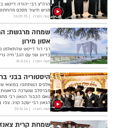
הרה"צ רבי יהודה דייטש בן
מגיש תיעוד מסכם מהחתונ
משה ויסברג
26.03.25
שמחה מרגשת: המו
אסון מירון
רבי דוד דייטש שהתאלמן מר
בזיווג שני עם הגב' חיה גרי
משה ויסברג
18.11.24
היסטוריה בבני בר
אלפים השתתפו במוצאי שבת
מברסלב שנערכה בראשות הג
נואם הכבוד הגאון רבי מת
הגאון רבי יעקב קניג. צפו 
משה ויסברג
20.10.24
שמחת קרית צאנז 