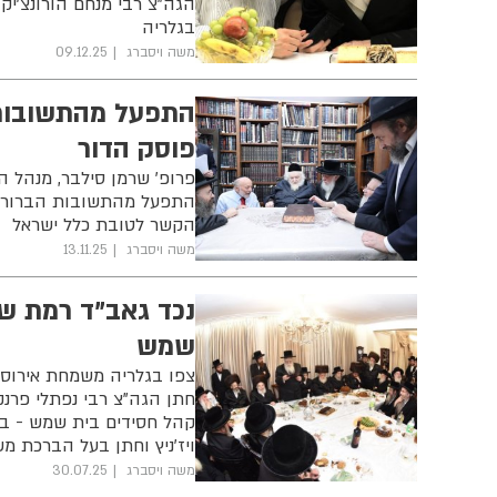
הגה"צ רבי מנחם הורונצ'יק
בגלריה
משה ויסברג
09.12.25
התפעל מהתשובות:
פוסק הדור
פרופ' שרמן סילבר, מנהל ה
התפעל מהתשובות הברורות
הקשר לטובת כלל ישראל
משה ויסברג
13.11.25
נכד גאב"ד רמת ש
שמש
צפו בגלריה משמחת אירוסי 
חתן הגה"צ רבי נפתלי פרנק
קהל חסידים בית שמש - בן 
ויז'ניץ וחתן בעל הברכת מש
משה ויסברג
30.07.25