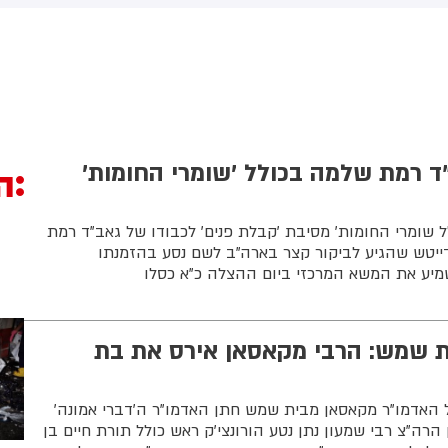
התייצבו בכל פעם לשירות
מילואים במחויבות, במסירות
בתחושת שליחות עמוקה, ונפלו
שפעלו למען ביטחון מדינת
שראל ותושבי הצפון. אני מבקש
חבק את המשפחות בשעתן
קשה מכל, ומאחל החלמה
הירה ומלאה לארבעת לוחמינו
ד רמת שלמה בכולל 'שומרי החומות'
ה
נפצעו בתקרית הקשה. יהי
כרם ברוך
 שומרי החומות' מסיבת 'קבלת פנים' לכבודו של גאב"ד רמת
ייטש שהגיע לביקור קצר בארה"ב לשם נסע בהזמנתו
יע את המשא המרכזי ביום ההצלה כ"א כסלו
 שמש: הרבי מקאסאן אירס את בת
ל האדמו"ר מקאסאן מבית שמש חתן האדמו"ר ה'דברי אמונה'
הרה"צ רבי שמעון נתן נטע הורונצי'ק ראש כולל תורת חיים בן