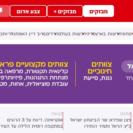
מבזקים
מבזקים +
צבע אדום
טחוני
חדשות בארץ
מדיני
חדשות בעולם
חרדים
ברוך דיין האמת
גלריות
כל
06:42
06:5
יצן שפירא: שר הביטחון ישראל
אוקראינה: דיווח על 3 הרוגים
"ץ: הראל ותמיר הותירו
במתקפה רוסית הלילה על העיר
אחוריהם משפחות וחיים שלמים
בלקליה