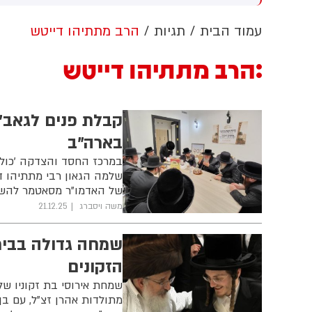
טען בדרום לבנון מוסיף להיות
ארבעת החשודים הפלסטינים
ו
ה
באירוע התקיפה וחטיפת הנשק
ה
עמוד הבית
תגיות
הרב מתתיהו דייטש
של חייל צה"ל בחופשה באזור
ו
סוסיא לפני כשבועיים. מעצר
כ
הרב מתתיהו דייטש
החשודים הוארך מעת לעת ועם
י
סיום החקירה צפוי להיות מוגש
ל
נגדם כתב אישום בימים הקרובים
ה
מ
קבלת פנים לגאב"
ש
בארה"ב
ז
במרכז החסד והצדקה 'כולל
שלמה הגאון רבי מתתיהו ד
של האדמו"ר מסאטמר להשמ
משה ויסברג
21.12.25
שמחה גדולה בבית
הזקונים
שמחת אירוסי בת זקוניו ש
מתולדות אהרן זצ"ל, עם בן 