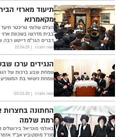
תיעוד מארזי הביר
מקאמרנא
הצלם שלומי טריכטר תיעד 
בבית מדרשו בשכונת ארני ה
דברים הגר"מ דייטש רבה ש
משה ויסברג
22.04.25
הנגידים ערכו שב
שמחת שבע ברכות של הנגיד
שמחת נישואי בת המשפיע ה
משה ויסברג
30.03.25
החתונה בחצרות אז
רמת שלמה
באולמי מונדיאל בירושלים
מנדל מוסקוביץ אב"ד אזמר