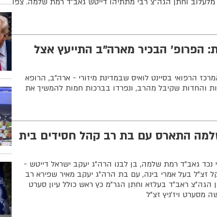
 מלעלוב וחתן הגה"צ רבי מתתיהו דייטש גאב"ד רמת שלמה. צפו
 הפרופ' הבכיר מארה"ב התייעץ אצל
מרכז הרפואי בסיינט לואיס שבמדינת מיזורי - ארה"ב, הרופא
 והחדות שקיבל מהרב, ונפרדו בברכות חמות להמשיך את
למה התארס עם בת רב קהל חסידים בית
נכד גאב"ד רמת שלמה, בן לבנו הרה"ג יעקב ישראל דייטש -
ל זצ"ל בעל אמרי בינה, עם בת הרה"ג יעקב מאיר שפירא רב
הגה"צ ראב"ד בעלזא וחתן הגר"מ כץ ראש כולל עיון סערט
ה מסערט ויז'ניץ זצ"ל