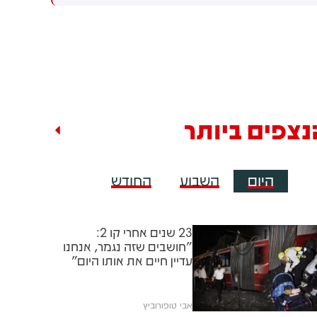
מציין בהודעתו שמדובר בהפרה
היא שותפה נהדרת, היא בעלת
של חזבאללה, לא מאשים את
ברית של ארה״ב, אבל כמו חברים
חזבאללה בהפרת הפסקת האש
לפעמים יש חילוקי דעות.
ולא מתחייב להגיב עליה. צה״ל
המציאות הפשוטה היא שעבודתי
אתמול הגדיר בהודעה רשמית
בתור סגן נשיא היא לפעול עבור
את האירוע כ״הפרה בוטה של
האינטרסים של לא אחרת
ארגון הטרור חזבאללה״
מארצות הברית. הייתה לנו שיחה
טובה וישירה, לא הרגשתי עימות
נצפים ביותר
היום
השבוע
החודש
23 שנים אחרי קו 2:
"חושבים שזה נגמר, אנחנו
עדיין חיים את אותו היום"
אבי טופורוביץ